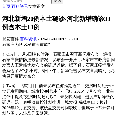
搜 索
首页
百科资讯
文章正文
河北新增20例本土确诊/河北新增确诊33
例含本土13例
就爱百科
百科资讯
2026-06-04 00:09:23
10
石家庄为延迟发布会道歉?
〖One〗、月5日晚10时许，石家庄市召开新闻发布会，通报
石家庄疫情防控最新情况。发布会一开始，石家庄市政府新闻
发言人王建峰为发布会的延迟道歉。据了解，石家庄疫情发布
会延迟了2个多小时。5日下午，新华社曾发布文章期盼河北尽
快召开疫情发布会。
〖Two〗、该项目目前未发布任何延期通知，交房时间处于正
常开发周期内。城发投·时代中心：预计2025年7月交楼。业主
点评中提及“交房时间还可以”，未反映因施工进度滞后导致的
延迟问题，表明项目按计划推进。城发投·瑞璟春山：预计
2026年12月底交房。该楼盘交房时间较晚，但属于正常开发计
划范围，未涉及异常延迟。