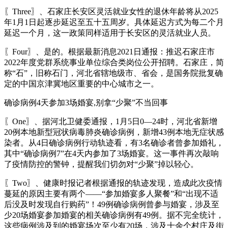
〖Three〗、石家庄长安区灵活就业女性的退休年龄将从2025
年1月1日起逐步延迟至五十五周岁。具体延迟方式为每二个月
延迟一个月，这一政策同样适用于长安区的灵活就业人员。
〖Four〗、是的。根据最新消息2021日通报：推迟石家庄市
2022年度党群系统事业单位综合类岗位公开招聘。石家庄，简
称“石”，旧称石门，河北省辖地级市、省会，是国务院批复确
定的中国京津冀地区重要的中心城市之一。
确诊病例4天参加3场婚宴,别拿“少聚”不当回事
〖One〗、据河北卫健委通报，1月5日0—24时，河北省新增
20例本地新型冠状病毒肺炎确诊病例，新增43例本地无症状感
染者。从4日确诊病例行动轨迹看，有3名确诊者曾参加婚礼，
其中“确诊病例7”在4天内参加了3场婚宴。这一事件再次敲响
了疫情防控的警钟，提醒我们切勿对“少聚”掉以轻心。
〖Two〗、健康时报记者根据通报的轨迹发现，造成此次疫情
蔓延的原因主要有两个——“参加婚宴多人聚餐”和“出现不适
后没及时发现自行购药”！49例确诊病例曾参与婚宴，涉及至
少20场婚宴参加婚宴的相关确诊病例有49例。据不完全统计，
这些病例涉及到的婚宴场次至少有20场，涉及十余个村庄及街