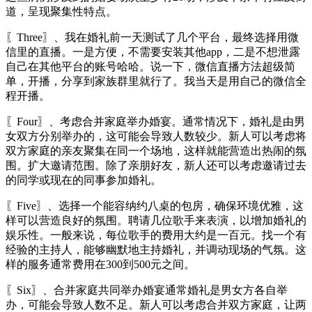
道，呈现聚集性特点。
〖Three〗、我在婚礼前一天测试了几个平台，最终选择用微
信里的直播。一是方便，不需要安装其他app，二是不想泄露
自己在其他平台的账号哈哈。说一下，微信直播方法超级简
单，开播，分享到家族群里就行了。我当天是用自己的微信全
程开播。
〖Four〗、考虑合并家庭举办婚宴。通常情况下，婚礼是由男
女双方分别举办的，这可能会导致人数较少。新人可以考虑将
双方家庭的亲友聚集在同一个场地，这样就能营造出热闹的氛
围。扩大邀请范围。除了亲朋好友，新人还可以考虑邀请过去
的同学或现在的同事参加婚礼。
〖Five〗、选择一个能容纳约八桌的包房，确保环境优雅，这
样可以营造良好的氛围。聘请几位歌手来表演，以增加婚礼的
娱乐性。一般来说，每位歌手的费用大约是一百元。找一个有
经验的主持人，能够幽默地主持婚礼，并调动现场的气氛。这
样的服务通常费用在300到500元之间。
〖Six〗、合并家庭共同举办婚宴通常婚礼是男女方各自举
办，可能会导致人数不足。新人可以考虑合并双方家庭，让两