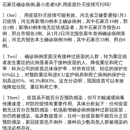
石家庄确诊病例,最小患者9岁,用疫苗扑灭疫情可行吗?
〖One〗、用疫苗扑灭疫情可能有效。河北省卫健委通报1月5
日疫情，河北再新增20例本土确诊病例，其中石家庄19例，邢
台1例；新增43例本地无症状感染者，其中石家庄市报告41
例，邢台市报告2例。从1月2日河北报告新年首例确诊病例算
起，河北共报告本土确诊病例39例，其中石家庄33例、邢台6
例。
〖Two〗、确诊病例里面没有接种过疫苗的人群，转为重症或
者发生重症的比例显著高于接种疫苗的人。降低重症和死亡
率：科兴公司的疫苗总体保护率，对所有症状、轻症的保护在
65%以上，对预防重症和进ICU监护病房和死亡病例的保护分
别高达85%、90.3%和83%。这充分说明，我国疫苗可以有效
地降低住院、重症和死亡率。
〖Three〗、疫苗虽不能百分百预防感染，但可大幅减缓病毒
传播速度，对防控疫情有重要作用。具体分析如下：任何疫苗
都无法百分百预防感染：机场新增确诊病例接种过新冠疫苗，
但仍然被感染。临床数据显示，任何一款疫苗都不能百分之百
预防感染，新冠疫苗也不例外，接种后少数高危人群被感染的
情况必然存在。