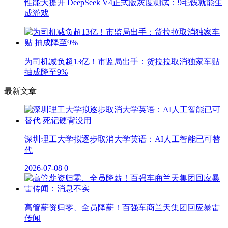
性能大提升 DeepSeek V4正式版灰度测试：9毛钱就能生
成游戏
为司机减负超13亿！市监局出手：货拉拉取消独家车贴
抽成降至9%
最新文章
深圳理工大学拟逐步取消大学英语：AI人工智能已可替
代
2026-07-08
0
高管薪资归零、全员降薪！百强车商兰天集团回应暴雷
传闻