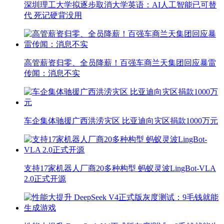
深圳理工大学拟逐步取消大学英语：AI人工智能已可替
代 死记硬背没用
高管薪资归零、全员降薪！百强车商兰天集团回应暴雷
传闻：消息不实
车企集体驰援广西洪涝灾区 比亚迪向灾区捐款1000万元
支持17家机器人厂商20多种构型 蚂蚁灵波LingBot-VLA
2.0正式开源