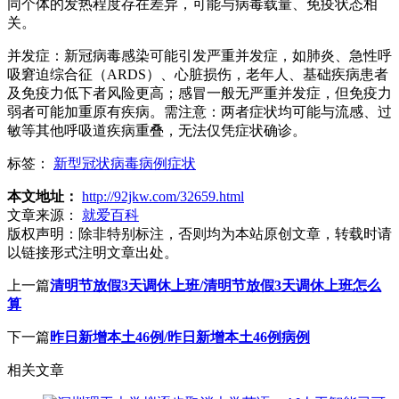
同个体的发热程度存在差异，可能与病毒载量、免疫状态相
关。
并发症：新冠病毒感染可能引发严重并发症，如肺炎、急性呼
吸窘迫综合征（ARDS）、心脏损伤，老年人、基础疾病患者
及免疫力低下者风险更高；感冒一般无严重并发症，但免疫力
弱者可能加重原有疾病。需注意：两者症状均可能与流感、过
敏等其他呼吸道疾病重叠，无法仅凭症状确诊。
标签：
新型冠状病毒病例症状
本文地址：
http://92jkw.com/32659.html
文章来源：
就爱百科
版权声明：
除非特别标注，否则均为本站原创文章，转载时请
以链接形式注明文章出处。
上一篇
清明节放假3天调休上班/清明节放假3天调休上班怎么
算
下一篇
昨日新增本土46例/昨日新增本土46例病例
相关文章