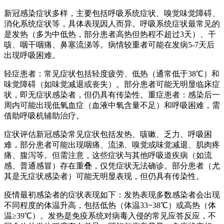
新冠感染症状多样，主要包括呼吸系统症状、嗅觉味觉障碍、
消化系统症状等，具体表现因人而异。呼吸系统症状最常见的
是发热（多为中低热，部分患者高热但热程不超过3天）、干
咳、咽干咽痛、鼻塞流涕等。病情较重者可能在发病5-7天后
出现呼吸困难。
轻症患者：常见症状包括轻度疲劳、低热（通常低于38℃）和
味觉障碍（如味觉减退或丧失）。部分患者可能无明显临床症
状，即无症状感染者，但仍具有传染性。重症患者：感染后一
周内可能出现低氧血症（血液中氧含量不足）和呼吸困难，需
借助呼吸机辅助治疗。
症状评估新冠感染常见症状包括发热、咳嗽、乏力、呼吸困
难，部分患者可能出现咽痛、流涕、嗅觉或味觉减退、肌肉疼
痛、腹泻等。但需注意，这些症状与其他呼吸道疾病（如流
感、普通感冒）存在重叠，仅凭症状无法确诊。部分患者（尤
其是无症状感染者）可能无明显表现，但仍具有传染性。
疫情最初感染者的症状表现如下：发热表现多数感染者会出现
不同程度的体温升高，包括低热（体温33~38℃）或高热（体
温≥39℃）。发热是免疫系统对病毒入侵的常见应答反应，不