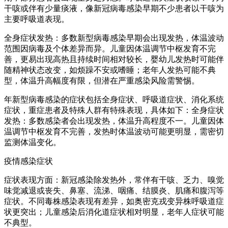
干咳或伴有少量痰液，像新冠病毒感染早期不少患者以干咳为
主要呼吸道表现。
全身症状发热：多数新型病毒感染早期会出现发热，体温波动
范围因病毒及个体差异而异。儿童因体温调节中枢发育不完
善，更易出现高热且持续时间相对较长，婴幼儿发热时可能伴
随精神状态改变，如烦躁不安或嗜睡；老年人发热可能不典
型，体温升高幅度有限，但潜在严重感染风险需警惕。
年新型病毒感染的症状包括全身症状、呼吸道症状、消化系统
症状，重症患者及特殊人群有特殊表现，具体如下：全身症状
发热：多数感染者会出现发热，体温升高程度不一。儿童因体
温调节中枢发育不完善，发热时体温波动可能更明显，需密切
监测体温变化。
疫情感染症状
症状表现方面：新冠感染除发热外，常伴有干咳、乏力、嗅觉
味觉减退或丧失、鼻塞、流涕、咽痛、结膜炎、肌痛和腹泻等
症状。不同毒株感染表现有差异，如奥密克戎变异株呼吸道症
状更突出；儿童感染后消化道症状相对明显，老年人症状可能
不典型。