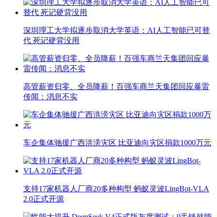
深圳理工大学拟逐步取消大学英语：AI人工智能已可替
代 死记硬背没用
高管薪资归零、全员降薪！百强车商兰天集团回应暴雷
传闻：消息不实
车企集体驰援广西洪涝灾区 比亚迪向灾区捐款1000万元
支持17家机器人厂商20多种构型 蚂蚁灵波LingBot-VLA
2.0正式开源