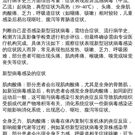
流行病学史三方面综合考量：症状表现差异流感病毒（甲流、
乙流）起病急，典型症状为高热（39~40℃）、头痛、全身肌
肉酸痛、乏力，呼吸道症状（如咽痛、咳嗽）相对较轻，儿童
感染后易出现呕吐、腹泻等胃肠道症状。
判断自己是否感染新型冠状病毒，需结合症状、流行病学史、
检测方法及影像学检查进行初步评估，但最终确诊需由专业医
疗机构完成。具体方法如下：观察症状表现新型冠状病毒感染
的症状因人而异，常见表现包括发热、咳嗽、乏力、呼吸困
难，部分患者可能出现头痛、肌肉疼痛、喉咙痛、嗅觉或味觉
丧失等症状。
新型病毒感染的症状
肌肉酸痛：部分患者会出现肌肉酸痛，尤其是全身的骨骼肌，
如新冠病毒感染后，有的患者会感觉全身肌肉酸痛，如同剧烈
运动后一般，这可能与病毒感染引发的炎症反应导致肌肉组织
受损或代谢产物堆积等有关。消化系统症状一些新病毒感染还
可能影响消化系统，出现恶心、呕吐、腹泻等症状。
全身乏力、肌肉酸痛：病毒在体内复制引发机体的炎症反应，
影响能量代谢等过程，例如某些新型冠状病毒变异株感染早
期，部分患者会出现全身乏力感。呼吸道相关症状咳嗽：可为