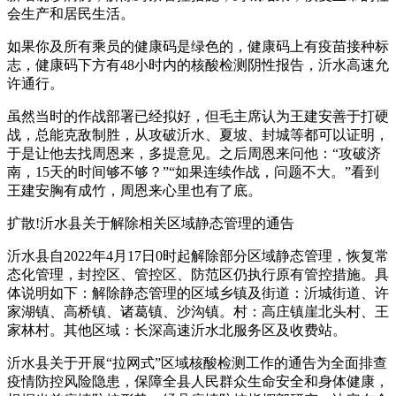
会生产和居民生活。
如果你及所有乘员的健康码是绿色的，健康码上有疫苗接种标
志，健康码下方有48小时内的核酸检测阴性报告，沂水高速允
许通行。
虽然当时的作战部署已经拟好，但毛主席认为王建安善于打硬
战，总能克敌制胜，从攻破沂水、夏坡、封城等都可以证明，
于是让他去找周恩来，多提意见。之后周恩来问他：“攻破济
南，15天的时间够不够？”“如果连续作战，问题不大。”看到
王建安胸有成竹，周恩来心里也有了底。
扩散!沂水县关于解除相关区域静态管理的通告
沂水县自2022年4月17日0时起解除部分区域静态管理，恢复常
态化管理，封控区、管控区、防范区仍执行原有管控措施。具
体说明如下：解除静态管理的区域乡镇及街道：沂城街道、许
家湖镇、高桥镇、诸葛镇、沙沟镇。村：高庄镇崖北头村、王
家林村。其他区域：长深高速沂水北服务区及收费站。
沂水县关于开展“拉网式”区域核酸检测工作的通告为全面排查
疫情防控风险隐患，保障全县人民群众生命安全和身体健康，