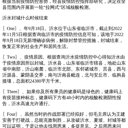
根据当前疫情防控形势，经县疫情防控指挥部研究，决定在全
县范围内开展新一轮“拉网式”区域核酸检测。
沂水封城什么时候结束
〖One〗、年9月18日。沂水位于山东省临沂市，截止到2022
年11月5日根据查询临沂市的疫情防控信息可知，该地于2022
年9月18日无新增确诊病例，解除封禁管控措施，封城结束，
恢复正常的社会生产和居民生活。
〖Two〗、疫情原因。根据查询沂水疫情防控中心得知沂水由
于疫情原因所以封城。沂水县，山东省临沂市辖县，地处山东
省中南部，沂山南麓，临沂市北部。东邻诸城市、莒县，西与
沂源县、蒙阴县交界，南与沂南县毗连，北与安丘市、临朐县
接壤，总面积24380平方千米。
〖Three〗、如果你及所有乘员的健康码是绿色的，健康码上
有疫苗接种标志，健康码下方有48小时内的核酸检测阴性报
告，沂水高速允许通行。
〖Four〗、虽然当时的作战部署已经拟好，但毛主席认为王建
安善于打硬战，总能克敌制胜，从攻破沂水、夏坡、封城等都
可以证明，于是让他去找周恩来，多提意见。之后周恩来问