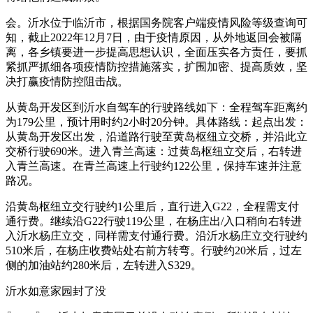
会。沂水位于临沂市，根据国务院客户端疫情风险等级查询可
知，截止2022年12月7日，由于疫情原因，从外地返回会被隔
离，各乡镇要进一步提高思想认识，全面压实各方责任，要抓
紧抓严抓细各项疫情防控措施落实，扩围加密、提高质效，坚
决打赢疫情防控阻击战。
从黄岛开发区到沂水自驾车的行驶路线如下：全程驾车距离约
为179公里，预计用时约2小时20分钟。具体路线：起点出发：
从黄岛开发区出发，沿道路行驶至黄岛枢纽立交桥，并沿此立
交桥行驶690米。进入青兰高速：过黄岛枢纽立交后，右转进
入青兰高速。在青兰高速上行驶约122公里，保持车速并注意
路况。
沿黄岛枢纽立交行驶约1公里后，直行进入G22，全程需支付
通行费。继续沿G22行驶119公里，在杨庄出/入口稍向右转进
入沂水杨庄立交，同样需支付通行费。沿沂水杨庄立交行驶约
510米后，在杨庄收费站处右前方转弯。行驶约20米后，过左
侧的加油站约280米后，左转进入S329。
沂水如意家园封了没