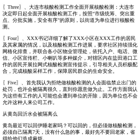
〖Three〗、大连市核酸检测工作全面开展核酸检测：大连市
决定即日起全面开展核酸检测工作，按照“市级统筹、突出重
点、分批实施，安全有序”的原则，以街道为单位进行核酸检
测。
〖Four〗、XXX书记详细了解了XXX小区在XXX工作的居民
及其家属的情况，以及核酸检测工作进展，要求社区持续强化
网格化排查，并联合各小区物业管理处，依托入户、电话、微
信、小区宣传栏、小喇叭等多种媒介，对辖区内在盐田港口工
作的居民开展拉网式核酸检测宣传提示，引导相关人员积极配
合，完成核酸采样工作，保障居民群众的生命安全。
〖Five〗、首先我认为拒绝做核酸检测的人会面临禁止出门的
处罚，也许会被隔离很久，直到你愿意做为止。工作方面我认
为这些有工作的人可能也会遭到单位的开除，因为单位也不会
允许这种人来公司工作。
从黄岛回沂水会被隔离么
黄岛最近可以回伊睡老家吗？可以回的，但必须做核酸检测，
必须自己隔离7天，没有什么急的事，最好先不要回老家，省
得给他们造成麻烦。