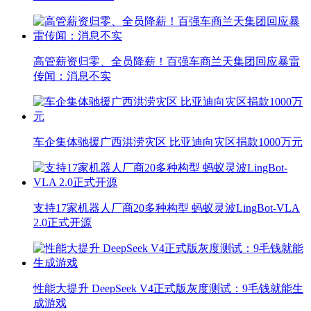
高管薪资归零、全员降薪！百强车商兰天集团回应暴雷
传闻：消息不实
车企集体驰援广西洪涝灾区 比亚迪向灾区捐款1000万元
支持17家机器人厂商20多种构型 蚂蚁灵波LingBot-VLA
2.0正式开源
性能大提升 DeepSeek V4正式版灰度测试：9毛钱就能生
成游戏