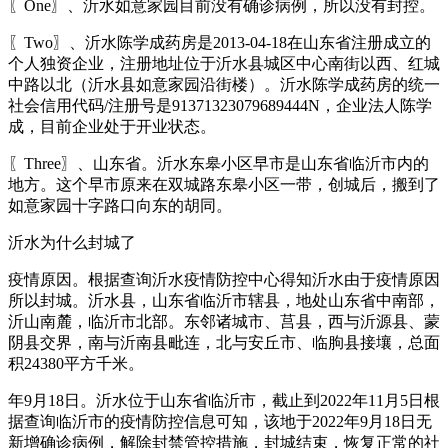
〖One〗、沂水如意家园目前没有确诊病例，所以没有封控。
〖Two〗、沂水陈学成药房是2013-04-18在山东省注册成立的
个人独资企业，注册地址位于沂水县城区中心南街以西、红城
中路以北（沂水县如意家园沿街楼）。沂水陈学成药房的统一
社会信用代码/注册号是91371323079689444N，企业法人陈学
成，目前企业处于开业状态。
〖Three〗、山东省。沂水东皋小区早市是山东省临沂市内的
地方。这个早市原来在双城路东皋小区一带，创城后，搬到了
如意家园十字路口向东的胡同。
沂水为什么封城了
疫情原因。根据查询沂水疫情防控中心得知沂水由于疫情原因
所以封城。沂水县，山东省临沂市辖县，地处山东省中南部，
沂山南麓，临沂市北部。东邻诸城市、莒县，西与沂源县、蒙
阴县交界，南与沂南县毗连，北与安丘市、临朐县接壤，总面
积24380平方千米。
年9月18日。沂水位于山东省临沂市，截止到2022年11月5日根
据查询临沂市的疫情防控信息可知，该地于2022年9月18日无
新增确诊病例，解除封禁管控措施，封城结束，恢复正常的社