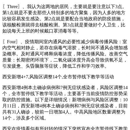
〖Three〗、我认为这两地的居民，主要就是要注意以下3点。
第1点就是不要去那些人特别多的地方聚集，因为人多的地方
比较容易发生感染。第2点就是要配合当地政府的防疫措施，
该核酸检测就得去核酸检测。第3点就是要做好个人卫生，比
如说每天上班的时候戴口罩消毒等等。
〖Four〗、疫情期间室内通风的必要性减少病毒传播风险：室
内空气相对静止，若存在病毒气溶胶，长时间不通风会增加感
染概率。及时通风可稀释病毒浓度，降低传播风险。改善空气
质量：长期密闭环境下，二氧化碳浓度升高会导致供氧不足，
引发疲惫、头昏脑胀等症状，降低工作和学习效率。
西安新增4+7,风险区调整14个,全市暂停线下教学等活动
西安新增4例本土确诊病例和7例无症状感染者，风险区调整14
个，全市暂停线下教学等活动，主要基于当前疫情防控形势采
取的防控措施。以下是详细情况：新增病例与风险区调整：10
月11日，西安新增4例本土确诊病例和7例无症状感染者，目前
共有31人确诊，较前一日增加4人。中高风险地区数量调整为
14个，涉及多个区域。
西安在疫情看似有所好转的情况下突然宣布全市暂停线下教学