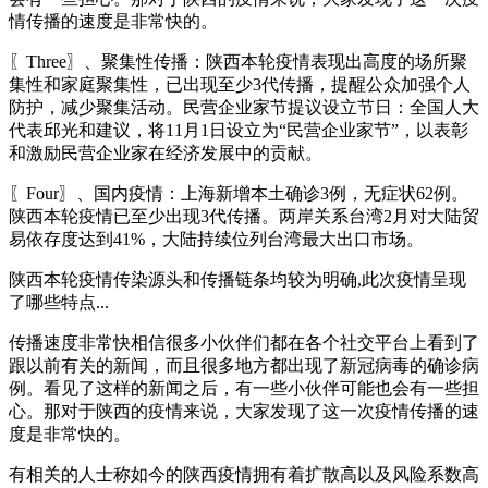
情传播的速度是非常快的。
〖Three〗、聚集性传播：陕西本轮疫情表现出高度的场所聚
集性和家庭聚集性，已出现至少3代传播，提醒公众加强个人
防护，减少聚集活动。民营企业家节提议设立节日：全国人大
代表邱光和建议，将11月1日设立为“民营企业家节”，以表彰
和激励民营企业家在经济发展中的贡献。
〖Four〗、国内疫情：上海新增本土确诊3例，无症状62例。
陕西本轮疫情已至少出现3代传播。两岸关系台湾2月对大陆贸
易依存度达到41%，大陆持续位列台湾最大出口市场。
陕西本轮疫情传染源头和传播链条均较为明确,此次疫情呈现
了哪些特点...
传播速度非常快相信很多小伙伴们都在各个社交平台上看到了
跟以前有关的新闻，而且很多地方都出现了新冠病毒的确诊病
例。看见了这样的新闻之后，有一些小伙伴可能也会有一些担
心。那对于陕西的疫情来说，大家发现了这一次疫情传播的速
度是非常快的。
有相关的人士称如今的陕西疫情拥有着扩散高以及风险系数高