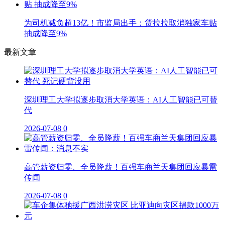
为司机减负超13亿！市监局出手：货拉拉取消独家车贴
抽成降至9%
最新文章
深圳理工大学拟逐步取消大学英语：AI人工智能已可替
代
2026-07-08
0
高管薪资归零、全员降薪！百强车商兰天集团回应暴雷
传闻
2026-07-08
0