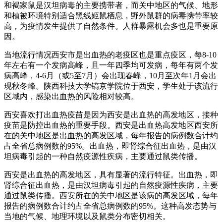
和褐家鼠是汉坦病毒的主要携带者，而关中地区的气候、地形
和植被环境特别适合黑线姬鼠栖息，野外鼠群的病毒携带率较
高，为疫情发生提供了自然条件。人群暴露机会多也是重要原
因。
当地流行情况西安市是出血热的老疫区也是重点疫区，每8-10
年左右有一个发病高峰，且一年四季均可发病，每年有两个发
病高峰，4-6月（或5至7月）会出现春峰，10月至次年1月会出
现秋冬峰。陕西科技大学镐京学院位于西安，学生处于该流行
区域内，感染出血热的风险相对较高。
西安喜欢打出血热疫苗是因为西安是出血热的高发地区，接种
疫苗是防控出血热的重要手段。西安是出血热高发地区西安所
在的关中地区是出血热的高发区域，每年报告的病例数合计约
占全省总病例数的95%。出血热，即肾综合征出血热，是由汉
坦病毒引起的一种自然疫源性疾病，主要通过鼠类传播。
西安是出血热的高发地区，具有显著的流行特征。出血热，即
肾综合征出血热，是由汉坦病毒引起的自然疫源性疾病，主要
通过鼠类传播。西安所在的关中地区是该病的高发区域，每年
报告的病例数合计约占全省总病例数的95%。这种高发态势与
当地的气候、地理环境以及鼠类分布密切相关。