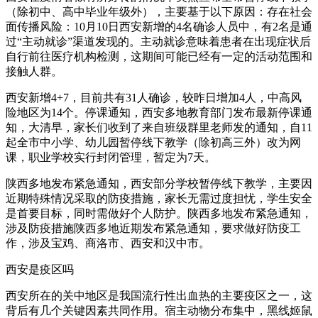
（除初中、高中毕业年级外），主要基于以下原因：存在社会
面传播风险：10月10日西安新增的4名确诊人员中，有2名是通
过“主动就诊”渠道发现的。主动就诊意味着患者在出现症状后
自行前往医疗机构检测，这期间可能已经有一定的活动范围和
接触人群。
西安新增4+7，目前共有31人确诊，较昨日增加4人，中高风
险地区为14个。停课通知，西安多地教育部门发布最新停课通
知，大清早，家长们收到了来自班级群里老师发的通知，自11
起全市中小学、幼儿园暂停线下教学（除初高三外）改为网
课，职业学校实行封闭管理，暂定为7天。
陕西多地发布紧急通知，西安部分学校暂停线下教学，主要因
近期特殊情况采取的防疫措施，家长无需过度担忧，学生安全
是首要目标，同时需做好个人防护。陕西多地发布紧急通知，
涉及防疫措施陕西多地近期发布紧急通知，要求做好防疫工
作，涉及宝鸡、商洛市、西安和汉中市。
西安是疫区吗
西安所在的关中地区是我国流行性出血热的主要疫区之一，这
背后有几个关键因素共同作用。宿主动物分布集中，黑线姬鼠