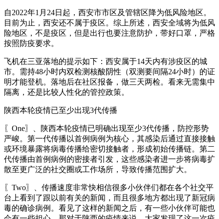
自2022年1月24日起，西安市市区及管辖区降为低风险地区。
目前为止，西安还不属于疫区。综上所述，西安全域将为低风
险地区，不是疫区，但是出行也要注意防护，带好口罩，严格
按照防疫要求。
飞机在三亚落地的提示如下：西安属于14天内有涉疫区的城
市。需持48小时内双检测核酸阴性（双测要间隔24小时）的证
明才能登机。落地后在社区报备，做三天两检。看来无需集中
隔离，还是比较人性化的管控政策。
陕西本轮疫情已至少出现3代传播
〖One〗、陕西本轮疫情已明确出现至少3代传播，防控形势
严峻。第一代传播以首例病例为核心，其感染后通过直接接触
或环境暴露将病毒传播给密切接触者，形成初始传播链。第二
代传播由首例病例的密接者引发，这些感染者进一步将病毒扩
散至更广泛的社交圈或工作场所，导致传播范围扩大。
〖Two〗、传播速度非常快相信很多小伙伴们都在各个社交平
台上看到了跟以前有关的新闻，而且很多地方都出现了新冠病
毒的确诊病例。看见了这样的新闻之后，有一些小伙伴可能也
会有一些担心。那对于陕西的疫情来说，大家发现了这一次疫