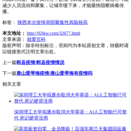
减少人员流动和聚集，让城市慢下来，才能最快阻断病毒传
播。
标签：
陕西本次疫情局部聚集性风险较高
本文地址：
http://92jkw.com/32677.html
文章来源：
就爱百科
版权声明：
除非特别标注，否则均为本站原创文章，转载时请
以链接形式注明文章出处。
上一篇
郫县疫情/郫县疫情情况
下一篇
唐山爱琴海疫情/唐山爱琴海有疫情吗
相关文章
深圳理工大学拟逐步取消大学英语：AI人工智能已可替
代 死记硬背没用