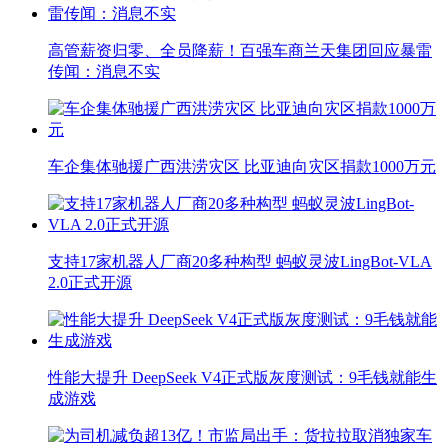
高管薪资归零、全员降薪！百强车商兰天集团回应暴雷
传闻：消息不实
车企集体驰援广西洪涝灾区 比亚迪向灾区捐款1000万元
支持17家机器人厂商20多种构型 蚂蚁灵波LingBot-VLA
2.0正式开源
性能大提升 DeepSeek V4正式版灰度测试：9毛钱就能生
成游戏