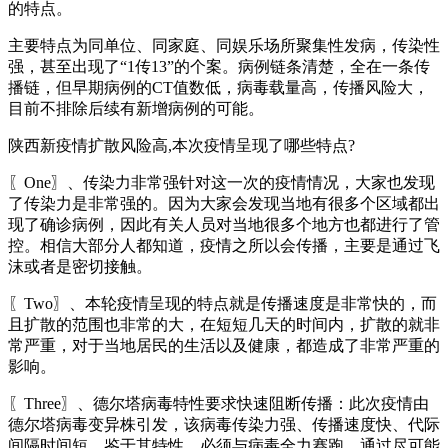
的特点。
主要特点为同单位、同家庭、同娱乐场所聚集性发病，传染性
强，甚至出现了“1传13”的个案。病例链条清楚，全在一条传
播链，但早期病例的CT值数低，病毒载量高，传播风险大，
目前不排除后续有新增病例的可能。
陕西新疫情扩散风险高,本次疫情呈现了哪些特点?
〖One〗、传染力非常强针对这一次的疫情情况，大家也发现
了传染力是非常强的。因为大家会发现当地有很多个区域都出
现了确诊病例，因此有关人员对当地很多个地方也都进行了管
控。相信大部分人都知道，疫情之所以会传播，主要是通过飞
沫或者是密切接触。
〖Two〗、本轮疫情呈现的特点就是传播速度是非常快的，而
且扩散的范围也非常的大，在短短几天的时间内，扩散的就非
常严重，对于当地居民的生活以及健康，都造成了非常严重的
影响。
〖Three〗、德尔塔病毒特性要求快速阻断传播：此次疫情由
德尔塔病毒变异株引发，该病毒传染力强、传播速度快、代际
间隔时间短。鉴于其特性，必须与病毒全力赛跑，通过尽可能