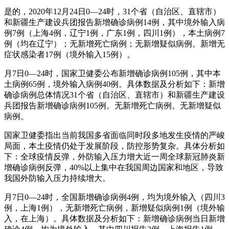
是的，2020年12月24日0—24时，31个省（自治区、直辖市）
和新疆生产建设兵团报告新增确诊病例14例，其中境外输入病
例7例（上海4例，辽宁1例，广东1例，四川1例），本土病例7
例（均在辽宁）；无新增死亡病例；无新增疑似病例。新增无
症状感染者17例（境外输入15例）。
月7日0—24时，国家卫健委公布新增确诊病例105例，其中本
土病例65例，境外输入病例40例。具体数据及分析如下：新增
确诊病例总体情况31个省（自治区、直辖市）和新疆生产建设
兵团报告新增确诊病例105例。无新增死亡病例。无新增疑似
病例。
国家卫健委指出当前我国多省面临同时段多地发生疫情的严峻
局面，本土疫情仍处于发展阶段，防控形势复杂。具体分析如
下：全球疫情反弹，外防输入压力增大近一周全球新冠肺炎新
增确诊病例反弹，40%以上集中在我国周边国家和地区，导致
我国外防输入压力持续增大。
月7日0—24时，全国新增确诊病例4例，均为境外输入（四川3
例，上海1例），无新增死亡病例，新增疑似病例1例（境外输
入，在上海）。具体数据及分析如下：新增确诊病例当日新增