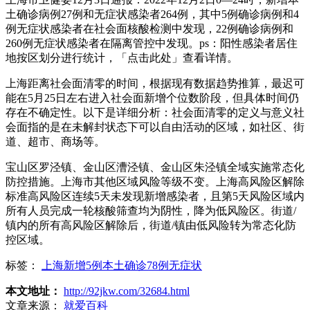
土确诊病例27例和无症状感染者264例，其中5例确诊病例和4
例无症状感染者在社会面核酸检测中发现，22例确诊病例和
260例无症状感染者在隔离管控中发现。ps：阳性感染者居住
地按区划分进行统计，「点击此处」查看详情。
上海距离社会面清零的时间，根据现有数据趋势推算，最迟可
能在5月25日左右进入社会面新增个位数阶段，但具体时间仍
存在不确定性。以下是详细分析：社会面清零的定义与意义社
会面指的是在未解封状态下可以自由活动的区域，如社区、街
道、超市、商场等。
宝山区罗泾镇、金山区漕泾镇、金山区朱泾镇全域实施常态化
防控措施。上海市其他区域风险等级不变。上海高风险区解除
标准高风险区连续5天未发现新增感染者，且第5天风险区域内
所有人员完成一轮核酸筛查均为阴性，降为低风险区。街道/
镇内的所有高风险区解除后，街道/镇由低风险转为常态化防
控区域。
标签：
上海新增5例本土确诊78例无症状
本文地址：
http://92jkw.com/32684.html
文章来源：
就爱百科