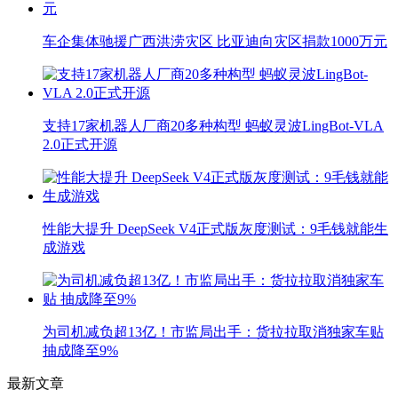
车企集体驰援广西洪涝灾区 比亚迪向灾区捐款1000万元
支持17家机器人厂商20多种构型 蚂蚁灵波LingBot-VLA
2.0正式开源
性能大提升 DeepSeek V4正式版灰度测试：9毛钱就能生
成游戏
为司机减负超13亿！市监局出手：货拉拉取消独家车贴
抽成降至9%
最新文章