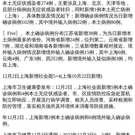
本土无症状感染者274例，主要涉及上海、北京、天津等地，
且部分病例由无症状感染者转归，同时新增1例本土死亡病例
（上海）。具体数据及情况如下：新增确诊病例情况当日新增
确诊病例102例，其中境外输入病例22例，本土病例80例。
〖Five〗、本土确诊病例分布江苏省新增38例，为当日新增本
土病例最多的省份。河南省新增24例，位列第二。云南省新增
7例，湖北省和湖南省各新增6例，三省新增数量相对接近。境
外输入病例情况新增境外输入确诊病例15例，其中上海6例、
云南4例、广东3例、四川2例。新增境外输入疑似病例3例，均
在上海。
12月2日上海新增社会面5+4(上海10月22日新增)
上海市卫生健康委发布：12月2日，上海社会面新增5例本土确
诊病例和4例本土无症状感染者。市、区疫情防控应急处置机
制立即响应，开展流行病学调查、相关人员排查、采样检测和
防控管理，落实相关场所及环境终末消毒等防疫措施。
年12月2日，上海新增2例本土确诊病例和6例境外输入确诊病
例。
上海市卫健委12月3日通报：2022年12月2日0—24时，新增本