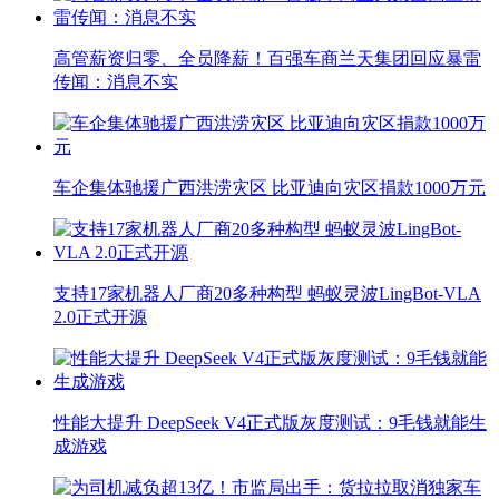
高管薪资归零、全员降薪！百强车商兰天集团回应暴雷
传闻：消息不实
车企集体驰援广西洪涝灾区 比亚迪向灾区捐款1000万元
支持17家机器人厂商20多种构型 蚂蚁灵波LingBot-VLA
2.0正式开源
性能大提升 DeepSeek V4正式版灰度测试：9毛钱就能生
成游戏