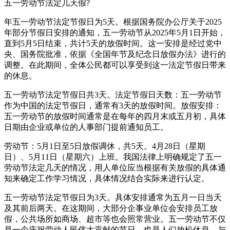
五一劳动节法定几天假?
年五一劳动节法定节假日为5天。根据国务院办公厅关于2025
年部分节假日安排的通知，五一劳动节从2025年5月1日开始，
直到5月5日结束，共计5天的放假时间。这一安排是经过党中
央、国务院批准，依据《全国年节及纪念日放假办法》进行的
调整。在此期间，全体公民都可以享受到这一法定节假日带来
的休息。
五一劳动节法定节假日共3天。法定节假日天数：五一劳动节
作为中国的法定节假日，通常有3天的放假时间。放假安排：
五一劳动节的放假时间通常是在每年的四月末或五月初，具体
日期由企业或单位的人事部门提前通知员工。
劳动节：5月1日至5日放假调休，共5天。4月28日（星期
日）、5月11日（星期六）上班。我国法律上明确规定了五一
劳动节法定几天的情况，用人单位应当根据有关放假的具体通
知来确定工作学习情况，具体情况结合实际来进行认定。
五一劳动节法定节假日为3天。具体安排通常为五月一日当天
及其前后两天。在这期间，大部分企事业单位会安排员工放
假，公共场所如商场、超市等也会照常营业。五一劳动节不仅
是一个庆祝劳动人民伟大贡献的节日，也是人们放松休息、与