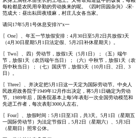
从身上滴在禾苗生长的土地上。又有谁知道盘中的饭食，每颗
每粒都是农民用辛勤的劳动换来的呢。《四时田园杂兴》-宋·
范成大：昼出耘田夜绩麻，村庄儿女各当家。
请问17年5月1号休息安排?i“x一
〖One〗、年五一节放假安排：4月30日至5月2日共放假3天
（4月30日星期5月1日法定假、5月2日补休星期天）。
〖Two〗、四）劳动节，放假1天（5月1日）；（五）端午
节，放假1天（农历端午当日）；（六）中秋节，放假1天（农
历中秋当日）；（七）国庆节，放假3天（10月1日、2日、3
日）。
〖Three〗、并决定把5月1日这一天定为国际劳动节。中央人
民政府政务院于1949年12月作出决定，将5月1日确定为劳动
节。1989年后，国务院基本上每5年表彰一次全国劳动模范和
先进工作者，每次表彰3000人左右。
〖Four〗、放假时间：5月1日至3日，共3天。5月1日（星期五
一国际劳动节）为法定节假日，5月2日（星期六）、5月3日
（星期日）照常公休。