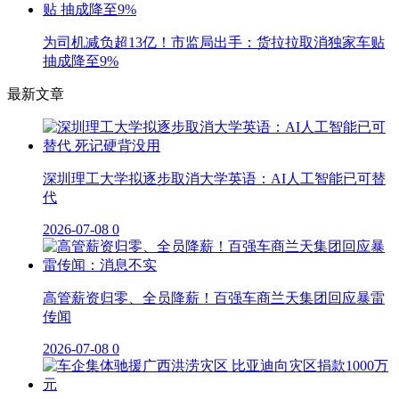
为司机减负超13亿！市监局出手：货拉拉取消独家车贴
抽成降至9%
最新文章
深圳理工大学拟逐步取消大学英语：AI人工智能已可替
代
2026-07-08
0
高管薪资归零、全员降薪！百强车商兰天集团回应暴雷
传闻
2026-07-08
0