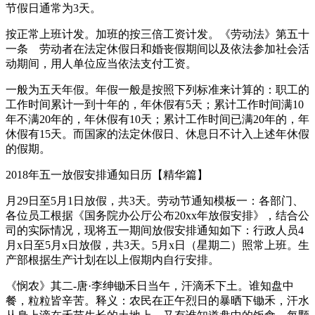
节假日通常为3天。
按正常上班计发。加班的按三倍工资计发。《劳动法》第五十
一条 劳动者在法定休假日和婚丧假期间以及依法参加社会活
动期间，用人单位应当依法支付工资。
一般为五天年假。年假一般是按照下列标准来计算的：职工的
工作时间累计一到十年的，年休假有5天；累计工作时间满10
年不满20年的，年休假有10天；累计工作时间已满20年的，年
休假有15天。而国家的法定休假日、休息日不计入上述年休假
的假期。
2018年五一放假安排通知日历【精华篇】
月29日至5月1日放假，共3天。劳动节通知模板一：各部门、
各位员工根据《国务院办公厅公布20xx年放假安排》，结合公
司的实际情况，现将五一期间放假安排通知如下：行政人员4
月x日至5月x日放假，共3天。5月x日（星期二）照常上班。生
产部根据生产计划在以上假期内自行安排。
《悯农》其二-唐·李绅锄禾日当午，汗滴禾下土。谁知盘中
餐，粒粒皆辛苦。释义：农民在正午烈日的暴晒下锄禾，汗水