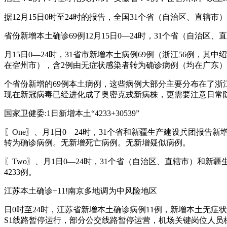
据12月15日0时至24时的报告，全国31个省（自治区、直辖
省份新增本土确诊69例12月15日0—24时，31个省（自治区
月15日0—24时，31省市新增本土病例69例（浙江56例，
在宿州市），含2例由无症状感染者转为确诊病例（均在广东
个省份新增的69例本土病例，这些病例大部分主要分布在了
现在新冠病毒已经进化成了奥密克戎新病株，更需要注意日常
国家卫健委:1日新增本土“4233+30539”
〖One〗、月1日0—24时，31个省和新疆生产建设兵团报告新
转为确诊病例。无新增死亡病例。无新增疑似病例。
〖Two〗、月1日0—24时，31个省（自治区、直辖市）和新
4233例。
江苏本土确诊+11!南京多地调为中风险地区
日0时至24时，江苏省新增本土确诊病例11例，新增本土无症
S1线路暂停运行，部分公交线路暂停运营，机场关键岗位人员