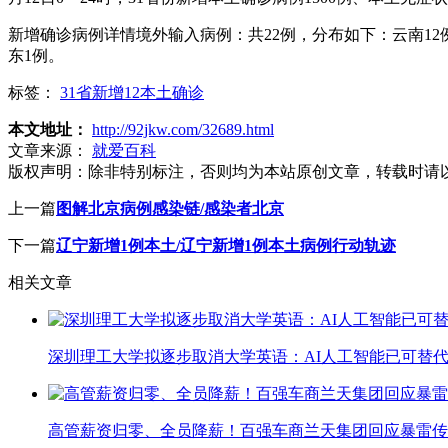
新增确诊病例详情境外输入病例：共22例，分布如下：云南12例
东1例。
标签：
31省新增12本土确诊
本文地址：
http://92jkw.com/32689.html
文章来源：
就爱百科
版权声明：
除非特别标注，否则均为本站原创文章，转载时请
上一篇
图解北京病例感染链/感染者北京
下一篇
辽宁新增1例本土/辽宁新增1例本土病例行动轨迹
相关文章
深圳理工大学拟逐步取消大学英语：AI人工智能已可替代
高管薪资归零、全员降薪！百强车商兰天集团回应暴雷传