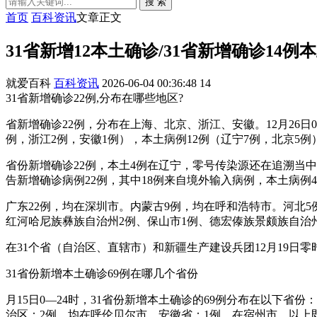
搜 索
首页
百科资讯
文章正文
31省新增12本土确诊/31省新增确诊14例
就爱百科
百科资讯
2026-06-04 00:36:48
14
31省新增确诊22例,分布在哪些地区?
省新增确诊22例，分布在上海、北京、浙江、安徽。12月26日
例，浙江2例，安徽1例），本土病例12例（辽宁7例，北京5
省份新增确诊22例，本土4例在辽宁，零号传染源还在追溯当
告新增确诊病例22例，其中18例来自境外输入病例，本土病例
广东22例，均在深圳市。内蒙古9例，均在呼和浩特市。河北5
红河哈尼族彝族自治州2例、保山市1例、德宏傣族景颇族自治
在31个省（自治区、直辖市）和新疆生产建设兵团12月19日零
31省份新增本土确诊69例在哪几个省份
月15日0—24时，31省份新增本土确诊的69例分布在以下省
治区：2例，均在呼伦贝尔市。安徽省：1例，在宿州市。以上即