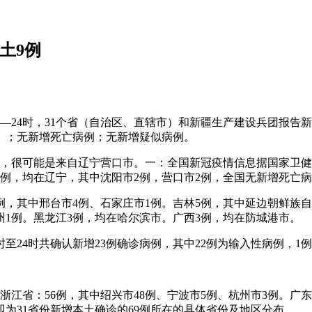
本土9例
0—24时，31个省（自治区、直辖市）和新疆生产建设兵团报告新
例）；无新增死亡病例；无新增疑似病例。
中，很可能是来自辽宁营口市。一：全国新冠疫情信息据国家卫健委
4例，均在辽宁，其中沈阳市2例，营口市2例，全国无新增死亡
例，其中邢台市4例、石家庄市1例。吉林5例，其中延边朝鲜族自
州1例。黑龙江3例，均在哈尔滨市。广西3例，均在防城港市。
时至24时共确认新增23例确诊病例，其中22例为输入性病例，1
份：浙江省：56例，其中绍兴市48例、宁波市5例、杭州市3例。
为31省份新增本土确诊的69例所在的具体省份及地区分布。