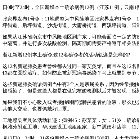
日0时至24时，全国新增本土确诊病例12例（江苏11例，云
张家界发布1号令：11地调整为中风险地区张家界发布1号令
坪街道、后坪街道、沙堤街道、大庸桥街道、西溪坪街道、阳
如果从江苏省南京市中风险地区到广东，可能会面临一定的防
中隔离，并进行多次核酸检测。隔离期间需要严格遵守相关防
浙江新增12例本土确诊,这12名确诊者的活动轨迹是怎样的?
这12名新冠肺炎患者曾经都去过同一家艾灸馆。而且在这12
也都在医院治疗。如何防止被新冠病毒感染？马上就要到春节
这些新冠肺炎确诊病例当中有3个人是亲属关系，因为经常接
被感染了。但是这些人都是在做完核酸检测以后才被发现，感
如果我们不小心吸入或者接触到新冠肺炎患者的唾液，那么也
其他人交流。也要佩戴好口罩。
工地感染者具体活动轨迹：病例45：彭某某，女，51岁，确诊病
枫雅苑附近工地、华欣建设工地姐姐家、新中源便利店等，12月
月12日0—24时，31省份新增本土确诊病例1500例、本土无