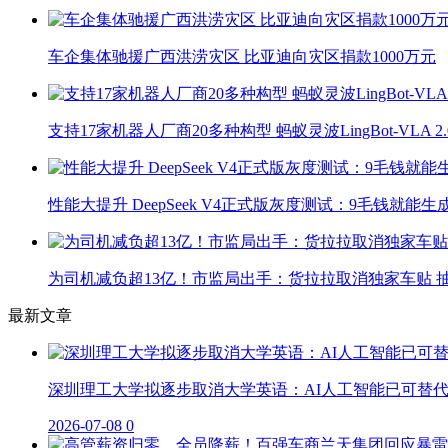
车企集体驰援广西洪涝灾区 比亚迪向灾区捐款1000万元
支持17家机器人厂商20多种构型 蚂蚁灵波LingBot-VLA 
性能大提升 DeepSeek V4正式版灰度测试：9毛钱就能生
为司机减负超13亿！市监局出手：货拉拉取消独家车贴 抽
最新文章
深圳理工大学拟逐步取消大学英语：AI人工智能已可替
2026-07-08
0