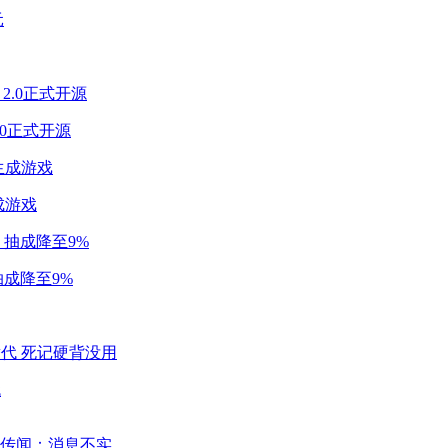
2.0正式开源
成游戏
成降至9%
代