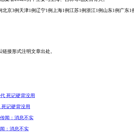
北京3例天津1例辽宁1例上海1例江苏1例浙江1例山东1例广东
以链接形式注明文章出处。
 死记硬背没用
闻：消息不实