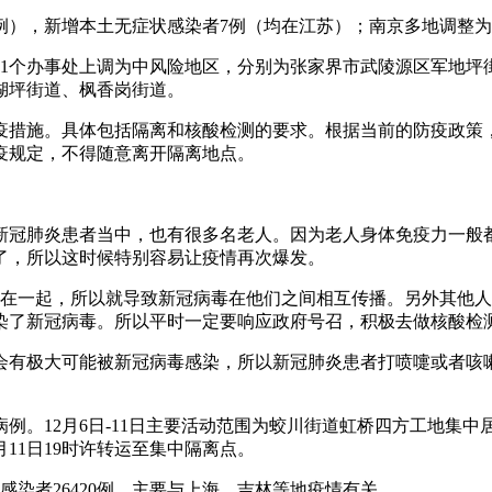
南1例），新增本土无症状感染者7例（均在江苏）；南京多地调
，11个办事处上调为中风险地区，分别为张家界市武陵源区军地
湖坪街道、枫香岗街道。
疫措施。具体包括隔离和核酸检测的要求。根据当前的防疫政策，
疫规定，不得随意离开隔离地点。
名新冠肺炎患者当中，也有很多名老人。因为老人身体免疫力一般
了，所以这时候特别容易让疫情再次爆发。
触在一起，所以就导致新冠病毒在他们之间相互传播。另外其他
染了新冠病毒。所以平时一定要响应政府号召，积极去做核酸检
会有极大可能被新冠病毒感染，所以新冠肺炎患者打喷嚏或者咳
例。12月6日-11日主要活动范围为蛟川街道虹桥四方工地集中
11日19时许转运至集中隔离点。
症状感染者26420例，主要与上海、吉林等地疫情有关。