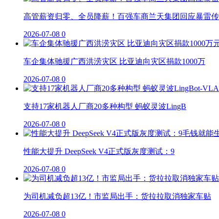
高管薪资归零、全员降薪！百强车商兰天集团回应暴雷传
2026-07-08
0
车企集体驰援广西洪涝灾区 比亚迪向灾区捐款1000万
2026-07-08
0
支持17家机器人厂商20多种构型 蚂蚁灵波LingB
2026-07-08
0
性能大提升 DeepSeek V4正式版灰度测试：9
2026-07-08
0
为司机减负超13亿！市监局出手：货拉拉取消独家车贴
2026-07-08
0