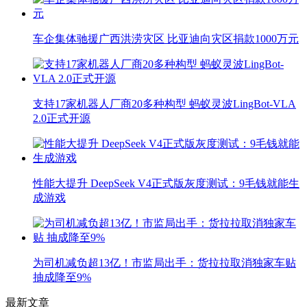
车企集体驰援广西洪涝灾区 比亚迪向灾区捐款1000万元
支持17家机器人厂商20多种构型 蚂蚁灵波LingBot-VLA
2.0正式开源
性能大提升 DeepSeek V4正式版灰度测试：9毛钱就能生
成游戏
为司机减负超13亿！市监局出手：货拉拉取消独家车贴
抽成降至9%
最新文章