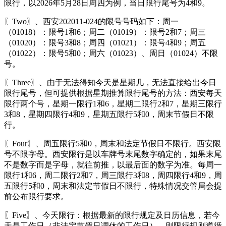
限行，以2026年5月28日周四为例，当日限行尾号为4和9。
〖Two〗、西安202011-024的限号号码如下：周一
（01018）：限号1和6；周二（01019）：限号2和7；周三
（01020）：限号3和8；周四（01021）：限号4和9；周五
（01022）：限号5和0；周六（01023）、周日（01024）不限
号。
〖Three〗、由于无法得知今天是星期几，无法直接给出今日
限行尾号，但可提供根据星期推算限行尾号的方法：西安每天
限行两个号，星期一限行1和6，星期二限行2和7，星期三限行
3和8，星期四限行4和9，星期五限行5和0，周末节假日不限
行。
〖Four〗、周五限行5和0，周末和法定节假日不限行。西安限
号不限字母。西安限行是以车牌号末尾数字确定的，如果末尾
不是数字而是字母，就往前推，以最后面的数字为准。每周一
限行1和6，周二限行2和7，周三限行3和8，周四限行4和9，周
五限行5和0，周末和法定节假日不限行，特殊情况交管局会提
前公布限行要求。
〖Five〗、今天限行：根据最新的限行规定及日历信息，若今
天是工作日（非法定节假日调休的工作日），则限行规则遵循