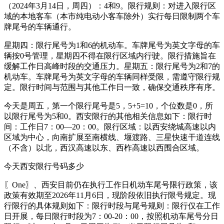
（2024年3月14日，周四）：4和9。限行规则：对进入限行区
域的本地客车（本市纯电动小客车除外）实行每日限制两个车
牌尾号的车辆通行。
星期四：限行尾号为1和6的机动车。车牌尾号为英文字母的车
辆按0号管理，星期四不得在限行区域内行驶。限行措施旨在
缓解工作日高峰时段的交通压力。星期五：限行尾号为2和7的
机动车。车牌尾号为英文字母的车辆同样受限，需遵守限行规
定。限行时间与范围与其他工作日一致，确保交通秩序有序。
今天是周五，第一个限行尾号是5，5+5=10，个位数是0，所
以限行尾号为5和0。西安限行的其他相关信息如下：限行时
间：工作日7：00—20：00。限行区域：以西安绕城高速以内
区域为中心，向南扩展至南横线、堰渡路、三星快速干道连线
（不含）以北，西汉高速以东、西柞高速以西围合区域。
今天西安限行号码多少
〖One〗、西安目前仍在执行工作日机动车尾号限行政策，该
政策有效期至2026年11月6日，现阶段依旧执行限号规定。现
行限行的具体规则如下：限行时段与尾号规则：限行仅在工作
日开展，每日限行时段为7：00-20：00，按照机动车尾号分日