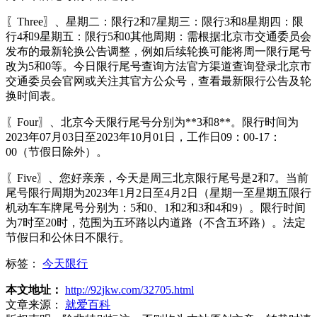
〖Three〗、星期二：限行2和7星期三：限行3和8星期四：限
行4和9星期五：限行5和0其他周期：需根据北京市交通委员会
发布的最新轮换公告调整，例如后续轮换可能将周一限行尾号
改为5和0等。今日限行尾号查询方法官方渠道查询登录北京市
交通委员会官网或关注其官方公众号，查看最新限行公告及轮
换时间表。
〖Four〗、北京今天限行尾号分别为**3和8**。限行时间为
2023年07月03日至2023年10月01日，工作日09：00-17：
00（节假日除外）。
〖Five〗、您好亲亲，今天是周三北京限行尾号是2和7。当前
尾号限行周期为2023年1月2日至4月2日（星期一至星期五限行
机动车车牌尾号分别为：5和0、1和2和3和4和9）。限行时间
为7时至20时，范围为五环路以内道路（不含五环路）。法定
节假日和公休日不限行。
标签：
今天限行
本文地址：
http://92jkw.com/32705.html
文章来源：
就爱百科