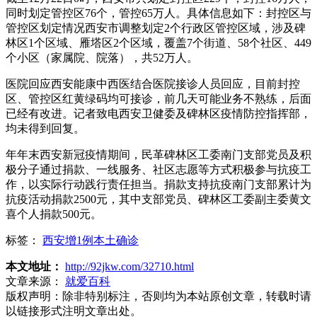
同时划定管控区76个，管控65万人。具体信息如下：封控区与
管控区划定情况西安市调整划定2个行政区管控区域，涉及碑
林区1个区域、雁塔区2个区域，覆盖7个街道、58个社区、449
个小区（家属院、院落），共52万人。
医院回应西安能康中西医结合医院接诊人员回应，目前封控
区、管控区红黄绿码均可接诊，前几天可能业务不熟练，后面
已经有改进。记者致电西安卫健委及碑林区疫情防控指挥部，
均未得到回复。
年年末西安新冠疫情期间，民革碑林区工委南门支部党员及积
极分子通过捐款、一线服务、社区志愿等方式积极参与抗疫工
作，以实际行动践行责任担当。捐款支持抗疫南门支部累计为
抗疫活动捐款2500元，其中支部党员、碑林区工委副主委黄文
喜个人捐款500元。
标签：
西安增1例本土确诊
本文地址：
http://92jkw.com/32710.html
文章来源：
就爱百科
版权声明：
除非特别标注，否则均为本站原创文章，转载时请
以链接形式注明文章出处。