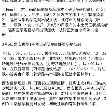
都出现反复，陕西新增一例本土病例，牵动着全国人民的心。
〖Four〗、本土确诊病例情况新增本土确诊病例15例：西安6
例：病例2：女，59岁，系8月21日发布的本土无症状感染者
21，隔离医学观察期间出现症状，被订正为确诊病例（轻
型）。病例3：女，68岁，系8月23日发布的本土无症状感染者
1，隔离医学观察期间出现症状，被订正为确诊病例（轻
型）。
3月5日西安再增1例本土确诊病例(附活动轨迹)
月1日：09：30-12：35，乘坐MU2226航班抵达西安。12：35-
14：00，乘坐地铁14号线（北客站）转地铁4号线（五路口）
转地铁1号线至汉庭酒店（万寿路地铁站店）。14：00-14：
50，在汉庭酒店（万寿路地铁站店）。14：50-16：00，前往
陕小拾美食广场（韩森路与幸福路交汇处幸福林带）。
西安疫情现状3月5日西安出现新疫情，距离上次1月25日结束
封城过去40天。从3月5日到3月10日，西安报告38例本土确诊
病例，均在隔离管控状态中发现，对社会面影响较小。3月11
日新增13例本土确诊病例，其中10例在集中隔离期间发现，3
例在主动核酸检测时发现且与既往病例有流行病学关联。