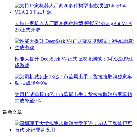
支持17家机器人厂商20多种构型 蚂蚁灵波LingBot-VLA
2.0正式开源
性能大提升 DeepSeek V4正式版灰度测试：9毛钱就能生
成游戏
为司机减负超13亿！市监局出手：货拉拉取消独家车贴
抽成降至9%
最新文章