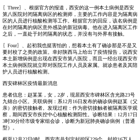
〖Three〗、根据官方的报道，西安的这一例本土病例是西安
第八医院封闭隔离病区的检测师，主要的工作内容是为隔离病
区的人员进行核酸检测等工作。根据官方的回应，该名病例是
在封闭隔离的病区意外感染的新冠病毒。他在进入隔离区工作
之后，一直处于封闭隔离的状态，并没有与外界有接触。
〖Four〗、起初我也挺害怕的，想着本土有了确诊那是不是又
要封校了之类的政策。幸好陕西马上给出了疫情报告，说西安
本土新增病例是出现在西安市第八医院，而且一经出现西安市
本土病例医院就立即对医院工作人员及家属。就诊患者及其陪
护人员进行核酸检测。
西安碑林区疫情最新消息
患者信息：赵某某，女，2岁，现居西安市碑林区含光路23号
九锦台小区。关联病例：系12月16日发布的确诊病例赵某（父
亲）的密切接触者。发现过程：作为密切接触者被隔离医学观
察，期间西安市疾控中心核酸检测阳性。诊断结果：12月17日
3时30分经市级专家组会诊，诊断为新冠肺炎确诊病例（普通
型）。
截至12月22日0时，西安市共划定封控区229个，封控16万人，