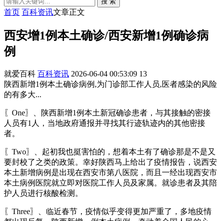
搜 索
首页
百科资讯
文章正文
西安增1例本土确诊/西安新增1例确诊病
例
就爱百科
百科资讯
2026-06-04 00:53:09
13
陕西新增1例本土确诊病例,为门诊部工作人员,医者感染的风险
的有多大...
〖One〗、陕西新增1例本土新冠确诊患者，与其接触的密接
人员有1人，当地政府通报并寻找其行迹轨迹内的其他密接
者。
〖Two〗、起初我也挺害怕的，想着本土有了确诊那是不是又
要封校了之类的政策。幸好陕西马上给出了疫情报告，说西安
本土新增病例是出现在西安市第八医院，而且一经出现西安市
本土病例医院就立即对医院工作人员及家属。就诊患者及其陪
护人员进行核酸检测。
〖Three〗、临近春节，疫情似乎变得更加严重了，多地疫情