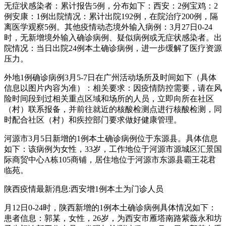
无症状感染者：累计报告5例，分布如下：西安：2例宝鸡：2
例安康：1例出院情况：累计出院192例，在院治疗200例，隔
离医学观察5例。其他疫情动态境外输入病例：3月27日0-24
时，无新增境外输入确诊病例、疑似病例或无症状感染者。出
院情况：当日出院24例本土确诊病例，进一步缓解了医疗资源
压力。
外地1例确诊病例3月5-7日在广州活动场所及时间如下（具体
信息以图片内容为准）：相关要求：因疫情防控需要，请在风
险时间段到过相关重点区域和场所的人员，立即向所在社区
（村）联系报备，并前往就近的核酸检测点进行核酸检测，同
时配合社区（村）和疾控部门要求做好健康管理。
河源市3月5日新增的1例本土确诊病例位于东源县。具体信息
如下：该病例为女性，33岁，工作地位于河源市源城区汇景国
际商贸中心A栋105商铺，居住地位于河源市东源县霸王花君
临苑。
陕西疫情最新消息:西安增1例本土为门诊人员
月12日0-24时，陕西新增的1例本土确诊病例具体情况如下：
患者信息：郭某，女性，26岁，为西安市雁塔南路紫薇永和坊