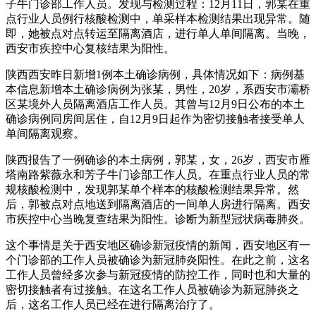
子牛门诊部工作人员。发现与检测过程：12月11日，郭某在重
点行业人员例行核酸检测中，单采样本检测结果出现异常。随
即，她被点对点转运至隔离酒店，进行单人单间隔离。当晚，
西安市疾控中心复核结果为阳性。
陕西西安昨日新增1例本土确诊病例，具体情况如下：病例基
本信息新增本土确诊病例为张某，男性，20岁，系西安市灞桥
区某境外人员隔离酒店工作人员。其曾与12月9日公布的本土
确诊病例同房间居住，自12月9日起作为密切接触者接受单人
单间隔离观察。
陕西报告了一例确诊的本土病例，郭某，女，26岁，西安市雁
塔南路紫薇永和芳子牛门诊部工作人员。在重点行业人员的常
规核酸检测中，发现郭某单个样本的核酸检测结果异常。然
后，郭被点对点地送到隔离酒店的一间单人房进行隔离。西安
市疾控中心当晚复查结果为阳性。诊断为新型冠状病毒肺炎。
这个事情是关于西安地区确诊新冠疫情的新闻，西安地区有一
个门诊部的工作人员被确诊为新冠肺炎阳性。在此之前，这名
工作人员曾经多次参与新冠疫情的防控工作，同时也和大量的
密切接触者有过接触。在这名工作人员被确诊为新冠肺炎之
后，这名工作人员已经在进行隔离治疗了。