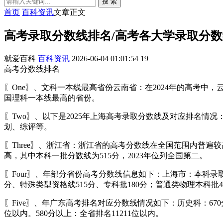
搜 索
首页
百科资讯
文章正文
高考录取分数线排名/高考各大学录取分数
就爱百科
百科资讯
2026-06-04 01:01:54
19
高考分数线排名
〖One〗、文科一本线最高省份云南省：在2024年的高考中
国理科一本线最高的省份。
〖Two〗、以下是2025年上海高考录取分数线及对应排名情况：
划、综评等。
〖Three〗、浙江省：浙江省的高考分数线在全国范围内普遍
高，其中本科一批分数线为515分，2023年位列全国第二。
〖Four〗、年部分省份高考分数线信息如下：上海市：本科录取
分、特殊类型资格线515分、专科批180分；普通类物理本科批4
〖Five〗、年广东高考排名对应分数线情况如下：历史科：670分
位以内。580分以上：全省排名11211位以内。