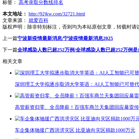
标签：
高考录取分数线排名
本文地址：
http://92jkw.com/32721.html
文章来源：
就爱百科
版权声明：
除非特别标注，否则均为本站原创文章，转载时请
上一篇
宁波新疫情最新消息/宁波疫情最新消息2025
下一篇
全球感染人数已超252万例/全球感染人数已超252万例是
相关文章
深圳理工大学拟逐步取消大学英语：AI人工智能已可替代
高管薪资归零、全员降薪！百强车商兰天集团回应暴雷传
车企集体驰援广西洪涝灾区 比亚迪向灾区捐款1000万元