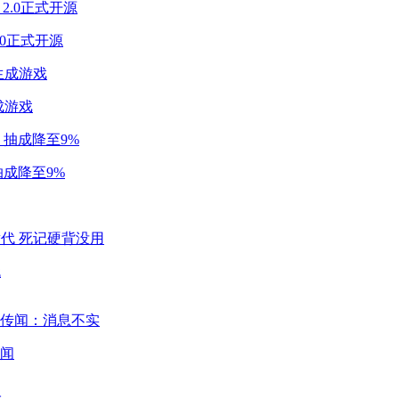
2.0正式开源
成游戏
成降至9%
代
闻