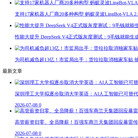
支持17家机器人厂商20多种构型 蚂蚁灵波LingBot-VLA 
性能大提升 DeepSeek V4正式版灰度测试：9毛钱就能生
为司机减负超13亿！市监局出手：货拉拉取消独家车贴 抽
最新文章
深圳理工大学拟逐步取消大学英语：AI人工智能已可替
2026-07-08
0
高管薪资归零、全员降薪！百强车商兰天集团回应暴雷传
2026-07-08
0