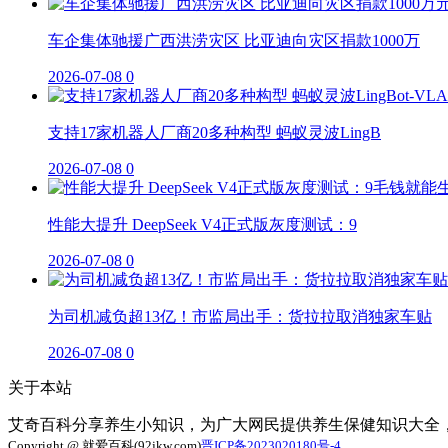
车企集体驰援广西洪涝灾区 比亚迪向灾区捐款1000万
2026-07-08
0
支持17家机器人厂商20多种构型 蚂蚁灵波LingB
2026-07-08
0
性能大提升 DeepSeek V4正式版灰度测试：9
2026-07-08
0
为司机减负超13亿！市监局出手：货拉拉取消独家车贴
2026-07-08
0
关于本站
艾奇百科分享养生小知识，为广大网民提供养生保健知识大全
Copyright @ 就爱百科(92jkw.com)
晋ICP备2023020180号-4