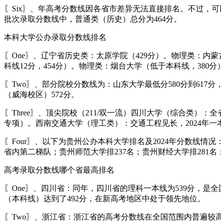
〖Six〗、年高考分数线因各省市差异无法直接排名。不过，
批次录取分数线中，普通类（历史）总分为464分。
本科大学公办录取分数线排名
〖One〗、辽宁省历史类：太原学院（429分）。物理类：内
科线12分，454分）。物理类：烟台大学（低于本科线，380分
〖Two〗、部分院校分数线为：山东大学最低分580分到617
（威海校区）572分。
〖Three〗、顶尖院校（211/双一流）四川大学（综合类）：全
专项）。西南交通大学（理工类）：交通工程见长，2024年一本
〖Four〗、以下为贵州公办本科大学排名及2024年分数线情况：
省内第二梯队；贵州师范大学排237名；贵州财经大学排281名；
高考录取分数线哪个省最高排名
〖One〗、四川省：同年，四川省的理科一本线为539分，是
（本科线）达到了492分，在新高考地区中处于领先地位。
〖Two〗、浙江省：浙江省的高考分数线在全国范围内普遍较高