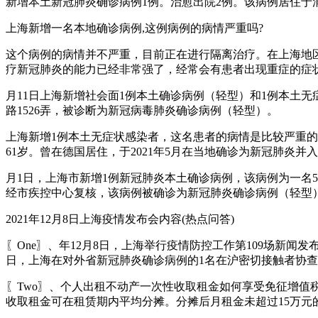
新增本土新冠肺炎确诊病例1例。治愈出院2例。该病例居住于浦
上海新增一名本地确诊病例,这例病例的病情严重吗?
这个病例的病情并不严重，目前正在进行隔离治疗。在上海地
疗新冠肺炎的能力已经非常强了，经常会有患者出现重症的症
月11日上海新增社会面1例本土确诊病例（轻型）和1例本土
路1526弄，被诊断为新冠病毒肺炎确诊病例（轻型）。
上海新增1例本土无症状感染者，这名患者的病情是比较严重的。2
61岁。曾在德国居住，于2021年5月在当地确诊为新冠肺炎并
月1日，上海市新增1例新冠肺炎本土确诊病例，该病例为一名5
经市疾控中心复核，该病例被确诊为新冠肺炎确诊病例（轻型
2021年12月8日上海疫情发布会内容(热点问答)
〖One〗、年12月8日，上海举行疫情防控工作第109场新
日，上海在对外省新冠肺炎确诊病例的1名在沪密切接触者协
〖Two〗、个人出租不动产一次性收取租金如何享受免征增值税
收取租金可在租赁期内平均分摊。分摊后月租金未超过15万元