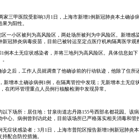
两家三甲医院受影响3月1日，上海市新增1例新冠肺炎本土确诊病
结果为阳性。
普陀区一小区被列为高风险区，两处场所被列为中风险区。新增感
接种新冠肺炎病毒疫苗，目前已被转运至定点医疗机构隔离医学观
型）和1例本土无症状感染者，并将三地列为高风险区。具体信息如
）。
被确诊之后，工作人员就调查了他确诊前的行动轨迹，他除了住所
—24时，新增本土确诊病例1例，在隔离管控中发现；无新增本土无症
区，在闭环管理重点人员例行核酸检测中发现异常。
的以下场所：居住地：甘泉街道志丹路155号西部名都花园。该病
活动中心。病例曾到访此处，目前该场所已严格落实相关消毒和管
4例无症状感染者；3月1日，上海市普陀区报告新增1例新冠肺
支持配合防控措施。