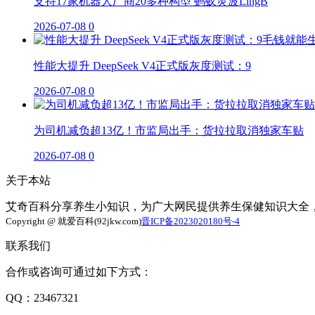
支持17家机器人厂商20多种构型 蚂蚁灵波LingB
2026-07-08
0
性能大提升 DeepSeek V4正式版灰度测试：9
2026-07-08
0
为司机减负超13亿！市监局出手：货拉拉取消独家车贴
2026-07-08
0
关于本站
艾奇百科分享养生小知识，为广大网民提供养生保健知识大全
Copyright @ 就爱百科(92jkw.com)
晋ICP备2023020180号-4
联系我们
合作或咨询可通过如下方式：
QQ：23467321