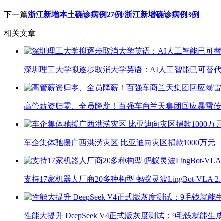
下一篇
浙江新增本土确诊病例27例/浙江新增确诊病例3例
相关文章
深圳理工大学拟逐步取消大学英语：AI人工智能已可替代
高管薪资归零、全员降薪！百强车商兰天集团回应暴雷传
车企集体驰援广西洪涝灾区 比亚迪向灾区捐款1000万元
支持17家机器人厂商20多种构型 蚂蚁灵波LingBot-VLA 
性能大提升 DeepSeek V4正式版灰度测试：9毛钱就能生