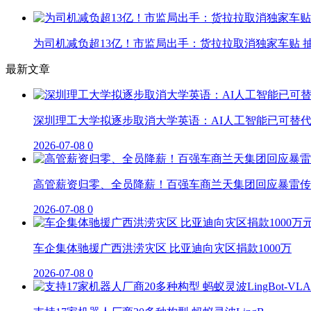
为司机减负超13亿！市监局出手：货拉拉取消独家车贴 抽
最新文章
深圳理工大学拟逐步取消大学英语：AI人工智能已可替
2026-07-08
0
高管薪资归零、全员降薪！百强车商兰天集团回应暴雷传
2026-07-08
0
车企集体驰援广西洪涝灾区 比亚迪向灾区捐款1000万
2026-07-08
0