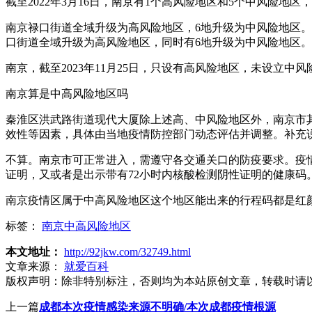
截至2022年3月16日，南京有1个高风险地区和5个中风险
南京禄口街道全域升级为高风险地区，6地升级为中风险地区。
口街道全域升级为高风险地区，同时有6地升级为中风险地区。新增
南京，截至2023年11月25日，只设有高风险地区，未设立中风
南京算是中高风险地区吗
秦淮区洪武路街道现代大厦除上述高、中风险地区外，南京市
效性等因素，具体由当地疫情防控部门动态评估并调整。补充
不算。南京市可正常进入，需遵守各交通关口的防疫要求。疫情
证明，又或者是出示带有72小时内核酸检测阴性证明的健康码
南京疫情区属于中高风险地区这个地区能出来的行程码都是红
标签：
南京中高风险地区
本文地址：
http://92jkw.com/32749.html
文章来源：
就爱百科
版权声明：
除非特别标注，否则均为本站原创文章，转载时请
上一篇
成都本次疫情感染来源不明确/本次成都疫情根源