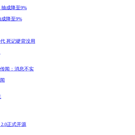
成降至9%
代
闻