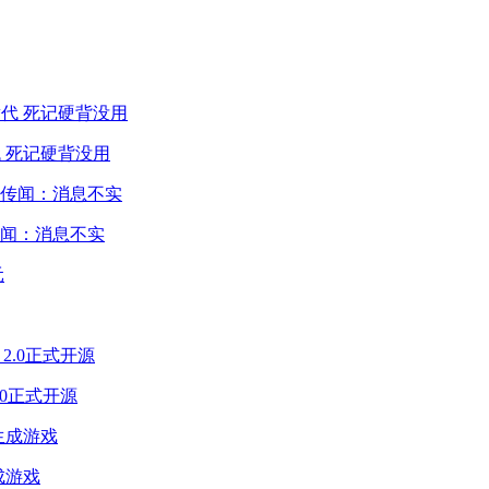
 死记硬背没用
闻：消息不实
2.0正式开源
成游戏