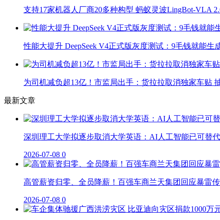
支持17家机器人厂商20多种构型 蚂蚁灵波LingBot-VLA 
性能大提升 DeepSeek V4正式版灰度测试：9毛钱就能生
为司机减负超13亿！市监局出手：货拉拉取消独家车贴 抽
最新文章
深圳理工大学拟逐步取消大学英语：AI人工智能已可替
2026-07-08
0
高管薪资归零、全员降薪！百强车商兰天集团回应暴雷传
2026-07-08
0