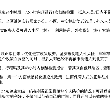
抵京24小时后、72小时内须进行1次核酸检测，抵京人员7日内
续满7天。全区继续实行居家办公。小区、村实施封闭式管理，外来
外卖服务人员可进入小区（村），利用快递、外卖货架（柜）实
员可以正常往来，优化进京政策改变。坚决抵制输入性风险，牢牢
这个政策在调整的同时，很多人都已经不再被限制进入到北京了
码、行程码及其48小时内核酸检测报告，若其来自低风险区，查
的调整，第一个方面就是优化进返京政策，进而保障人员的正常往
往。
核酸和北京健康宝绿，码在测温正常且做好个人防护的情况下可进返
着极大的利好，不仅可以节省自己的时间，而且还可以有效的提