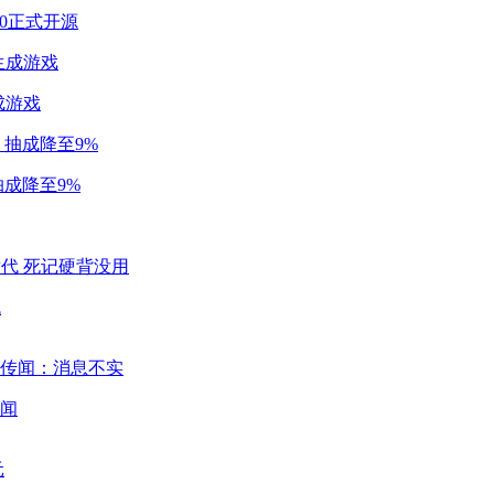
2.0正式开源
成游戏
成降至9%
代
闻