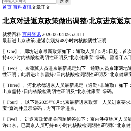
搜 索
首页
百科资讯
文章正文
北京对进返京政策做出调整/北京进京返
就爱百科
百科资讯
2026-06-04 09:53:41
11
最新进出京政策:进返京须持48小时内核酸阴性证明
〖One〗、廊坊进京最新政策如下：通勤人员自5月5日起，首
持48小时内核酸检测阴性证明及“北京健康宝”绿码。需遵守以
〖Two〗、京津冀人员进京最新规定如下：通勤人员京津两地通
性证明；此后进出京需持7日内核酸检测阴性证明及“北京健康
〖Three〗、河北承德进京人员最新规定（通勤+非通勤）如
出京需持7日内核酸检测阴性证明及“北京健康宝”绿码。
〖Four〗、以下是2025年8月北京最新进京政策：人员进
宝”查询并显示绿码，方可正常进京。
〖Five〗、进返京政策相关问题解答如下：京内涉疫地区人
许出京。已离京人员可持48小时内核酸检测阴性证明和“北京健