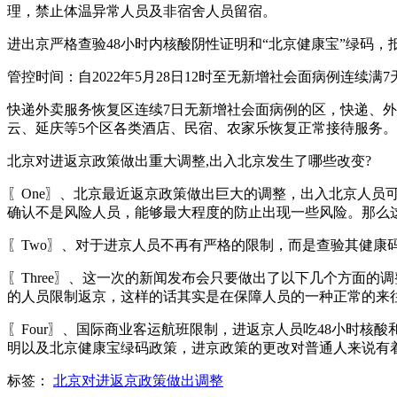
理，禁止体温异常人员及非宿舍人员留宿。
进出京严格查验48小时内核酸阴性证明和“北京健康宝”绿码，
管控时间：自2022年5月28日12时至无新增社会面病例连
快递外卖服务恢复区连续7日无新增社会面病例的区，快递、
云、延庆等5个区各类酒店、民宿、农家乐恢复正常接待服务。
北京对进返京政策做出重大调整,出入北京发生了哪些改变?
〖One〗、北京最近返京政策做出巨大的调整，出入北京人
确认不是风险人员，能够最大程度的防止出现一些风险。那么
〖Two〗、对于进京人员不再有严格的限制，而是查验其健康
〖Three〗、这一次的新闻发布会只要做出了以下几个方面
的人员限制返京，这样的话其实是在保障人员的一种正常的来
〖Four〗、国际商业客运航班限制，进返京人员吃48小时
明以及北京健康宝绿码政策，进京政策的更改对普通人来说有
标签：
北京对进返京政策做出调整