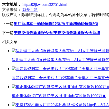
本文地址：
http://92jkw.com/32751.html
文章来源：
就爱百科
版权声明：
除非特别标注，否则均为本站原创文章，转载时请
上一篇
浙江新增本土确诊病例27例/浙江新增确诊病例3例
下一篇
宁夏疫情最新通报今天/宁夏疫情最新通报今天新增
相关文章
深圳理工大学拟逐步取消大学英语：AI人工智能已可替代
高管薪资归零、全员降薪！百强车商兰天集团回应暴雷传
车企集体驰援广西洪涝灾区 比亚迪向灾区捐款1000万元