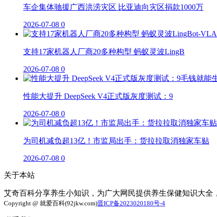
车企集体驰援广西洪涝灾区 比亚迪向灾区捐款1000万
2026-07-08
0
支持17家机器人厂商20多种构型 蚂蚁灵波LingB
2026-07-08
0
性能大提升 DeepSeek V4正式版灰度测试：9
2026-07-08
0
为司机减负超13亿！市监局出手：货拉拉取消独家车贴
2026-07-08
0
关于本站
艾奇百科分享养生小知识，为广大网民提供养生保健知识大全
Copyright @ 就爱百科(92jkw.com)
晋ICP备2023020180号-4