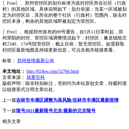
〖Four〗、郑州管控区的划分标准为该封控区所在社区（行政
村）的其他区域。具体说明如下：划分依据：当某一区域被划
定为封控区后，其所在的整个社区（行政村）范围内，除去封
控区本身，剩余的其他区域即被划定为管控区。
〖Five〗、根据郑州发布的89号通告，自5月11日零时起，郑
州荥阳的封控、管控区域调整情况如下：封控区：豫龙镇陈庄
村2340、174号院管控区：截止目前，暂无管控区。如需获取
封控区最新地图及持续更新信息，可点击相关链接查看。
标签：
郑州疫情最新公布
本文地址：
http://92jkw.com/32766.html
文章来源：
就爱百科
版权声明：
除非特别标注，否则均为本站原创文章，转载时请
以链接形式注明文章出处。
上一篇
吉林市丰满区调整为高风险/吉林市丰满区最新疫情
下一篇
限号2021最新限号北京/最新的北京限号
相关文章