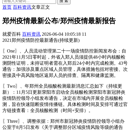
搜 索
首页
百科资讯
文章正文
郑州疫情最新公布/郑州疫情最新报告
就爱百科
百科资讯
2026-06-04 10:05:18
11
2021郑州疫情防控最新通告(持续更新)
〖One〗、人员流动管理第二十一场疫情防控新闻发布会：自
2021年11月5日零时起，外省入郑人员须提供48小时内核酸检
测阴性证明，未持证明者需在入郑后24小时内完成检测。43号
通告：加强涉及重点区域人员管理，具体措施包括对密接、次
密接及中高风险地区返郑人员的排查、隔离和健康监测。
〖Two〗、年郑州全员核酸检测最新消息汇总如下（持续更
新）：11月5日更新荥阳市启动全员核酸检测荥阳市新冠肺炎
疫情防控领导小组发布通告，决定在市域内开展全员核酸检
测，旨在快速阻断疫情传播链。具体检测时间及安排可通过官
方链接查看：全员核酸检测（时间+安排）。
〖Three〗、调整依据：郑州市新冠肺炎疫情防控领导小组办
公室于8月5日发布《关于调整部分区域疫情风险等级的通告