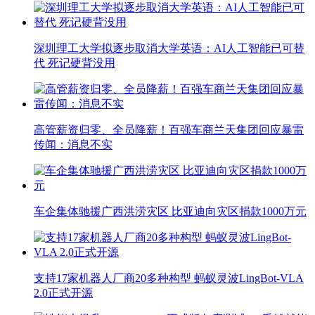
深圳理工大学拟逐步取消大学英语：AI人工智能已可替
代 死记硬背没用
高管薪资归零、全员降薪！百强车商兰天集团回应暴雷
传闻：消息不实
车企集体驰援广西洪涝灾区 比亚迪向灾区捐款1000万元
支持17家机器人厂商20多种构型 蚂蚁灵波LingBot-VLA
2.0正式开源