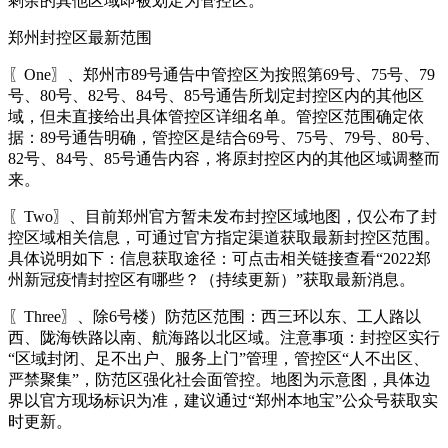
剩余的其他区域即被划定为管控区。
郑州封控区最新范围
〖One〗、郑州市89号通告中管控区为按照第69号、75号、79
号、80号、82号、84号、85号通告所划定封控区内的其他区
域，但未直接给出具体管控区详细名单。管控区范围确定依
据：89号通告明确，管控区是结合69号、75号、79号、80号、
82号、84号、85号通告内容，将原封控区内的其他区域调整而
来。
〖Two〗、目前郑州官方暂未发布封控区域地图，仅公布了封
控区域相关信息，可通过官方指定渠道获取最新封控区范围。
具体说明如下：信息获取途径：可点击相关链接查看“2022郑
州新冠疫情封控区有哪些？（持续更新）”获取最新消息。
〖Three〗、除6号楼）防范区范围：西三环以东、工人路以
西、陇海铁路以南、航海路以北区域。注意事项：封控区实行
“区域封闭、足不出户、服务上门”管理，管控区“人不出区、
严禁聚集”，防范区强化社会面管控。地图为示意图，具体边
界以官方现场标识为准，建议通过“郑州本地宝”公众号获取实
时更新。