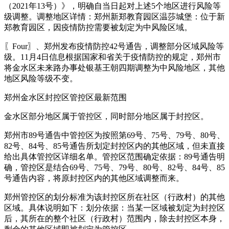
（2021年13号）》，明确自当日起对上述5个地区进行风险等
级调整。调整地区详情：郑州新郑教育园区温莎城堡：位于新
郑教育园区，因疫情防控需要被划定为中风险区域。
〖Four〗、郑州发布疫情防控42号通告，调整部分区域风险等
级。11月4日信息根据国家和省关于疫情防控的规定，郑州市
将金水区未来路办事处银基王朝四期调整为中风险地区，其他
地区风险等级不变。
郑州金水区封控区管控区最新范围
金水区部分地区属于管控区，同时部分地区属于封控区。
郑州市89号通告中管控区为按照第69号、75号、79号、80号、
82号、84号、85号通告所划定封控区内的其他区域，但未直接
给出具体管控区详细名单。管控区范围确定依据：89号通告明
确，管控区是结合69号、75号、79号、80号、82号、84号、85
号通告内容，将原封控区内的其他区域调整而来。
郑州管控区的划分标准为该封控区所在社区（行政村）的其他
区域。具体说明如下：划分依据：当某一区域被划定为封控区
后，其所在的整个社区（行政村）范围内，除去封控区本身，