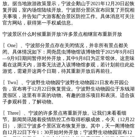
放。据当地旅游政策显示，宁波企鹅山于2021年12月20日起恢
复开园，室内场馆陆续开放。宁波部分景区宣布回复了开院相
关事项，并告知广大游客配合景区防控工作。具体消息可关注
官方网站，获得第一手权威信息。
宁波景区什么时候重新开放?许多景点相继宣布重新开放
〖One〗、宁波部分景点存在关闭情况，并非所有景点都关
闭。具体情况如下：周尧昆虫博物馆该博物馆于2025年9月8日
—9月9日期间暂停对外开放，其中9月8日为正常馆休。这意味
着在这两天内，游客无法进入该博物馆参观，若计划前往此处
游览，需避开这两个日期，待其重新开放后再前往。
〖Two〗、宁波野生动物园宁波野生动物园21日发布开园公
告，宣布将于12月22日恢复营业。宁波野生动物园位于东钱湖
度假区，这里有丰富的动物、有趣的游乐项目和表演。适合孩
子参观科普，了解动物。
〖Three〗、宁波的许多景点将重新开放。让我们来看看细
节。新闻简讯随着疫情防控工作取得积极成效，今天（12月22
日），浙江宁波多个景区宣布恢复开放。其中，天一阁博物馆
自12月22日下午1：30开始对外开放；宁波野生动物园宣布12