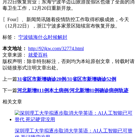
月22日恢复营业；东海宁波半边山旅游度假区也做了全面的消
毒卫生工作，12月20日重新开放。
〖Four〗、新闻简讯随着疫情防控工作取得积极成效，今天
（12月22日），浙江宁波多家景区陆续宣布恢复开放。
标签：
宁波镇海什么时候解封
本文地址：
http://92jkw.com/32774.html
文章来源：
就爱百科
版权声明：
除非特别标注，否则均为本站原创文章，转载时请
以链接形式注明文章出处。
上一篇
31省区市新增确诊28例/31省区市新增确诊52例
下一篇
河北新增811例本土病例/河北新增81例确诊病例轨迹
相关文章
深圳理工大学拟逐步取消大学英语：AI人工智能已可替