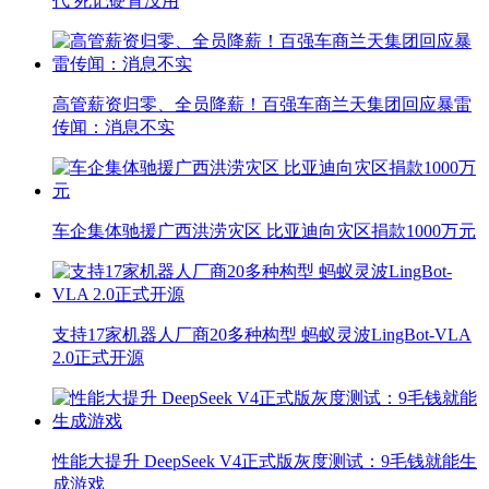
代 死记硬背没用
高管薪资归零、全员降薪！百强车商兰天集团回应暴雷
传闻：消息不实
车企集体驰援广西洪涝灾区 比亚迪向灾区捐款1000万元
支持17家机器人厂商20多种构型 蚂蚁灵波LingBot-VLA
2.0正式开源
性能大提升 DeepSeek V4正式版灰度测试：9毛钱就能生
成游戏