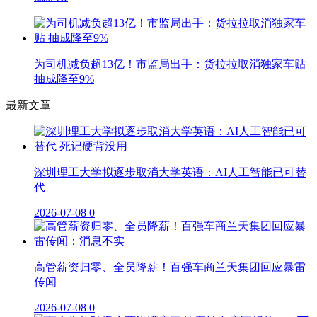
为司机减负超13亿！市监局出手：货拉拉取消独家车贴
抽成降至9%
最新文章
深圳理工大学拟逐步取消大学英语：AI人工智能已可替
代
2026-07-08
0
高管薪资归零、全员降薪！百强车商兰天集团回应暴雷
传闻
2026-07-08
0