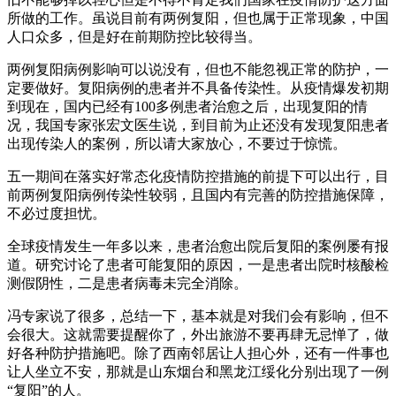
所做的工作。虽说目前有两例复阳，但也属于正常现象，中国
人口众多，但是好在前期防控比较得当。
两例复阳病例影响可以说没有，但也不能忽视正常的防护，一
定要做好。复阳病例的患者并不具备传染性。从疫情爆发初期
到现在，国内已经有100多例患者治愈之后，出现复阳的情
况，我国专家张宏文医生说，到目前为止还没有发现复阳患者
出现传染人的案例，所以请大家放心，不要过于惊慌。
五一期间在落实好常态化疫情防控措施的前提下可以出行，目
前两例复阳病例传染性较弱，且国内有完善的防控措施保障，
不必过度担忧。
全球疫情发生一年多以来，患者治愈出院后复阳的案例屡有报
道。研究讨论了患者可能复阳的原因，一是患者出院时核酸检
测假阴性，二是患者病毒未完全消除。
冯专家说了很多，总结一下，基本就是对我们会有影响，但不
会很大。这就需要提醒你了，外出旅游不要再肆无忌惮了，做
好各种防护措施吧。除了西南邻居让人担心外，还有一件事也
让人坐立不安，那就是山东烟台和黑龙江绥化分别出现了一例
“复阳”的人。