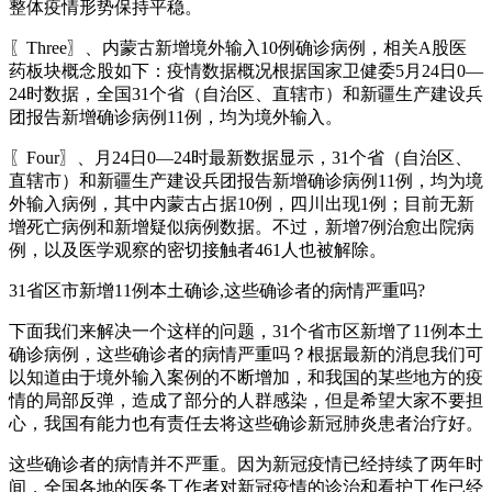
整体疫情形势保持平稳。
〖Three〗、内蒙古新增境外输入10例确诊病例，相关A股医
药板块概念股如下：疫情数据概况根据国家卫健委5月24日0—
24时数据，全国31个省（自治区、直辖市）和新疆生产建设兵
团报告新增确诊病例11例，均为境外输入。
〖Four〗、月24日0—24时最新数据显示，31个省（自治区、
直辖市）和新疆生产建设兵团报告新增确诊病例11例，均为境
外输入病例，其中内蒙古占据10例，四川出现1例；目前无新
增死亡病例和新增疑似病例数据。不过，新增7例治愈出院病
例，以及医学观察的密切接触者461人也被解除。
31省区市新增11例本土确诊,这些确诊者的病情严重吗?
下面我们来解决一个这样的问题，31个省市区新增了11例本土
确诊病例，这些确诊者的病情严重吗？根据最新的消息我们可
以知道由于境外输入案例的不断增加，和我国的某些地方的疫
情的局部反弹，造成了部分的人群感染，但是希望大家不要担
心，我国有能力也有责任去将这些确诊新冠肺炎患者治疗好。
这些确诊者的病情并不严重。因为新冠疫情已经持续了两年时
间，全国各地的医务工作者对新冠疫情的诊治和看护工作已经