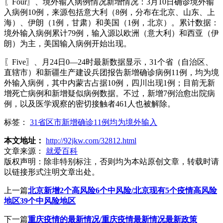
〖Four〗、境外输入病例情况新增情况：3月10日确诊境外输
入病例10例，来源包括意大利（8例，分布在北京、山东、上
海）、伊朗（1例，甘肃）和美国（1例，北京）。累计数据：
境外输入病例累计79例，输入源以欧洲（意大利）和西亚（伊
朗）为主，美国输入病例开始出现。
〖Five〗、月24日0—24时最新数据显示，31个省（自治区、
直辖市）和新疆生产建设兵团报告新增确诊病例11例，均为境
外输入病例，其中内蒙古占据10例，四川出现1例；目前无新
增死亡病例和新增疑似病例数据。不过，新增7例治愈出院病
例，以及医学观察的密切接触者461人也被解除。
标签：
31省区市新增确诊11例均为境外输入
本文地址：
http://92jkw.com/32812.html
文章来源：
就爱百科
版权声明：
除非特别标注，否则均为本站原创文章，转载时请
以链接形式注明文章出处。
上一篇
北京新增2个高风险6个中风险/北京现有5个疫情高风险
地区39个中风险地区
下一篇
重庆疫情的最新情况/重庆疫情最新情况最新政策