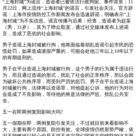
“上海封城”为谣言，造谣者已被依法行政拘留。事件背景：11
月22日，网上流传“上海封城”的谣言，引发社会关注。官方辟
谣：上海市疫情防控工作新闻发布会迅速辟谣，明确表示“上
海封城”为不实信息。谣言传播与后果：经查，造谣者为赵某
（男，31岁），其为了哗众取宠，通过社交媒体发布上述谣
言，造成了恶劣的社会影响。
男子造谣上海封城被行拘，他将面临着胡乱造谣引起市民的恐
慌处罚，如果造成请假严重的，可能会处他三年以上10年以下
的有期徒刑的。
男子在平台造谣上海封城被行拘，这个男子的行为属于违法行
为，而且通过造谣的形式，扰乱了社会的正常秩序，所以会因
为破坏公共秩序罪，而受到严厉的惩罚。男子在平台造谣上海
封城被行拘，法律将以造谣罪，对他提起公诉，他的行为对社
会造成了不良影响，等待他的将是法律的严惩。扰乱公共安
全。
五一在即两例复阳影响大吗?
五一假期在即，两例复阳引发关注，不过就目前来看影响不
大，主要有两个原因。防控有效。全球疫情仍然形势严峻，依
旧不能够掉以轻心但是不得不肯定我们国家在疫情防护这方面