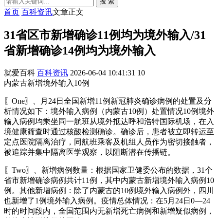
搜 索
首页
百科资讯
文章正文
31省区市新增确诊11例均为境外输入/31
省新增确诊14例均为境外输入
就爱百科
百科资讯
2026-06-04 10:41:31
10
内蒙古新增境外输入10例
〖One〗、月24日全国新增11例新冠肺炎确诊病例的处置及分
析情况如下：境外输入病例（内蒙古10例）处置情况10例境外
输入病例均乘坐同一航班从境外抵达呼和浩特国际机场，在入
境健康筛查时通过核酸检测确诊。确诊后，患者被立即转运至
定点医院隔离治疗，同航班乘客及机组人员作为密切接触者，
被追踪并集中隔离医学观察，以阻断潜在传播链。
〖Two〗、新增病例数量：根据国家卫健委公布的数据，31个
省市新增确诊病例共计11例，其中内蒙古新增境外输入病例10
例。其他新增病例：除了内蒙古的10例境外输入病例外，四川
也新增了1例境外输入病例。疫情总体情况：在5月24日0—24
时的时间段内，全国范围内无新增死亡病例和新增疑似病例，