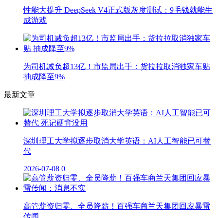
性能大提升 DeepSeek V4正式版灰度测试：9毛钱就能生
成游戏
为司机减负超13亿！市监局出手：货拉拉取消独家车贴
抽成降至9%
最新文章
深圳理工大学拟逐步取消大学英语：AI人工智能已可替
代
2026-07-08
0
高管薪资归零、全员降薪！百强车商兰天集团回应暴雷
传闻