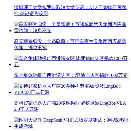
深圳理工大学拟逐步取消大学英语：AI人工智能已可替
代 死记硬背没用
高管薪资归零、全员降薪！百强车商兰天集团回应暴雷
传闻：消息不实
车企集体驰援广西洪涝灾区 比亚迪向灾区捐款1000万元
支持17家机器人厂商20多种构型 蚂蚁灵波LingBot-VLA
2.0正式开源