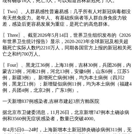
现有确诊16人，死亡5人，可以知道吉林新冠死了5人。
〖Two〗、人群易感性普遍易感：几乎所有人对新冠病毒都没
有天然免疫力。老年人、有基础疾病者等人群自身免疫力较
差，感染后更容易发展为重症，是死亡的高危群体。
〖Three〗、截至2026年5月14日，世界卫生组织发布的《2026
年世界卫生统计报告》显示，2020-2023年全球新冠及相关超
额死亡实际人数约2210万人，同期各国官方上报的新冠相关死
亡之和约700万人。
〖Four〗、黑龙江36例，上海31例，吉林30例，兵团26例，内
蒙古23例，河南21例，河北13例，安徽6例，山东6例，江苏5
例，新疆3例）。新增死亡病例3例，均为本土病例（四川2
例，黑龙江1例）；新增疑似病例11例，均为本土病例（福建4
例，兵团4例，北京2例，广东1例）。
一天新增837例感染者,吉林市建起3所方舱医院
据北京市卫健委消息，11月26日，北京新增747例本土确诊病
例和3560例无症状感染者，数量已突破4000。
年4月5日0—24时，上海新增本土新冠肺炎确诊病例311例，无