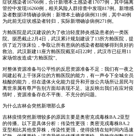
症状感染者16766例，合计新增本土感染者17077例，其中隔离
管控中发现16260例，相关风险人群排查中发现817例。新增感
染者数据详情确诊病例：新增本土确诊病例311例，其中40例
为此前无症状感染者转归，实际新增确诊病例271例。
方舱医院是武汉建设的为了收治轻度肺炎感染患者的一类医
院。据悉截止2月4日，武汉累计规划建设了13所方舱医院，提
供了近万张床位，争取让所有患病的感染者都能够得到良好的
救治。武汉新建11座方舱医院截至4日22时，武汉市已征用11
家场馆改造成“方舱医院”。
对整体资源准备与公平性的反思资源准备不足：我们有一夜之
间建起有上千张床位的方舱医院的能力，有一声令下全城全员
核酸的能力，但在遗体火化能力提升和开放公共场所让居民与
离世亲属有尊严告别方面却表现不足。这反映出我们在应对疫
情时，资源准备存在不平衡、不充分的问题。
为什么吉林会突然新增那么多
吉林疫情突然新增较多的原因主要是奥密克戎毒株BA.2亚型
的传播。以下是具体分析：传染性更强：奥密克戎毒株BA.2
亚型相比其他变异株，传染性更强，使得疫情在短时间内迅速