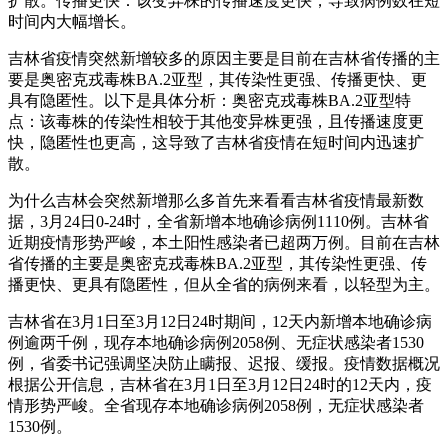
扩散。传播更快：该变异株的传播速度更快，导致病例数在短
时间内大幅增长。
吉林省疫情突然新增较多的原因主要是目前在吉林省传播的主
要是奥密克戎毒株BA.2亚型，其传染性更强、传播更快、更
具有隐匿性。以下是具体分析：奥密克戎毒株BA.2亚型特
点：该毒株的传染性相较于其他变异株更强，且传播速度更
快，隐匿性也更高，这导致了吉林省疫情在短时间内迅速扩
散。
为什么吉林会突然新增那么多首先来看看吉林省疫情最新数
据，3月24日0-24时，全省新增本地确诊病例1110例。吉林省
近期疫情形势严峻，本土阳性感染者已超两万例。目前在吉林
省传播的主要是奥密克戎毒株BA.2亚型，其传染性更强、传
播更快、更具有隐匿性，但从全省的病例来看，以轻型为主。
吉林省在3月1日至3月12日24时期间，12天内新增本地确诊病
例逾两千例，现存本地确诊病例2058例、无症状感染者1530
例，省委书记强调坚决防止瞒报、迟报、缓报。疫情数据概况
根据公开信息，吉林省在3月1日至3月12日24时的12天内，疫
情形势严峻。全省现存本地确诊病例2058例，无症状感染者
1530例。