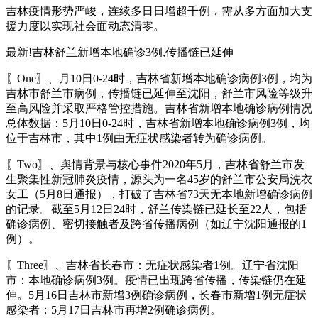
吉林疫情形势严峻，连续多日日增超千例，需从多方面加大支
援力度以实现社会面动态清零。
最新!吉林舒兰新增本地确诊3例,传播链已延伸
〖One〗、月10日0-24时，吉林省新增本地确诊病例3例，均为
吉林市舒兰市病例，传播链已延伸至沈阳，舒兰市风险等级升
至高风险并采取严格管控措施。吉林省新增本地确诊病例情况
总体数据：5月10日0-24时，吉林省新增本地确诊病例3例，均
位于吉林市，其中1例由无症状感染者转为确诊病例。
〖Two〗、舆情背景与核心事件2020年5月，吉林省舒兰市发
生聚集性新冠肺炎疫情，源头为一名45岁的舒兰市公安局洗衣
女工（5月8日通报），打破了吉林省73天无本地新增确诊病例
的记录。截至5月12日24时，舒兰传染链已延长至22人，包括
确诊病例、密切接触者及跨省传播病例（如辽宁沈阳通报的1
例）。
〖Three〗、吉林省长春市：无症状感染者1例。辽宁省沈阳
市：本地确诊病例3例。疫情已出现跨省传播，传染链仍在延
伸。5月16日吉林市新增3例确诊病例，长春市新增1例无症状
感染者；5月17日吉林市再增2例确诊病例。