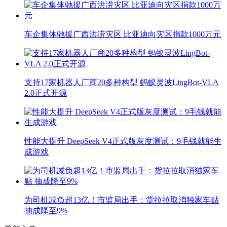
车企集体驰援广西洪涝灾区 比亚迪向灾区捐款1000万元
支持17家机器人厂商20多种构型 蚂蚁灵波LingBot-VLA
2.0正式开源
性能大提升 DeepSeek V4正式版灰度测试：9毛钱就能生
成游戏
为司机减负超13亿！市监局出手：货拉拉取消独家车贴
抽成降至9%