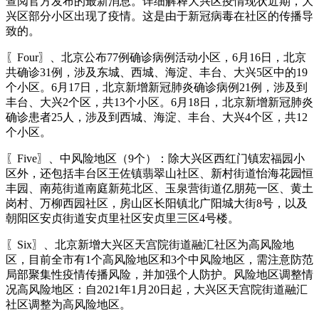
查阅官方发布的最新消息。详细解释大兴区疫情现状近期，大
兴区部分小区出现了疫情。这是由于新冠病毒在社区的传播导
致的。
〖Four〗、北京公布77例确诊病例活动小区，6月16日，北京
共确诊31例，涉及东城、西城、海淀、丰台、大兴5区中的19
个小区。6月17日，北京新增新冠肺炎确诊病例21例，涉及到
丰台、大兴2个区，共13个小区。6月18日，北京新增新冠肺炎
确诊患者25人，涉及到西城、海淀、丰台、大兴4个区，共12
个小区。
〖Five〗、中风险地区（9个）：除大兴区西红门镇宏福园小
区外，还包括丰台区王佐镇翡翠山社区、新村街道怡海花园恒
丰园、南苑街道南庭新苑北区、玉泉营街道亿朋苑一区、黄土
岗村、万柳西园社区，房山区长阳镇北广阳城大街8号，以及
朝阳区安贞街道安贞里社区安贞里三区4号楼。
〖Six〗、北京新增大兴区天宫院街道融汇社区为高风险地
区，目前全市有1个高风险地区和3个中风险地区，需注意防范
局部聚集性疫情传播风险，并加强个人防护。风险地区调整情
况高风险地区：自2021年1月20日起，大兴区天宫院街道融汇
社区调整为高风险地区。