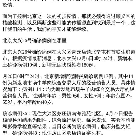
疫情。
而为了控制北京这一次的初步疫情，那就必须得通过顺义区的
核酸检测，以及隔断这些可能的传播源直到找到最后一个，这
样我们的生活，我们的平安才能够继续。
北京大兴26号确诊病例在哪里
北京大兴26号确诊病例在大兴区青云店镇北辛屯村首联生鲜超
市。根据疫情最新消息，北京大兴12月6日0时-24时，新增本
土确诊病例19例，新增无症状感染者180例。
月26日0时至24时，北京新增新冠肺炎确诊病例17例，其中14
例为新发地市场牛羊肉综合交易大厅的经营销售人员。具体情
况如下：病例1-14：均为新发地市场牛羊肉综合交易大厅的经
营销售人员。性别与年龄：男性9例，女性5例；年龄范围23-
55岁，平均年龄约40岁。
确诊病例36：现住大兴区亦庄镇南海雅苑北区。4月27日报告
核酸检测结果为阳性，综合流行病史、临床表现、实验室检测
和影像学检查等结果，当日诊断为确诊病例，临床分型为轻
型。确诊病例48：现住房山区窦店镇瓦窑头村。