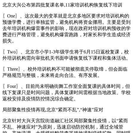
北京大兴公布第四批复课名单,11家培训机构恢复线下培训
〖One〗、这次最大的变革就是北京多地区要求对培训机构的
预缴学费，进行单独监管，避免机构将资金挪用。主要是受到
去年培训机构爆雷事件的影响，现在政府对培训机构预收的学
费进行严格管理，避免机构爆雷跑路，对家长和学生造成经济
损失。
〖Two〗、北京市小学1-3年级学生将于6月15日返校复课，校
外培训机构需向审批机关书面申请恢复线下课程和集体活动。
〖Three〗、校外培训机构不可能被彻底关停取缔，但会面临
严格规范与整顿，未来将走向合法、有序发展。
〖Four〗、目前尚未明确街舞工作室全面复课的具体时间，但
线下复课只是时间问题，具体复课时间需根据当地政策、学校
返校安排及疫情防控情况综合确定。
局部聚集性疫情再现,北京“紧而不乱”,“神速”应对
北京针对大兴天宫院街道融汇社区局部聚集性疫情，以“紧而
不乱、神速应对”为原则，迅速启动防控机制，通过全域管