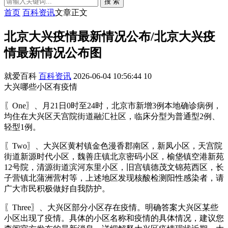
搜 索
首页
百科资讯
文章正文
北京大兴疫情最新情况公布/北京大兴疫
情最新情况公布图
就爱百科
百科资讯
2026-06-04 10:56:44
10
大兴哪些小区有疫情
〖One〗、月21日0时至24时，北京市新增3例本地确诊病例，
均住在大兴区天宫院街道融汇社区，临床分型为普通型2例、
轻型1例。
〖Two〗、大兴区黄村镇金色漫香郡南区，新凤小区，天宫院
街道新源时代小区，魏善庄镇北京密码小区，榆垡镇空港新苑
12号院，清源街道滨河东里小区，旧宫镇德茂文锦苑西区，长
子营镇北蒲洲营村等，上述地区发现核酸检测阳性感染者，请
广大市民积极做好自我防护。
〖Three〗、大兴区部分小区存在疫情。明确答案大兴区某些
小区出现了疫情。具体的小区名称和疫情的具体情况，建议您