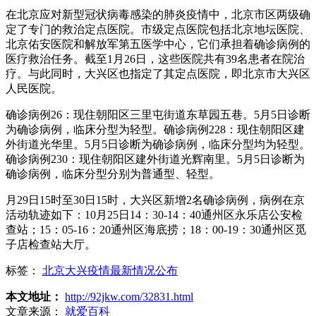
在北京应对新型冠状病毒感染的肺炎疫情中，北京市区两级确
定了专门的救治定点医院。市级定点医院包括北京地坛医院、
北京佑安医院和解放军第五医学中心，它们承担着确诊病例的
医疗救治任务。截至1月26日，这些医院共有39名患者在院治
疗。与此同时，大兴区也指定了其定点医院，即北京市大兴区
人民医院。
确诊病例26：现住朝阳区三里屯街道东草园五巷。5月5日诊断
为确诊病例，临床分型为轻型。确诊病例228：现住朝阳区建
外街道光华里。5月5日诊断为确诊病例，临床分型均为轻型。
确诊病例230：现住朝阳区建外街道光辉南里。5月5日诊断为
确诊病例，临床分型分别为普通型、轻型。
月29日15时至30日15时，大兴区新增2名确诊病例，病例在京
活动轨迹如下：10月25日14：30-14：40通州区永乐店公安检
查站；15：05-16：20通州区海底捞；18：00-19：30通州区觅
子店检查站大厅。
标签：
北京大兴疫情最新情况公布
本文地址：
http://92jkw.com/32831.html
文章来源：
就爱百科