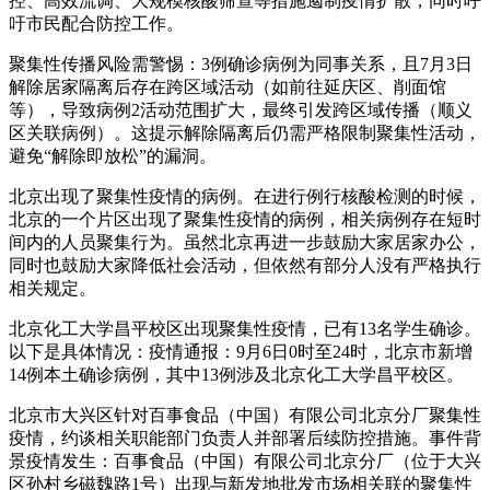
控、高效流调、大规模核酸筛查等措施遏制疫情扩散，同时呼
吁市民配合防控工作。
聚集性传播风险需警惕：3例确诊病例为同事关系，且7月3日
解除居家隔离后存在跨区域活动（如前往延庆区、削面馆
等），导致病例2活动范围扩大，最终引发跨区域传播（顺义
区关联病例）。这提示解除隔离后仍需严格限制聚集性活动，
避免“解除即放松”的漏洞。
北京出现了聚集性疫情的病例。在进行例行核酸检测的时候，
北京的一个片区出现了聚集性疫情的病例，相关病例存在短时
间内的人员聚集行为。虽然北京再进一步鼓励大家居家办公，
同时也鼓励大家降低社会活动，但依然有部分人没有严格执行
相关规定。
北京化工大学昌平校区出现聚集性疫情，已有13名学生确诊。
以下是具体情况：疫情通报：9月6日0时至24时，北京市新增
14例本土确诊病例，其中13例涉及北京化工大学昌平校区。
北京市大兴区针对百事食品（中国）有限公司北京分厂聚集性
疫情，约谈相关职能部门负责人并部署后续防控措施。事件背
景疫情发生：百事食品（中国）有限公司北京分厂（位于大兴
区孙村乡磁魏路1号）出现与新发地批发市场相关联的聚集性