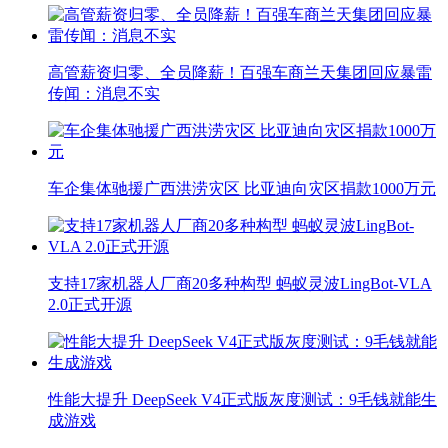
高管薪资归零、全员降薪！百强车商兰天集团回应暴雷
传闻：消息不实
车企集体驰援广西洪涝灾区 比亚迪向灾区捐款1000万元
支持17家机器人厂商20多种构型 蚂蚁灵波LingBot-VLA
2.0正式开源
性能大提升 DeepSeek V4正式版灰度测试：9毛钱就能生
成游戏