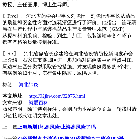
教授、主任医师、博士生导师。
〖Five〗、河北省药学会理事长刘骁悍：刘骁悍理事长从药品
的质量和安全性方面对连花清瘟进行了评价。他指出，连花清
瘟在生产过程中严格遵循药品生产质量管理规范（GMP），
从原材料的采购、检验，到生产加工、包装运输等各个环节，
都有严格的质量控制标准。
〖Six〗、河北省副省长徐建培在河北省疫情防控新闻发布会
上介绍，石家庄市藁城区进一步加强对病例集中的重点村庄、
周边村庄区分类型采取管控措施。对发现病例最多的3个村、
有病例的12个村，实行集中隔离，应隔尽隔。
标签：
河北肺炎
本文地址：
http://92jkw.com/32875.html
文章来源：
就爱百科
版权声明：
除非特别标注，否则均为本站原创文章，转载时请
以链接形式注明文章出处。
上一篇
上海新增1地高风险/上海高风险了吗
下一篇
31省新增本土确诊107例/31省新增本土确诊107例i