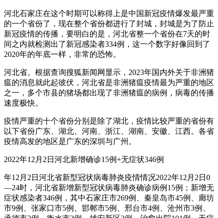
河北石家庄在这个时期可以称得上是中国新冠疫情爆发最严重
的一个省份了，现在整个省份都进行了封城，封城是为了防止
新冠疫情的传播，要明白的是，河北省整一个省份在7天的时
间之内就检测出了新冠感染者334例，这一个数字好像回到了
2020年的年底一样，非常的恐怖。
河北省。根据查询搜狐新闻网显示，2023年国内外关于非洲猪
瘟的消息就此起彼伏，河北省是非洲猪瘟疫情最为严重的地区
之一，多个市县的猪场都出现了非洲猪瘟的病例，病毒的传播
速度极快。
疫情严重的十个省份分别是除了湖北，疫情比较严重的省份有
以下省份广东、湖北、河南、浙江、湖南、安徽、江西。各省
疫情高发的地区是广东的深圳与广州。
2022年12月2日河北新增确诊15例+无症状346例
年12月2日河北省新型冠状病毒肺炎疫情情况2022年12月2日0
—24时，河北省新增新型冠状病毒肺炎确诊病例15例；新增无
症状感染者346例，其中石家庄市269例、秦皇岛市45例、廊坊
市9例、张家口市5例、邯郸市5例、邢台市4例、沧州市3例、