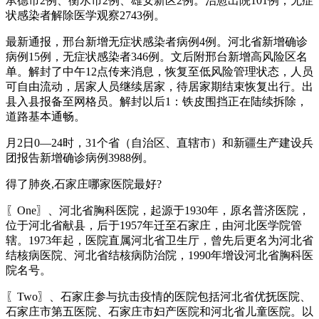
承德市2例、衡水市2例、雄安新区2例。治愈出院101例，无症
状感染者解除医学观察2743例。
最新通报，邢台新增无症状感染者病例4例。河北省新增确诊
病例15例，无症状感染者346例。文后附邢台新增高风险区名
单。解封了中午12点传来消息，恢复至低风险管理状态，人员
可自由流动，居家人员继续居家，待居家期结束恢复出行。出
县入县报备至网格员。解封以后1：铁皮围挡正在陆续拆除，
道路基本通畅。
月2日0—24时，31个省（自治区、直辖市）和新疆生产建设兵
团报告新增确诊病例3988例。
得了肺炎,石家庄哪家医院最好?
〖One〗、河北省胸科医院，起源于1930年，原名普济医院，
位于河北省献县，后于1957年迁至石家庄，由河北医学院管
辖。1973年起，医院直属河北省卫生厅，曾先后更名为河北省
结核病医院、河北省结核病防治院，1990年增设河北省胸科医
院名号。
〖Two〗、石家庄参与抗击疫情的医院包括河北省优抚医院、
石家庄市第五医院、石家庄市妇产医院和河北省儿童医院。以