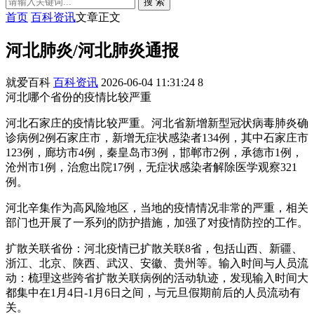
搜 索
首页
百科资讯
文章正文
河北肺炎/河北肺炎通报
就爱百科
百科资讯
2026-06-04 11:31:24
8
河北哪个省份的疫情比较严重
河北石家庄的疫情比较严重。河北省新增新型冠状病毒肺炎确
诊病例2例石家庄市，新增无症状感染者134例，其中石家庄市
123例，廊坊市4例，秦皇岛市3例，邯郸市2例，承德市1例，
沧州市1例，治愈出院17例，无症状感染者解除医学观察321
例。
河北辛集作为高风险地区，当地的疫情情况非常的严重，相关
部门也开展了一系列的防护措施，加强了对疫情防控的工作。
扩散关联省份：河北疫情已扩散关联8省，包括山西、新疆、
浙江、北京、陕西、武汉、安徽、贵州等。输入时间与人员流
动：梳理这些跨省扩散关联病例的活动轨迹，发现输入时间大
都集中在1月4日-1月6日之间，与元旦假期前后的人员流动有
关。