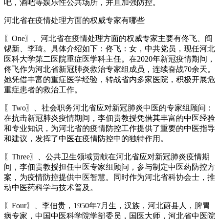
吧，酒吧等娱乐性公共场所，并且加强防控。
河北省在疫情处理方面的权威专家有哪些
〖One〗、河北省在疫情处理方面的权威专家主要有佟飞、阎
锡新、李琦。具体介绍如下：佟飞：女，中共党员，现任河北
医科大学第二医院重症医学科主任。在2020年新冠疫情期间，
佟飞作为河北省新冠肺炎救治专家组成员，连续奋战70余天。
她凭借丰富的重症医学经验，转战省内多家医院，积极开展危
重症患者的救治工作。
〖Two〗、社会职务河北省应对新冠肺炎中医的专家组顾问：
在抗击新冠肺炎疫情期间，李佃贵教授凭借其丰富的中医经验
和专业知识，为河北省的疫情防控工作提供了重要的中医指导
和建议，发挥了中医在疫情防控中的独特作用。
〖Three〗、公共卫生领域贡献在河北省应对新冠肺炎疫情期
间，李佃贵教授担任中医专家组顾问，参与制定中医药防控方
案，为疫情防控提供中医智慧。同时作为河北省科协会士，推
动中医药科学与技术普及。
〖Four〗、李佃贵，1950年7月生，汉族，河北蔚县人，脾胃
病专家，中国中医科学院学部委员，国医大师，河北省中医院