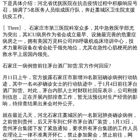
下是具体介绍：河北省优抚医院在抗击疫情过程中积极响应号
召，抽调了5名医务人员组成医疗队，奔赴藁城区卫生院支援
抗疫工作。
〖Three〗、石家庄市第三医院科室众多，其中急救医学部尤
为突出，其ICU病房作为省会成立最早、设施最完善的危重症
病房之一，拥有美国万灵科公司PB呼吸机临床培训中心，技
术力量和设备在省会处于领先地位，尤其在急性心肌梗死的抢
救水平上居国内领先。
石家庄一病例曾前往茅台酒厂卸货,官方作何回应?
月11日上午，官方披露石家庄市新增39名新冠确诊病例行动轨
迹，其中一名46岁确诊女士的行动轨迹中，于1月4日前往茅台
酒厂卸货。对此，茅台内部人士对财联社回应表示，公司刚接
到信息，正在开展内部排查工作，暂无法预估对生产经营的影
响，待排查结果出来会对外公开。
就在最近几天，河北石家庄藁城区的一名新冠肺炎确诊病例，
之前曾到贵州，后又开车到仁怀市茅台酒厂装货，1月13日，
贵州茅台集团下发了紧急通知，要求所有茅台集团的工作人员
在理论上一律不准离开怀仁，禁止参加聚会，禁止前往，网