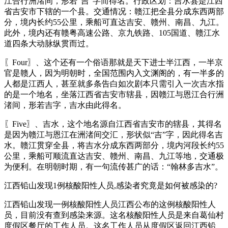
江合行洲渚间，形若“吉”字而得名。行政区划：吉水县是江西
省吉安市下辖的一个县。交通情况：赣江把全县分成东西两部
分，境内长约55公里，乘船可直达吉安、赣州、南昌、九江。
此外，境内还有赣粤高速公路、京九铁路、105国道、赣江水
道四条大动脉纵贯而过。
〖Four〗、这个还有一个俗语那就是天下进士半江西，一半京
官是赣人，因为明朝时，全国范围内入文渊阁的，有一半多的
人都是江西人，甚至就多条告白如次剧本只需引入一次吉水指
的是一个地名，坐落江西省吉安市辖县，因赣江与恩江合行洲
渚间，形若吉字，吉水由此得名。
〖Five〗、吉水，这个地名源自江西省吉安市的辖县，其得名
是因为赣江与恩江在洲渚间交汇，形状似“吉”字，因此得名吉
水。赣江贯穿全县，将吉水分成东西两部分，境内河段长约55
公里，乘船可顺流直达吉安、赣州、南昌、九江等地，交通极
为便利。在明朝时期，有一句流传甚广的话：“翰林多吉水”。
江西铅山发现1例核酸阳性人员,感染者究竟是如何被感染的?
江西铅山发现一例核酸阳性人员江西公布的这例核酸阳性人
员，目前没有查到感染来源。这名核酸阳性人员是来自葛仙村
度假区餐厅的工作人员。这名工作人员从度假区返回江西铅