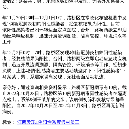
染者2：赵某某，男，系跨区域协查中发现，为省外来路桥人
员。
年11月30日23时—12月1日1时，路桥区在常态化核酸检测中发
现1例新冠肺炎初筛阳性感染者，经复核结果为阳性。目前，
该阳性感染者已闭环转运至定点医院，台州、路桥两级立即启
动应急响应机制，迅速开展流调溯源、隔离管控、环境消杀等
工作。
年12月2日0时—7时，路桥区发现4例新冠肺炎初筛阳性感染
者，经复核结果为阳性。台州、路桥两级立即启动应急响应机
制，迅速开展流调溯源、隔离管控、环境消杀等工作。经初步
流调，上述4例阳性感染者主要活动轨迹如下：阳性感染者1：
马某某，男，系居家隔离发现，无社会面活动轨迹。
亲你好，通过查询相关资料显示，路桥区新冠病毒有10例。截
止2022年10月28日，路桥区第10例新冠病毒阳性感染者在隔离
点检出，系第9例王某某的父亲，该病例初筛和复核结果都呈
阳性。自2022年10月29日至2022年11月8日，路桥区再无新增
病例。
标签：
江西发现1例阳性系度假村员工