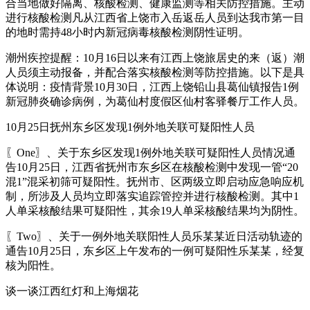
合当地做好隔离、核酸检测、健康监测等相关防控措施。主动
进行核酸检测凡从江西省上饶市入岳返岳人员到达我市第一目
的地时需持48小时内新冠病毒核酸检测阴性证明。
潮州疾控提醒：10月16日以来有江西上饶旅居史的来（返）潮
人员须主动报备，并配合落实核酸检测等防控措施。以下是具
体说明：疫情背景10月30日，江西上饶铅山县葛仙镇报告1例
新冠肺炎确诊病例，为葛仙村度假区仙村客驿餐厅工作人员。
10月25日抚州东乡区发现1例外地关联可疑阳性人员
〖One〗、关于东乡区发现1例外地关联可疑阳性人员情况通
告10月25日，江西省抚州市东乡区在核酸检测中发现一管“20
混1”混采初筛可疑阳性。抚州市、区两级立即启动应急响应机
制，所涉及人员均立即落实追踪管控并进行核酸检测。其中1
人单采核酸结果可疑阳性，其余19人单采核酸结果均为阴性。
〖Two〗、关于一例外地关联阳性人员乐某某近日活动轨迹的
通告10月25日，东乡区上午发布的一例可疑阳性乐某某，经复
核为阳性。
谈一谈江西红灯和上海烟花