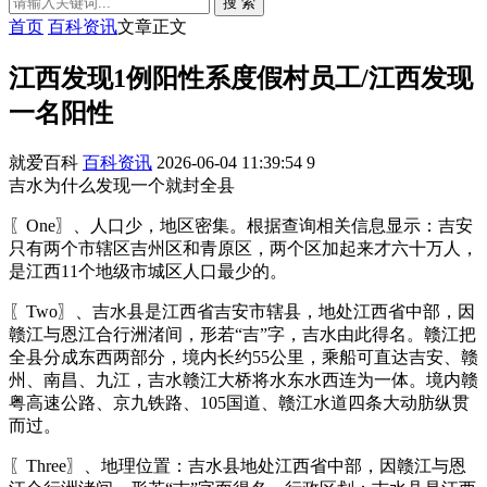
搜 索
首页
百科资讯
文章正文
江西发现1例阳性系度假村员工/江西发现
一名阳性
就爱百科
百科资讯
2026-06-04 11:39:54
9
吉水为什么发现一个就封全县
〖One〗、人口少，地区密集。根据查询相关信息显示：吉安
只有两个市辖区吉州区和青原区，两个区加起来才六十万人，
是江西11个地级市城区人口最少的。
〖Two〗、吉水县是江西省吉安市辖县，地处江西省中部，因
赣江与恩江合行洲渚间，形若“吉”字，吉水由此得名。赣江把
全县分成东西两部分，境内长约55公里，乘船可直达吉安、赣
州、南昌、九江，吉水赣江大桥将水东水西连为一体。境内赣
粤高速公路、京九铁路、105国道、赣江水道四条大动肪纵贯
而过。
〖Three〗、地理位置：吉水县地处江西省中部，因赣江与恩