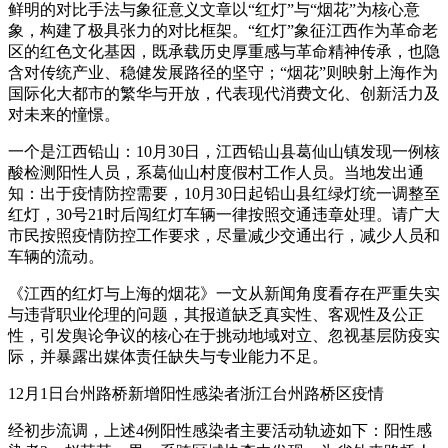
鲜明的对比手法与象征意义文章以“红灯”与“烟花”为核心意
象，构建了极具张力的对比框架。“红灯”象征江西作为革命老
区的红色文化基因，既承载历史厚重感与革命精神传承，也隐
含对传统产业、稳健发展路径的坚守；“烟花”则映射上海作为
国际化大都市的繁华与开放，代表现代消费文化、创新活力及
对未来的憧憬。
一个是江西铅山：10月30日，江西铅山县葛仙山镇发现一例核
酸检测阳性人员，系葛仙山村度假村工作人员。当地发出通
知：出于疫情防控需要，10月30日起铅山县红绿灯统一调整至
红灯，30号21时后闯红灯车辆一律按照交通违章处理。请广大
市民按照疫情防控工作要求，尽量减少交通出行，减少人员和
车辆的流动。
《江西的红灯与上海的烟花》一文从新闻角度看存在严重失实
与违背职业伦理的问题，其报道缺乏真实性、客观性及公正
性，引发舆论争议的核心在于挑动地域对立、忽视基层防疫实
际，并暴露出媒体责任缺失与专业能力不足。
12月1日台州路桥新增阳性感染者浙江台州路桥区疫情
经初步流调，上述4例阳性感染者主要活动轨迹如下：阳性感