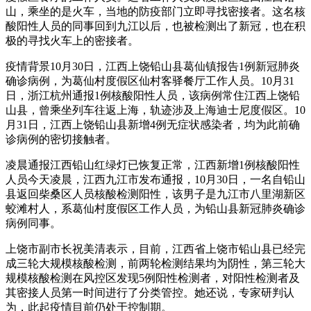
山，乘坐的是火车，当地的防疫部门立即寻找密接者。这名核
酸阳性人员的同事回到九江以后，也被检测出了新冠，也在积
极的寻找火车上的密接者。
疫情背景10月30日，江西上饶铅山县葛仙镇报告1例新冠肺炎
确诊病例，为葛仙村度假区仙村客驿餐厅工作人员。10月31
日，浙江杭州通报1例核酸阳性人员，该病例常住江西上饶铅
山县，曾乘坐列车往返上海，轨迹涉及上海迪士尼度假区。10
月31日，江西上饶铅山县新增4例无症状感染者，均为此前确
诊病例的密切接触者。
凌晨通报江西铅山红绿灯已恢复正常，江西新增1例核酸阳性
人员今天凌晨，江西九江市发布通报，10月30日，一名自铅山
县返回柴桑区人员核酸检测阳性，该男子是九江市八里湖新区
蛟滩村人，系葛仙村度假区工作人员，为铅山县新冠肺炎确诊
病例同事。
上饶市副市长祝美清表示，目前，江西省上饶市铅山县已经完
成三轮大规模核酸检测，前两轮检测结果均为阴性，第三轮大
规模核酸检测在风控区发现5例阳性检测者，对阳性检测者及
其密接人员第一时间进行了分类管控。她还说，专家研判认
为，此起疫情目前仍处于控制期。