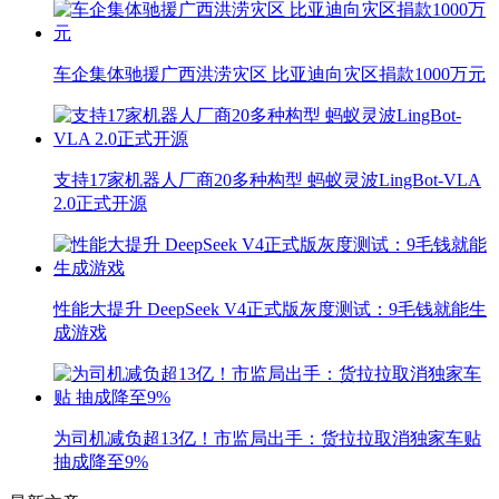
车企集体驰援广西洪涝灾区 比亚迪向灾区捐款1000万元
支持17家机器人厂商20多种构型 蚂蚁灵波LingBot-VLA
2.0正式开源
性能大提升 DeepSeek V4正式版灰度测试：9毛钱就能生
成游戏
为司机减负超13亿！市监局出手：货拉拉取消独家车贴
抽成降至9%