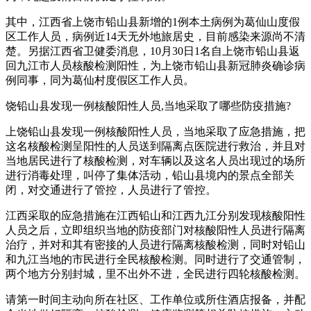
其中，江西省上饶市铅山县新增的1例本土病例为葛仙山度假
区工作人员，病例近14天无外地旅居史，目前感染来源尚不清
楚。另据江西省卫健委消息，10月30日1名自上饶市铅山县返
回九江市人员核酸检测阳性，为上饶市铅山县新冠肺炎确诊病
例同事，同为葛仙村度假区工作人员。
饶铅山县发现一例核酸阳性人员,当地采取了哪些防疫措施?
上饶铅山县发现一例核酸阳性人员，当地采取了应急措施，把
这名核酸检测呈阳性的人员送到隔离点医院进行救治，并且对
当地居民进行了核酸检测，对车辆以及这名人员出现过的场所
进行消毒处理，叫停了集体活动，铅山县境内的景点全部关
闭，对交通进行了管控，人员进行了管控。
江西采取的应急措施在江西铅山和江西九江分别发现核酸阳性
人员之后，立即组织当地的防疫部门对核酸阳性人员进行隔离
治疗，并对和其有密接的人员进行隔离核酸检测，同时对铅山
和九江当地的市民进行全民核酸检测。同时进行了交通管制，
两个地方分别封城，里不出外不进，全民进行四轮核酸检测。
请第一时间主动向所在社区、工作单位或所住酒店报备，并配