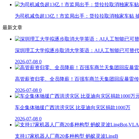
为司机减负超13亿！市监局出手：货拉拉取消独家车贴 抽
最新文章
深圳理工大学拟逐步取消大学英语：AI人工智能已可替
2026-07-08
0
高管薪资归零、全员降薪！百强车商兰天集团回应暴雷传
2026-07-08
0
车企集体驰援广西洪涝灾区 比亚迪向灾区捐款1000万
2026-07-08
0
支持17家机器人厂商20多种构型 蚂蚁灵波LingB