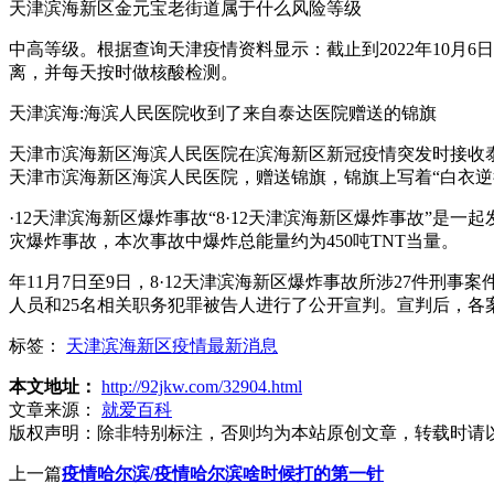
天津滨海新区金元宝老街道属于什么风险等级
中高等级。根据查询天津疫情资料显示：截止到2022年10月
离，并每天按时做核酸检测。
天津滨海:海滨人民医院收到了来自泰达医院赠送的锦旗
天津市滨海新区海滨人民医院在滨海新区新冠疫情突发时接收泰
天津市滨海新区海滨人民医院，赠送锦旗，锦旗上写着“白衣
·12天津滨海新区爆炸事故“8·12天津滨海新区爆炸事故”是一
灾爆炸事故，本次事故中爆炸总能量约为450吨TNT当量。
年11月7日至9日，8·12天津滨海新区爆炸事故所涉27件
人员和25名相关职务犯罪被告人进行了公开宣判。宣判后，各
标签：
天津滨海新区疫情最新消息
本文地址：
http://92jkw.com/32904.html
文章来源：
就爱百科
版权声明：
除非特别标注，否则均为本站原创文章，转载时请
上一篇
疫情哈尔滨/疫情哈尔滨啥时候打的第一针