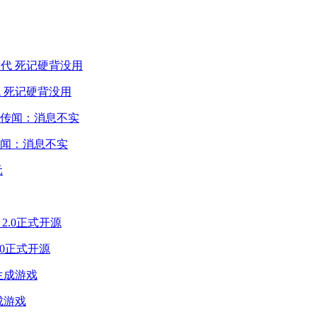
 死记硬背没用
闻：消息不实
2.0正式开源
成游戏