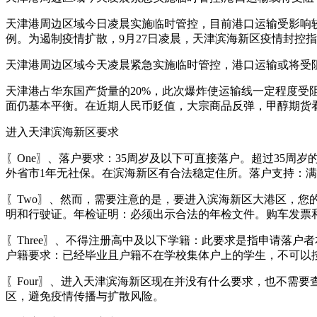
天津港周边区域今日凌晨实施临时管控，目前港口运输受影响较小
例。为遏制疫情扩散，9月27日凌晨，天津滨海新区疫情封控
天津港周边区域今天凌晨紧急实施临时管控，港口运输或将受
天津港占华东国产货量的20%，此次爆炸使运输线一定程度受
面仍基本平衡。在近期人民币贬值，大宗商品反弹，甲醇期货
进入天津滨海新区要求
〖One〗、落户要求：35周岁及以下可直接落户。超过35
外省市1年无社保。在滨海新区有合法稳定住所。落户支持：
〖Two〗、然而，需要注意的是，要进入滨海新区大港区，
明和行驶证。年检证明：必须出示合法的年检文件。购车发票
〖Three〗、不得注册高中及以下学籍：此要求是指申请落
户籍要求：已经毕业且户籍不在学校集体户上的学生，不可以
〖Four〗、进入天津滨海新区现在并没有什么要求，也不需
区，避免疫情传播与扩散风险。