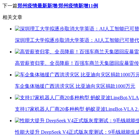
下一篇
郑州疫情最新新增/郑州疫情新增11例
相关文章
深圳理工大学拟逐步取消大学英语：AI人工智能已可替代
高管薪资归零、全员降薪！百强车商兰天集团回应暴雷传
车企集体驰援广西洪涝灾区 比亚迪向灾区捐款1000万元
支持17家机器人厂商20多种构型 蚂蚁灵波LingBot-VLA 
性能大提升 DeepSeek V4正式版灰度测试：9毛钱就能生