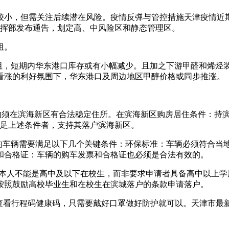
，但需关注后续潜在风险。疫情反弹与管控措施天津疫情近期反弹
指挥部发布通告，划定高、中风险区和静态管理区。
阻。
阻，短期内华东港口库存或有小幅减少。且加之下游甲醛和烯烃
看涨的利好氛围下，华东港口及周边地区甲醇价格或同步推涨。
周岁的须在滨海新区有合法稳定住所。在滨海新区购房居住条件：持
满足上述条件者，支持其落户滨海新区。
您的车辆需要满足以下几个关键条件：环保标准：车辆必须符合当
和合格证：车辆的购车发票和合格证也必须是合法有效的。
户者本人不能是高中及以下在校生，而非要求申请者具备高中以上
按照鼓励高校毕业生和在校生在滨城落户的条款申请落户。
要查看行程码健康码，只需要戴好口罩做好防护就可以。天津市