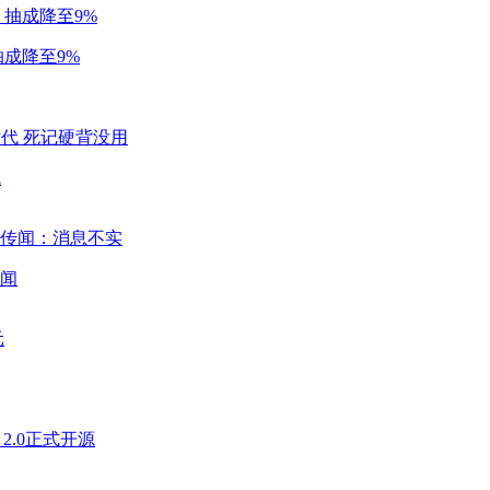
成降至9%
代
闻