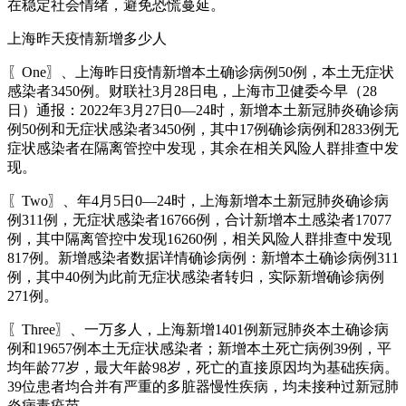
在稳定社会情绪，避免恐慌蔓延。
上海昨天疫情新增多少人
〖One〗、上海昨日疫情新增本土确诊病例50例，本土无症状
感染者3450例。财联社3月28日电，上海市卫健委今早（28
日）通报：2022年3月27日0—24时，新增本土新冠肺炎确诊病
例50例和无症状感染者3450例，其中17例确诊病例和2833例无
症状感染者在隔离管控中发现，其余在相关风险人群排查中发
现。
〖Two〗、年4月5日0—24时，上海新增本土新冠肺炎确诊病
例311例，无症状感染者16766例，合计新增本土感染者17077
例，其中隔离管控中发现16260例，相关风险人群排查中发现
817例。新增感染者数据详情确诊病例：新增本土确诊病例311
例，其中40例为此前无症状感染者转归，实际新增确诊病例
271例。
〖Three〗、一万多人，上海新增1401例新冠肺炎本土确诊病
例和19657例本土无症状感染者；新增本土死亡病例39例，平
均年龄77岁，最大年龄98岁，死亡的直接原因均为基础疾病。
39位患者均合并有严重的多脏器慢性疾病，均未接种过新冠肺
炎病毒疫苗。