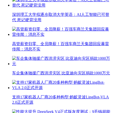
深圳理工大学拟逐步取消大学英语：AI人工智能已可替
代 死记硬背没用
高管薪资归零、全员降薪！百强车商兰天集团回应暴雷
传闻：消息不实
车企集体驰援广西洪涝灾区 比亚迪向灾区捐款1000万元
支持17家机器人厂商20多种构型 蚂蚁灵波LingBot-VLA
2.0正式开源