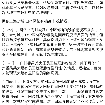
欠缺及人员结构老化等。这些问题需通过系统性改革解决，如
优化基层人员配置、加强应急培训、完善监督机制等，以提升
超大城市在危机中的治理韧性。
网传上海封城,13个区都有确诊,什么情况?
〖One〗、网传上海封城及13个区都有确诊的情况不属实，上
海并未封城，13个区有确诊病例是国庆后疫情反弹的结果，但
目前防控形势整体可控。具体说明如下：上海封城为谣言：互
联网上流传的“上海封城”消息并不属实。这一谣言可通过简单
验证购票网站上的上海车票信息来破除，若封城则车票购买服
务会受限或停止，但实际情况并非如此。
〖Two〗、广州番禺某大厦员工新冠肺炎情况：关于网传“广
州番禺某大厦有员工新冠肺炎呈阳性”的情况，经核查，目前
未发现该大厦有呈阳性的确诊病例。
〖Three〗、上海发布明确回应网传封城消息不属实，没有封
城安排。网传内容与官方回应近日网络上流传“今晚上海封城”
的消息，引发市民广泛关注和担忧。对此，上海发布通过官方
渠道明确回应：网传封城消息不属实，上海市政府没有发布任
何关于封城的安排或通知。这一回应直接否定了不实传言，旨