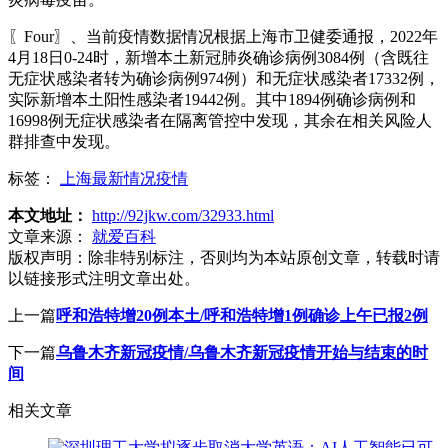
〖Four〗、当前疫情数据情况根据上海市卫健委通报，2022年
4月18日0-24时，新增本土新冠肺炎确诊病例3084例（含既往
无症状感染者转为确诊病例974例）和无症状感染者17332例，
实际新增本土阳性感染者19442例。其中1894例确诊病例和
16998例无症状感染者在隔离管控中发现，其余在相关风险人
群排查中发现。
标签：
上海最新情况疫情
本文地址：
http://92jkw.com/32933.html
文章来源：
就爱百科
版权声明：
除非特别标注，否则均为本站原创文章，转载时请
以链接形式注明文章出处。
上一篇
呼和浩特增20例本土/呼和浩特增1例确诊上午已报2例
下一篇
乌鲁木齐新冠疫情/乌鲁木齐新冠疫情开始与结束的时
间
相关文章