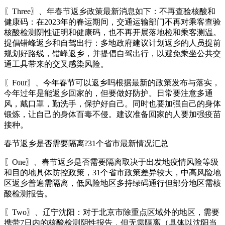
〖Three〗、年春节返乡政策最新消息如下：不再查验核酸和
健康码：在2023年的春运期间，交通运输部门不再对乘客查验
核酸检测阴性证明和健康码，也不再开展落地检和乘客测温。
提倡错峰返乡和自驾出行：多地政府建议计划返乡的人员提前
规划好路线，错峰返乡，并提倡自驾出行，以避免乘坐公共交
通工具带来的交叉感染风险。
〖Four〗、今年春节可以返乡吗根据最新的政策发布与落实，
今年过年是能返乡回家的，但要做好防护。日常要注意多通
风，戴口罩，勤洗手，保护好自己。同时也要加强自己的身体
锻炼，让自己的身体百毒不侵。建议准备回家的人要加强疫苗
接种。
春节返乡是否需要隔离?31个省市最新情况汇总
〖One〗、春节返乡是否需要隔离取决于出发地疫情风险等级
和目的地具体防控政策，31个省市政策差异较大，中高风险地
区返乡普遍需隔离，低风险地区多持绿码通行但部分地区需核
酸检测报告。
〖Two〗、辽宁沈阳：对于北京市除重点区域外的地区，需要
携带7日内的核酸检测阴性报告，但无需隔离（具体以沈阳当