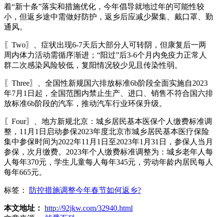
着“新十条”落实和措施优化，今年倡导就地过年的可能性较
小，但返乡途中需做好防护，返乡后应减少聚集、戴口罩、勤
通风。
〖Two〗、症状出现6-7天后大部分人可转阴，但康复后一两
周内体力活动需循序渐进；“阳过”后3-6个月内免疫力正常人
群二次感染风险较低，复阳情况较少见且传染性弱。
〖Three〗、全国性新规国六排放标准6b阶段全面实施自2023
年7月1日起，全国范围内禁止生产、进口、销售不符合国六排
放标准6b阶段的汽车，推动汽车行业环保升级。
〖Four〗、地方新规北京：城乡居民基本医保个人缴费标准调
整，11月1日启动参保2023年度北京市城乡居民基本医疗保险
集中参保时间为2022年11月1日至2023年1月31日，参保人当月
参保，次月缴费。2023年个人缴费标准调整为：城乡老年人每
人每年370元，学生儿童每人每年345元，劳动年龄内居民每人
每年665元。
标签：
防控措施调整今年春节如何返乡?
本文地址：
http://92jkw.com/32940.html