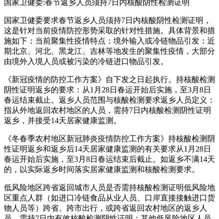
国家卫健委:春节返乡人员须持7日内核酸阴性检测证明
国家卫健委要求春节返乡人员须持7日内核酸阴性检测证明，
这是针对当前疫情防控形势采取的针对性措施。具体背景和措
施如下：当前聚集性疫情特点：境外输入或冷链物品引发：近
期北京、河北、黑龙江、吉林等地发生的聚集性疫情，大部分
由境外入境人员或被污染的冷链进口物品引发。
《新冠疫情的防控工作方案》自下发之日起执行。持核酸检测
阴性证明返乡的要求：从1月28日春运开始后实施，至3月8日
春运结束截止。返乡人员范围与核酸检测要求返乡人员定义：
指从外地返回农村地区的人员，需持7日内核酸检测阴性证明
返乡，并接受14天居家健康监测。
《冬春季农村地区新冠肺炎疫情防控工作方案》持核酸检测阴
性证明返乡和返乡后14天居家健康监测的有关要求从1月28日
春运开始后实施，至3月8日春运结束后截止。如返乡不满14天
的，以实际返乡时间落实居家健康监测和核酸检测要求。
低风险地区跨省返回城市人员是否需持核酸检测证明低风险地
区重点人群（如进口冷链食品从业人员、口岸直接接触进口货
物人员等）跨省、跨市出行，或跨省返回农村地区的返乡人
员，需持7日内有效核酸检测阴性证明；其他低风险地区人员