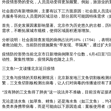
外疫情形势的变化，人员流动变得更加频繁。例如，旅游业的
社会面仍有新增病例，主要有以下三方面原因：社会面人员流
共服务等岗位人员需跨区域活动，部分居民可能因特殊需求（
首先，历史发展因素影响显著。北京作为历史悠久的古都，历
需求，不断拓展城市规模，使得区域面积逐渐增加。
分析说明：社会面筛查发现的病例占比约18%（17/94）
者救治能力。当前防控措施聚焦“早发现、早隔离”，通过扩大
疫情防控形势当前北京市日新增病例降至个位数，6月4日至7
动性、聚集性增加，疫情风险也随之上升。
三文鱼!一文读懂北京近日疫情
三文鱼与疫情的关联检测情况：北京新发地三文鱼切割板检测
繁，三文鱼切割板检测出病毒，让人们对病毒的传播途径有了
“没有肺的三文鱼得了肺炎”这一说法并不准确，目前没有证
无论是淡水鱼（如草鱼、鲤鱼）还是海水鱼（如三文鱼），均
鱼类本身携带病毒，而是可能由以下原因造成：案板使用者（