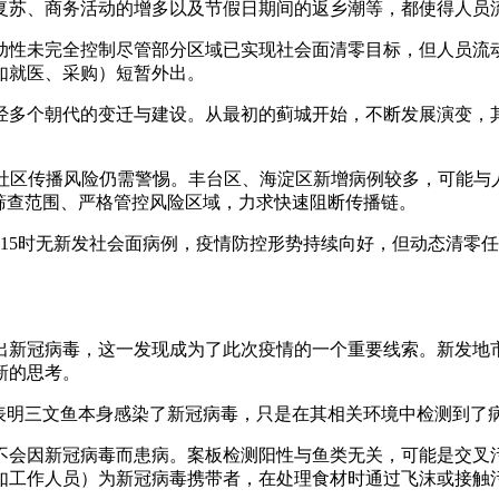
复苏、商务活动的增多以及节假日期间的返乡潮等，都使得人员
动性未完全控制尽管部分区域已实现社会面清零目标，但人员流
如就医、采购）短暂外出。
经多个朝代的变迁与建设。从最初的蓟城开始，不断发展演变，
，表明社区传播风险仍需警惕。丰台区、海淀区新增病例较多，可能
筛查范围、严格管控风险区域，力求快速阻断传播链。
日15时无新发社会面病例，疫情防控形势持续向好，但动态清零
出新冠病毒，这一发现成为了此次疫情的一个重要线索。新发地
新的思考。
据表明三文鱼本身感染了新冠病毒，只是在其相关环境中检测到了
不会因新冠病毒而患病。案板检测阳性与鱼类无关，可能是交叉
如工作人员）为新冠病毒携带者，在处理食材时通过飞沫或接触