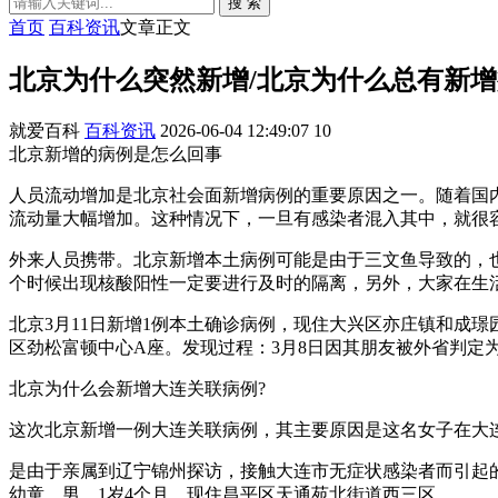
搜 索
首页
百科资讯
文章正文
北京为什么突然新增/北京为什么总有新
就爱百科
百科资讯
2026-06-04 12:49:07
10
北京新增的病例是怎么回事
人员流动增加是北京社会面新增病例的重要原因之一。随着国
流动量大幅增加。这种情况下，一旦有感染者混入其中，就很
外来人员携带。北京新增本土病例可能是由于三文鱼导致的，
个时候出现核酸阳性一定要进行及时的隔离，另外，大家在生
北京3月11日新增1例本土确诊病例，现住大兴区亦庄镇和成璟
区劲松富顿中心A座。发现过程：3月8日因其朋友被外省判定
北京为什么会新增大连关联病例?
这次北京新增一例大连关联病例，其主要原因是这名女子在大
是由于亲属到辽宁锦州探访，接触大连市无症状感染者而引起的家
幼童，男，1岁4个月，现住昌平区天通苑北街道西三区。