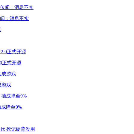
闻：消息不实
2.0正式开源
成游戏
成降至9%