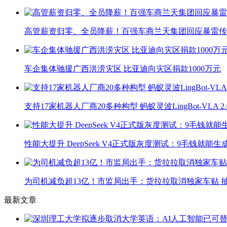
高管薪资归零、全员降薪！百强车商兰天集团回应暴雷传
车企集体驰援广西洪涝灾区 比亚迪向灾区捐款1000万元
支持17家机器人厂商20多种构型 蚂蚁灵波LingBot-VLA 
性能大提升 DeepSeek V4正式版灰度测试：9毛钱就能生
为司机减负超13亿！市监局出手：货拉拉取消独家车贴 抽
最新文章