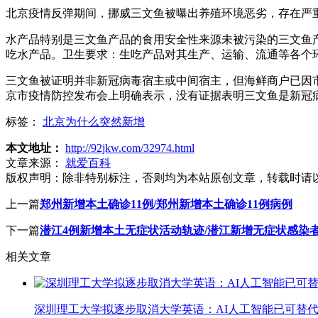
北京疫情反弹期间，挪威三文鱼被曝出养殖环境恶劣，存在严
水产品特别是三文鱼产品的食用安全性来源未被污染的三文鱼
吃水产品。卫生要求：生吃产品对其生产、运输、流通等各个
三文鱼被证明并非新冠病毒宿主或中间宿主，但海鲜商户已因
京市疫情防控发布会上明确表示，没有证据表明三文鱼是新冠
标签：
北京为什么突然新增
本文地址：
http://92jkw.com/32974.html
文章来源：
就爱百科
版权声明：
除非特别标注，否则均为本站原创文章，转载时请
上一篇
郑州新增本土确诊11例/郑州新增本土确诊11例病例
下一篇
潜江4例新增本土无症状活动轨迹/潜江新增无症状感染
相关文章
深圳理工大学拟逐步取消大学英语：AI人工智能已可替代