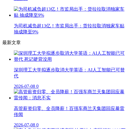
为司机减负超13亿！市监局出手：货拉拉取消独家车贴
抽成降至9%
最新文章
深圳理工大学拟逐步取消大学英语：AI人工智能已可替
代
2026-07-08
0
高管薪资归零、全员降薪！百强车商兰天集团回应暴雷
传闻
2026-07-08
0