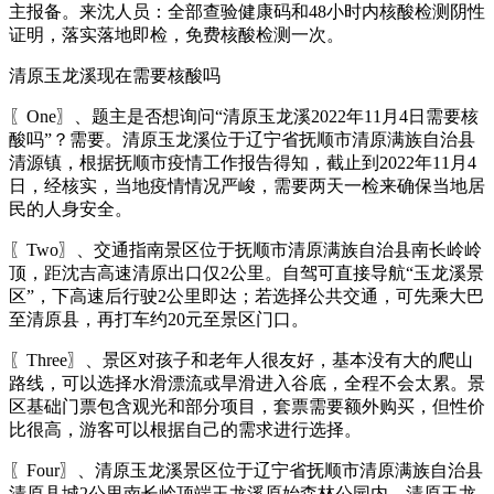
主报备。来沈人员：全部查验健康码和48小时内核酸检测阴性
证明，落实落地即检，免费核酸检测一次。
清原玉龙溪现在需要核酸吗
〖One〗、题主是否想询问“清原玉龙溪2022年11月4日需要核
酸吗”？需要。清原玉龙溪位于辽宁省抚顺市清原满族自治县
清源镇，根据抚顺市疫情工作报告得知，截止到2022年11月4
日，经核实，当地疫情情况严峻，需要两天一检来确保当地居
民的人身安全。
〖Two〗、交通指南景区位于抚顺市清原满族自治县南长岭岭
顶，距沈吉高速清原出口仅2公里。自驾可直接导航“玉龙溪景
区”，下高速后行驶2公里即达；若选择公共交通，可先乘大巴
至清原县，再打车约20元至景区门口。
〖Three〗、景区对孩子和老年人很友好，基本没有大的爬山
路线，可以选择水滑漂流或旱滑进入谷底，全程不会太累。景
区基础门票包含观光和部分项目，套票需要额外购买，但性价
比很高，游客可以根据自己的需求进行选择。
〖Four〗、清原玉龙溪景区位于辽宁省抚顺市清原满族自治县
清原县城2公里南长岭顶端玉龙溪原始森林公园内。清原玉龙