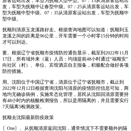
原客运站出发，车型为抚顺大型中型。07：15从清原客运站出
发，车型为抚顺中让春型中级。07：25从清原客运站出发，车
型为抚顺中型中级。07：35从清原客运站出发，车型为抚顺中
型中级。
抚顺到清原玉龙溪路好走。根据查询地图可以知道：抚顺到玉
龙溪之间的距离是96公里，开车需要一个小时零15分钟的时间
才可以到达。
要。根据辽宁省抚顺市疫情防控通告显示，截至到2022年11月
17日，所有域外来（返）人员：均须提前48小时通过“福顺安”
向社区（村）、单位、宾馆酒店自主报备，积极配合做好各项
防控措施。
用。沈阳位于中国辽宁省，清原位于辽宁省抚顺市，截止到
2022年12月12日根据查询沈阳与清原的疫情防控信息可知，两
地均无确诊病例，实施常态化管理，居民从沈阳回清原需要持
有48小时内的核酸检测报告，所以是用隔离的，并且需要实行
7天隔离5检测政策。
抚顺去沈阳最新防疫政策
〖One〗、从抚顺清原返回沈阳，通常情况下不需要额外的隔