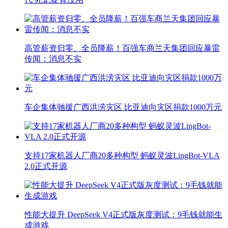
高管薪资归零、全员降薪！百强车商兰天集团回应暴雷
传闻：消息不实
车企集体驰援广西洪涝灾区 比亚迪向灾区捐款1000万元
支持17家机器人厂商20多种构型 蚂蚁灵波LingBot-VLA
2.0正式开源
性能大提升 DeepSeek V4正式版灰度测试：9毛钱就能生
成游戏