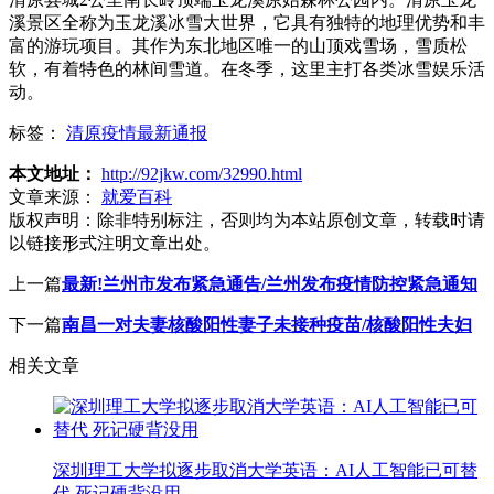
溪景区全称为玉龙溪冰雪大世界，它具有独特的地理优势和丰
富的游玩项目。其作为东北地区唯一的山顶戏雪场，雪质松
软，有着特色的林间雪道。在冬季，这里主打各类冰雪娱乐活
动。
标签：
清原疫情最新通报
本文地址：
http://92jkw.com/32990.html
文章来源：
就爱百科
版权声明：
除非特别标注，否则均为本站原创文章，转载时请
以链接形式注明文章出处。
上一篇
最新!兰州市发布紧急通告/兰州发布疫情防控紧急通知
下一篇
南昌一对夫妻核酸阳性妻子未接种疫苗/核酸阳性夫妇
相关文章
深圳理工大学拟逐步取消大学英语：AI人工智能已可替
代 死记硬背没用