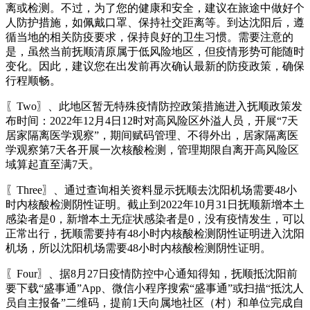
离或检测。不过，为了您的健康和安全，建议在旅途中做好个
人防护措施，如佩戴口罩、保持社交距离等。到达沈阳后，遵
循当地的相关防疫要求，保持良好的卫生习惯。需要注意的
是，虽然当前抚顺清原属于低风险地区，但疫情形势可能随时
变化。因此，建议您在出发前再次确认最新的防疫政策，确保
行程顺畅。
〖Two〗、此地区暂无特殊疫情防控政策措施进入抚顺政策发
布时间：2022年12月4日12时对高风险区外溢人员，开展“7天
居家隔离医学观察”，期间赋码管理、不得外出，居家隔离医
学观察第7天各开展一次核酸检测，管理期限自离开高风险区
域算起直至满7天。
〖Three〗、通过查询相关资料显示抚顺去沈阳机场需要48小
时内核酸检测阴性证明。截止到2022年10月31日抚顺新增本土
感染者是0，新增本土无症状感染者是0，没有疫情发生，可以
正常出行，抚顺需要持有48小时内核酸检测阴性证明进入沈阳
机场，所以沈阳机场需要48小时内核酸检测阴性证明。
〖Four〗、据8月27日疫情防控中心通知得知，抚顺抵沈阳前
要下载“盛事通”App、微信小程序搜索“盛事通”或扫描“抵沈人
员自主报备”二维码，提前1天向属地社区（村）和单位完成自