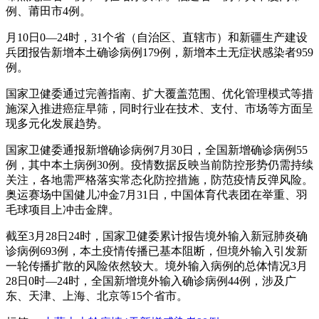
例、莆田市4例。
月10日0—24时，31个省（自治区、直辖市）和新疆生产建设
兵团报告新增本土确诊病例179例，新增本土无症状感染者959
例。
国家卫健委通过完善指南、扩大覆盖范围、优化管理模式等措
施深入推进癌症早筛，同时行业在技术、支付、市场等方面呈
现多元化发展趋势。
国家卫健委通报新增确诊病例7月30日，全国新增确诊病例55
例，其中本土病例30例。疫情数据反映当前防控形势仍需持续
关注，各地需严格落实常态化防控措施，防范疫情反弹风险。
奥运赛场中国健儿冲金7月31日，中国体育代表团在举重、羽
毛球项目上冲击金牌。
截至3月28日24时，国家卫健委累计报告境外输入新冠肺炎确
诊病例693例，本土疫情传播已基本阻断，但境外输入引发新
一轮传播扩散的风险依然较大。境外输入病例的总体情况3月
28日0时—24时，全国新增境外输入确诊病例44例，涉及广
东、天津、上海、北京等15个省市。