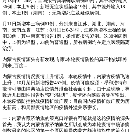
月13日0—24时，全国报告新增确诊病例66例，其中境外输入
36例，本土30例；新增无症状感染者19例，其中境外输入18
例，本土1例（湖南）；无新增死亡及疑似病例。
月11日新增本土病例61例，分别来自江苏、湖北、湖南、河
南、云南五省：江苏：8月11日0-24时，江苏新增本土确诊病
例38例，其中南京市报告1例，扬州市报告37例。这38例病例
中，15例为轻型，23例为普通型，所有病例均在定点医院隔离
治疗。
内蒙古疫情源头有新发现,专家:本轮疫情防控的真正挑战即将
到来_百度...
内蒙古疫情情况疫情上升情况：本轮疫情中，内蒙古疫情飞速
上升，10月某日新增报告457例。疫情可能起源：呼和浩特市
疫情可能由隔离酒店疫情外泄至社会面引起，由于发现晚，导
致近几日阳性报告数“突飞猛进”，疫情还向陕西省等省输出。
本轮疫情防控挑战疫情扩散广度：目前国内疫情扩散广度为历
史新高，和局部疫情地区的疫情外溢关系密切。
一：内蒙古额济纳旗的策克口岸很有可能就是这轮疫情的源头
首先，我认为内蒙古额济纳旗之所以会成为本轮疫情中确诊病
例数最多的地区的第一个原因就是内蒙古额济纳旗中的策克口