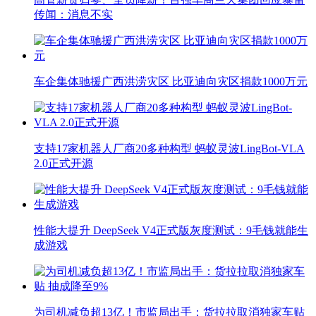
传闻：消息不实
车企集体驰援广西洪涝灾区 比亚迪向灾区捐款1000万元
支持17家机器人厂商20多种构型 蚂蚁灵波LingBot-VLA
2.0正式开源
性能大提升 DeepSeek V4正式版灰度测试：9毛钱就能生
成游戏
为司机减负超13亿！市监局出手：货拉拉取消独家车贴