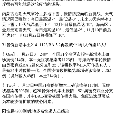
岸很有可能就是这轮疫情的源头。
内蒙古近期天气寒冷且多地下雪，疫情防控面临新挑战。天气
情况阿巴嘎旗：今日最高温7°，最低温-3°，未来30天内将有3
天下雪，19天气温低于-10°，12月6日最低温达-19°。海南区：
全月无雨雪天气，今日最高温10°，最低温-2°，11月10日前后
可达14°，但11月22日将骤降至-10°。
31省份新增本土214+1123,BA.5.2再发威:平均1人传染18人!
〖One〗、月27日0—24时，全国31个省区市报告新增本土确
诊病例214例、本土无症状感染者1123例，青海西宁本轮疫情
由奥密克戎BA.2进化分支引发，该毒株平均1人可传染18人，
最短24小时传播一代。全国疫情数据概览新增确诊病例：262
例（境外输入48例，本土214例）。
〖Two〗、月17日中国31省份新增本土确诊病例117例、无症
状感染者393例，超20省份出现本土疫情，9种奥密克戎亚分支
在国内传播，其中BA.5变异株因传播力强、免疫逃逸显著成
为本轮疫情扩散的核心因素。
阳性超4200例!此地多名快递人员感染