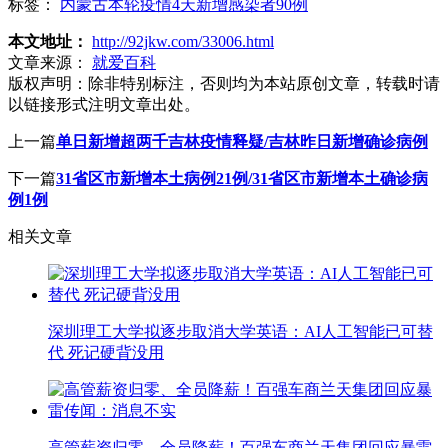
标签：
内蒙古本轮疫情4天新增感染者90例
本文地址：
http://92jkw.com/33006.html
文章来源：
就爱百科
版权声明：
除非特别标注，否则均为本站原创文章，转载时请
以链接形式注明文章出处。
上一篇
单日新增超两千吉林疫情释疑/吉林昨日新增确诊病例
下一篇
31省区市新增本土病例21例/31省区市新增本土确诊病
例1例
相关文章
深圳理工大学拟逐步取消大学英语：AI人工智能已可替
代 死记硬背没用
高管薪资归零、全员降薪！百强车商兰天集团回应暴雷