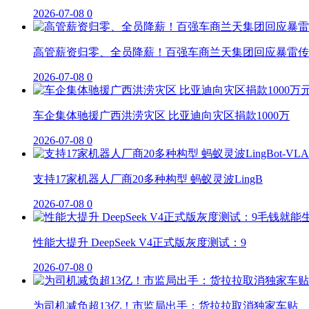
2026-07-08
0
高管薪资归零、全员降薪！百强车商兰天集团回应暴雷传
2026-07-08
0
车企集体驰援广西洪涝灾区 比亚迪向灾区捐款1000万
2026-07-08
0
支持17家机器人厂商20多种构型 蚂蚁灵波LingB
2026-07-08
0
性能大提升 DeepSeek V4正式版灰度测试：9
2026-07-08
0
为司机减负超13亿！市监局出手：货拉拉取消独家车贴