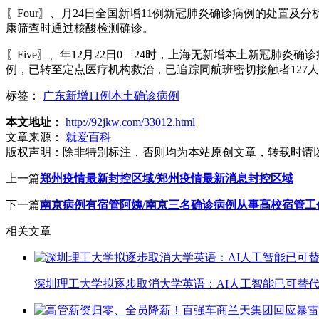
〖Four〗、月24日全国新增11例新冠肺炎确诊病例的处置
康筛查时通过核酸检测确诊。
〖Five〗、年12月22日0—24时，上海无新增本土新冠肺
例，已转至定点医疗机构救治，已追踪同航班密切接触者127
标签：
广东新增11例本土确诊病例
本文地址：
http://92jkw.com/33012.html
文章来源：
就爱百科
版权声明：
除非特别标注，否则均为本站原创文章，转载时请
上一篇
郑州疫情最新封控区域/郑州疫情最新消息封控区域
下一篇
南京病例有宿管阿姨/南京三名确诊病例从事高校宿管工
相关文章
深圳理工大学拟逐步取消大学英语：AI人工智能已可替代