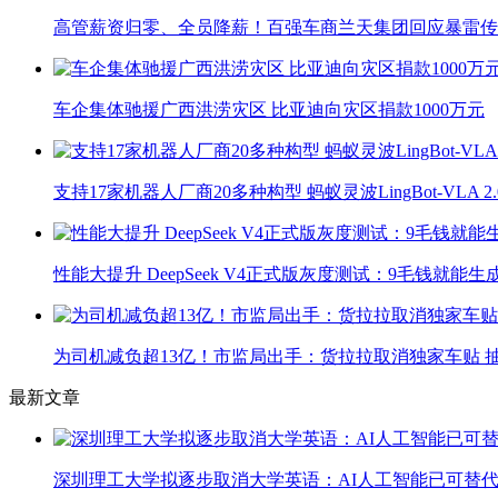
高管薪资归零、全员降薪！百强车商兰天集团回应暴雷传
车企集体驰援广西洪涝灾区 比亚迪向灾区捐款1000万元
支持17家机器人厂商20多种构型 蚂蚁灵波LingBot-VLA 
性能大提升 DeepSeek V4正式版灰度测试：9毛钱就能生
为司机减负超13亿！市监局出手：货拉拉取消独家车贴 抽
最新文章
深圳理工大学拟逐步取消大学英语：AI人工智能已可替