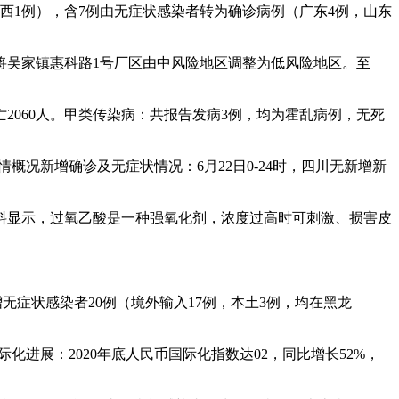
，陕西1例），含7例由无症状感染者转为确诊病例（广东4例，山东
，将吴家镇惠科路1号厂区由中风险地区调整为低风险地区。至
死亡2060人。甲类传染病：共报告发病3例，均为霍乱病例，无死
概况新增确诊及无症状情况：6月22日0-24时，四川无新增新
资料显示，过氧乙酸是一种强氧化剂，浓度过高时可刺激、损害皮
新增无症状感染者20例（境外输入17例，本土3例，均在黑龙
化进展：2020年底人民币国际化指数达02，同比增长52%，