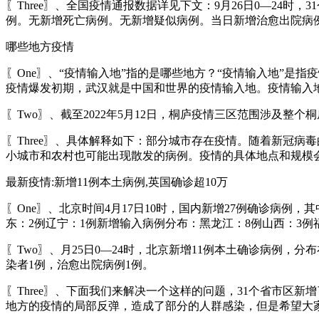
〖Three〗、全国疫情通报数据详见下文：9月26日0—24
例。无新增死亡病例。无新增疑似病例。当日新增治愈出院病例
哪些地方疫情
〖One〗、“疫情输入地”指的是哪些地方？“疫情输入地”
疫情爆发初期，武汉就是中国和世界的疫情输入地。疫情输入
〖Two〗、截至2022年5月12日，桐庐疫情三区范围涉及整个桐
〖Three〗、具体解释如下：部分城市存在疫情。随着新冠
小城市和农村也可能出现散发的病例。疫情的具体地点和规模
最新疫情:新增11例本土病例,英国确诊超10万
〖One〗、北京时间4月17日10时，国内新增27例确诊病例
东：2例辽宁：1例新增输入病例分布：黑龙江：8例山西：3例
〖Two〗、月25日0—24时，北京新增11例本土确诊病例，
染者1例，治愈出院病例1例。
〖Three〗、下面我们来解决一个这样的问题，31个省市区
地方的疫情的局部反弹，造成了部分的人群感染，但是希望大