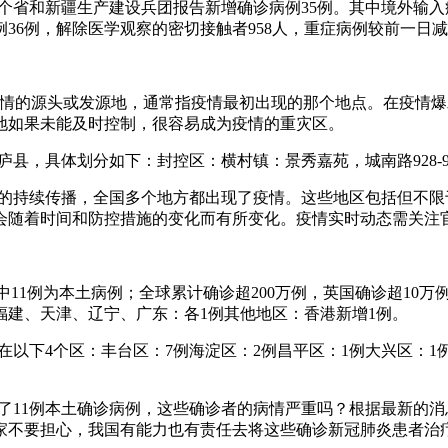
时，31个省和新疆生产建设兵团报告新增确诊病例35例。其中境外输
36例，解除医学观察的密切接触者958人，重症病例较前一日减
是指疫情的源头或发源地，通常指疫情最初出现的那个地点。在疫
地如果未能及时控制，很容易成为疫情的重灾区。
庐县，具体划分如下：封控区：横村镇：景秀嘉苑，城南路928-930
病毒的持续传播，全国多个地方都出现了疫情。这些地区包括但不
会随着时间和防控措施的变化而有所变化。疫情实时动态需关注
，其中11例为本土病例；全球累计确诊超200万例，英国确诊超1
福建、天津、辽宁、广东：各1例其他地区：香港新增1例。
分布在以下4个区：丰台区：7例海淀区：2例昌平区：1例大兴区
新增了11例本土确诊病例，这些确诊者的病情严重吗？根据最新
家不要担心，我国有能力也有责任去将这些确诊新冠肺炎患者治