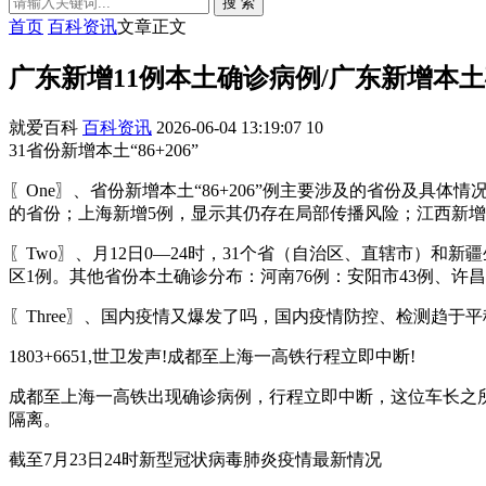
搜 索
首页
百科资讯
文章正文
广东新增11例本土确诊病例/广东新增本土
就爱百科
百科资讯
2026-06-04 13:19:07
10
31省份新增本土“86+206”
〖One〗、省份新增本土“86+206”例主要涉及的省份及具
的省份；上海新增5例，显示其仍存在局部传播风险；江西新增
〖Two〗、月12日0—24时，31个省（自治区、直辖市）和
区1例。其他省份本土确诊分布：河南76例：安阳市43例、许昌
〖Three〗、国内疫情又爆发了吗，国内疫情防控、检测趋于平稳
1803+6651,世卫发声!成都至上海一高铁行程立即中断!
成都至上海一高铁出现确诊病例，行程立即中断，这位车长之
隔离。
截至7月23日24时新型冠状病毒肺炎疫情最新情况