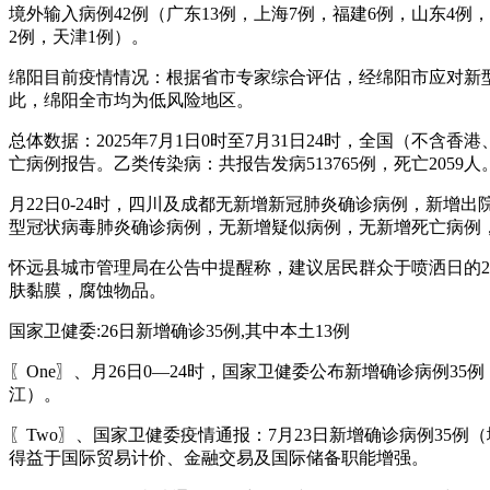
境外输入病例42例（广东13例，上海7例，福建6例，山东4例
2例，天津1例）。
绵阳目前疫情情况：根据省市专家综合评估，经绵阳市应对新型
此，绵阳全市均为低风险地区。
总体数据：2025年7月1日0时至7月31日24时，全国（不含
亡病例报告。乙类传染病：共报告发病513765例，死亡2059人
月22日0-24时，四川及成都无新增新冠肺炎确诊病例，新增
型冠状病毒肺炎确诊病例，无新增疑似病例，无新增死亡病例
怀远县城市管理局在公告中提醒称，建议居民群众于喷洒日的2
肤黏膜，腐蚀物品。
国家卫健委:26日新增确诊35例,其中本土13例
〖One〗、月26日0—24时，国家卫健委公布新增确诊病例35
江）。
〖Two〗、国家卫健委疫情通报：7月23日新增确诊病例35例
得益于国际贸易计价、金融交易及国际储备职能增强。