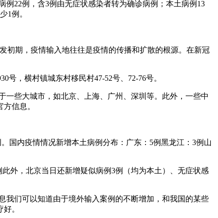
入病例22例，含3例由无症状感染者转为确诊病例；本土病例13
少1例。
情爆发初期，疫情输入地往往是疫情的传播和扩散的根源。在新冠
号，横村镇城东村移民村47-52号、72-76号。
限于一些大城市，如北京、上海、广州、深圳等。此外，一些中
官方信息。
0万例。国内疫情情况新增本土病例分布：广东：5例黑龙江：3例山
：1例此外，北京当日还新增疑似病例3例（均为本土）、无症状感
的消息我们可以知道由于境外输入案例的不断增加，和我国的某些
疗好。