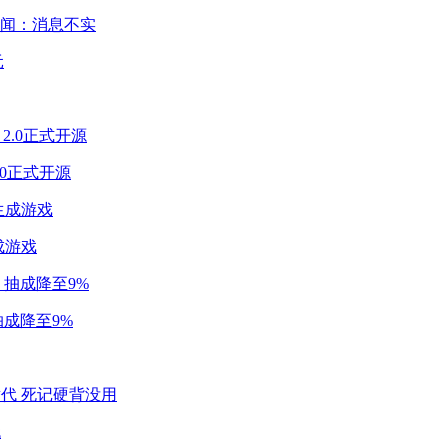
闻：消息不实
2.0正式开源
成游戏
成降至9%
代