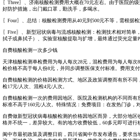
〖Three〗、济南核酸检测费用大概在70元左右。由于医院
好防护措施，出门戴口罩，勤洗手，多喝水。
〖Four〗、总结：核酸检测费用从40元到500元不等，需
〖Five〗、新型冠状病毒与流感核酸检测：检测技术相对简
拭子或鼻拭子）、实验室核酸提取与扩增，最终通过荧光定量P
自费核酸检测一次多少钱
天津核酸检测单检费用为每人每次28元，混检费用为每人每次
检价格不高于每人份8元，并同步调整医保支付标准。费用支
自费核酸检测的价格因检测方式、地区及政策调整而有所不同，
检17元/人次、混检4元/人次。
自费核酸检测一次的费用因地区、医院及检测机构的不同而有所
标准不高于160元/人次。特殊情况：免费项目：在发热门诊
自费做新型冠状病毒核酸检测的价格因地区而异，大部分地区收
格并不统一，差异较大。有的地方收费较低，60多元即可进行
阆中市最初政策及调整日前，四川省阆中市发布通告，要求当地