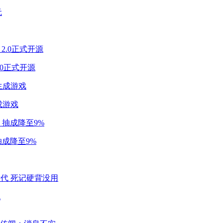
2.0正式开源
成游戏
成降至9%
代