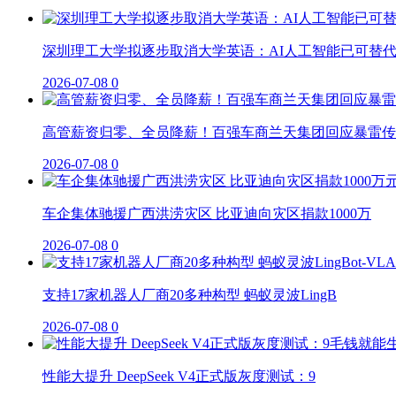
深圳理工大学拟逐步取消大学英语：AI人工智能已可替
2026-07-08
0
高管薪资归零、全员降薪！百强车商兰天集团回应暴雷传
2026-07-08
0
车企集体驰援广西洪涝灾区 比亚迪向灾区捐款1000万
2026-07-08
0
支持17家机器人厂商20多种构型 蚂蚁灵波LingB
2026-07-08
0
性能大提升 DeepSeek V4正式版灰度测试：9