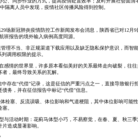
办公、同步作业的方式，提高疫情处置效率；及时开展社会面清零
集中隔离人员中发现，疫情社区传播风险得到控制。
29场新冠肺炎疫情防控工作新闻发布会消息，陕西省已对12月9
入境航班报告的境外输入病例高度同源。
权限管理不当、非正规渠道下载应用以及缺乏隐私保护意识，而智
系列调用权限的提示。
弱。在感情的世界里，许多原本看似美好的关系最终走向破裂，往
坏者，最终导致关系的瓦解。
是征信中存在“代偿”记录，这是征信的严重污点之一，直接导致银
债务，并在征信报告中标记“代偿”信息。
括气体栓塞、反流误吸、体位影响和气道梗阻，其中体位影响可能性
栓塞。
体型与活动时期：花蓟马体型小巧，不易察觉，在春、夏、秋三
叶片造成显著影响。
?