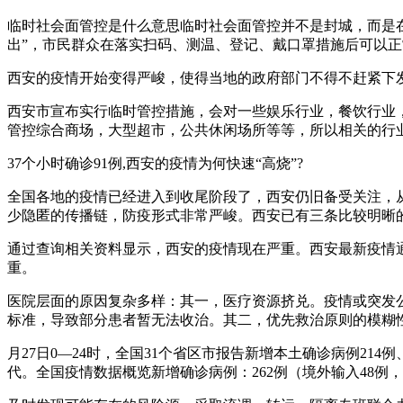
临时社会面管控是什么意思临时社会面管控并不是封城，而是
出”，市民群众在落实扫码、测温、登记、戴口罩措施后可以
西安的疫情开始变得严峻，使得当地的政府部门不得不赶紧下
西安市宣布实行临时管控措施，会对一些娱乐行业，餐饮行业
管控综合商场，大型超市，公共休闲场所等等，所以相关的行
37个小时确诊91例,西安的疫情为何快速“高烧”?
全国各地的疫情已经进入到收尾阶段了，西安仍旧备受关注，从
少隐匿的传播链，防疫形式非常严峻。西安已有三条比较明晰
通过查询相关资料显示，西安的疫情现在严重。西安最新疫情通告2
重。
医院层面的原因复杂多样：其一，医疗资源挤兑。疫情或突发
标准，导致部分患者暂无法收治。其二，优先救治原则的模糊性
月27日0—24时，全国31个省区市报告新增本土确诊病例214
代。全国疫情数据概览新增确诊病例：262例（境外输入48例，