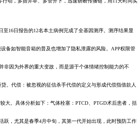
行动，多措并举、多管齐下，迅速斩断传播链，用11天时间实
日至16日报告的12名本土病例完成了全基因测序。测序结果显
能设备如智能音箱的普及也增加了隐私泄露的风险。APP权限管
往并非因为外界的重大变故，而是源于个体情绪控制能力的不
行拒贷。代偿：被忽视的征信杀手代偿的定义与形成代偿指借款人
较大。具体分析如下：气体栓塞：PTCD、PTGD术后患者，括
季活跃，尤其是春季4月中旬，其第一代开始出现，此时预防工作