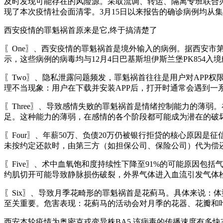
及时发现可能存在的风险源。采取流调、转运、隔离专班联合
现了本次疫情社会面清零。3月15日以来报告的确诊病例均从
西安疫情的罪魁祸首原来是它,终于搞清楚了
〖One〗、西安疫情的罪魁祸首是境外输入的病例。据西安市第
示，这些病例的病毒均与12月4日巴基斯坦伊斯兰堡PK854
〖Two〗、隐私泄露问题频发，罪魁祸首往往是用户对APP
理不当现象：用户在下载并安装APP后，打开时通常会遇到一
〖Three〗、导致感情失败的罪魁祸首是情绪控制能力的薄
足。这种能力的薄弱，在感情的各个阶段都可能成为潜在的破
〖Four〗、年薪50万、负债20万仍被银行拒贷的核心原因
未按约定还款时，由第三方（如担保公司、保险公司）代为偿还
〖Five〗、术中血氧饱和度持续性下降至91%的可能原因包
约肌切开可能导致静脉损伤破裂，外界气体进入血流引发气体
〖Six〗、导致月季花畸形的罪魁祸首是花蓟马。具体来说：
至关重要。危害表现：花蓟马的活动会对月季的花器、花瓣和
西安本轮疫情为奥密克戎变异株BA5,该病毒的传播速度有多快