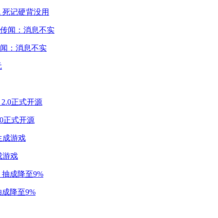
 死记硬背没用
闻：消息不实
2.0正式开源
成游戏
成降至9%