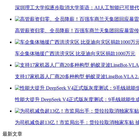
深圳理工大学拟逐步取消大学英语：AI人工智能已可替代
高管薪资归零、全员降薪！百强车商兰天集团回应暴雷传
车企集体驰援广西洪涝灾区 比亚迪向灾区捐款1000万元
支持17家机器人厂商20多种构型 蚂蚁灵波LingBot-VLA 
性能大提升 DeepSeek V4正式版灰度测试：9毛钱就能生
为司机减负超13亿！市监局出手：货拉拉取消独家车贴 抽
最新文章