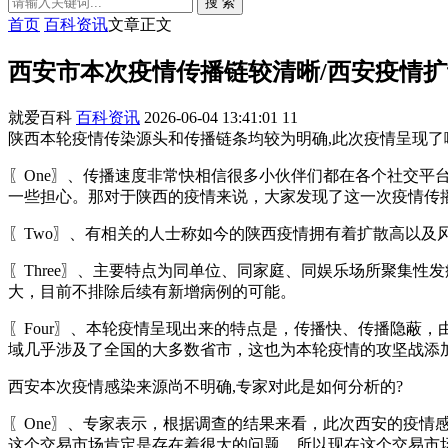
搜 索
首页
百科资讯
文章正文
西安市本次疫情传播链较清晰/西安疫情扩
就爱百科
百科资讯
2026-06-04 13:41:01
11
陕西本轮疫情传染源头和传播链条均较为明确,此次疫情呈现了哪些
〖One〗、传播速度非常快相信很多小伙伴们都在各个社交
一些担心。那对于陕西的疫情来说，大家发现了这一次疫情传
〖Two〗、有相关的人士称如今的陕西疫情拥有着扩散高以及
〖Three〗、主要特点为同单位、同家庭、同娱乐场所聚集性
大，目前不排除后续有新增病例的可能。
〖Four〗、本轮疫情呈现出来的特点是，传播快、传播隐蔽
域几乎涉及了全国的大多数省市，这也为本轮疫情的攻坚战添
西安本次疫情感染来源尚不明确,专家对此是如何分析的?
〖One〗、专家表示，根据调查的结果来看，此次西安的疫
这个交易市场肯定是存在着很大的问题，所以现在这个交易市