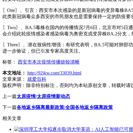
〖One〗、引言：西安市本次感染的是新冠病毒的变异毒株B
此类新冠病毒众多西安的市民朋友也是需要保持一定的防疫要
〖Two〗、BA.5毒株在国内的传播情况7月6日，北京市对
会介绍此轮疫情感染者感染病毒为奥密克戎变异株BA.2分支
〖Three〗、潜在致病性增强：有研究表明，BA.5可能对
进一步验证，但已引发专家高度关注。
标签：
西安市本次疫情传播链较清晰
本文地址：
http://92jkw.com/33039.html
文章来源：
就爱百科
版权声明：
除非特别标注，否则均为本站原创文章，转载时请
上一篇
太原疫情/太原疫情新动态
下一篇
各地返乡隔离最新政策/全国各地返乡隔离政策
相关文章