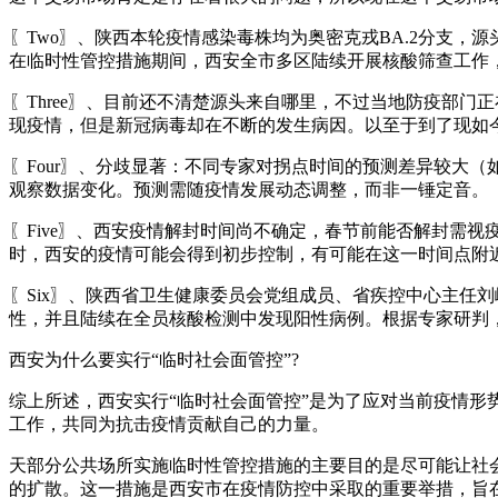
〖Two〗、陕西本轮疫情感染毒株均为奥密克戎BA.2分支，
在临时性管控措施期间，西安全市多区陆续开展核酸筛查工作
〖Three〗、目前还不清楚源头来自哪里，不过当地防疫部
现疫情，但是新冠病毒却在不断的发生病因。以至于到了现如
〖Four〗、分歧显著：不同专家对拐点时间的预测差异较大
观察数据变化。预测需随疫情发展动态调整，而非一锤定音。
〖Five〗、西安疫情解封时间尚不确定，春节前能否解封需视
时，西安的疫情可能会得到初步控制，有可能在这一时间点附
〖Six〗、陕西省卫生健康委员会党组成员、省疾控中心主任
性，并且陆续在全员核酸检测中发现阳性病例。根据专家研判
西安为什么要实行“临时社会面管控”?
综上所述，西安实行“临时社会面管控”是为了应对当前疫情
工作，共同为抗击疫情贡献自己的力量。
天部分公共场所实施临时性管控措施的主要目的是尽可能让社
的扩散。这一措施是西安市在疫情防控中采取的重要举措，旨