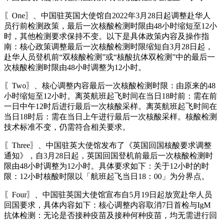
〖One〗、中国驻英国大使馆自2022年3月28日起调整赴华人
员行前检测政策，最后一次核酸检测时限由48小时缩短至12小
时，其他检测要求保持不变。以下是具体政策内容及操作指
南：核心政策调整最后一次核酸检测时限缩短自3月28日起，
赴华人员登机前“双核酸检测”或“核酸抗体双检测”中的最后一
次核酸检测时限由48小时调整为12小时。
〖Two〗、核心调整内容最后一次核酸检测时限：由原来的48
小时缩短至12小时。离英航班起飞时间在当日18时前：需在前
一日中午12时后进行最后一次核酸采样。离英航班起飞时间在
当日18时后：需在当日上午进行最后一次核酸采样。核酸检测
技术标准不变，仍需符合相关要求。
〖Three〗、中国驻英大使馆发布了《英国回国核酸要求调整
通知》，自3月28日起，英国回国登机前最后一次核酸检测时
限由48小时调整为12小时。具体要求如下：关于12小时的时
限：12小时核酸时限以「航班起飞当日18：00」为分界点。
〖Four〗、中国驻英国大使馆宣布自5月19日起放宽赴华人员
回国要求，具体内容如下：核心调整内容取消7日首检与IgM
抗体检测：无论是否接种疫苗及接种何种疫苗，均无需进行回