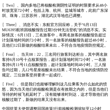
〖Two〗、国内多地已将核酸检测阴性证明的时限要求从48小
时放宽至72小时，包括上海、杭州、盐城等城市，此前广东深
圳、珠海，江苏苏州，湖北武汉等地也已调整。
〖Three〗、消息不实：东航官方回应称，关于“6月13日
MU6395航班因核酸报告过期3分钟无法登机”的消息不实。实
际情况：6月13日，三名旅客中，有两名旅客的核酸报告超过
计划落地时间的72小时，另一名旅客的核酸报告超过48小时，
且他们12日新做的核酸结果未出，不符合当地疫情防控规定。
〖Four〗、当天08：22，三名同行旅客到达柜台，其中两名旅
客持6月10号十点核算报告，超计划落地时间72小时，一名旅
客持6月11号11点核酸报告，超计划落地时间48小时。三人报
告均过期，儿12号星座核酸未出结果，不符合当地的疫情防控
规定。三位旅客坚持要求一起成行。
〖Five〗、但是我们也能够理解到这几位乘客为什么如此的愤
怒，因为当天他们的核酸检测是在有效期之内的，但是当他们
等待的时候飞机延时了，没有能够准时到达，这才导致他们的
核酸过期了，新做的结果又没有出来。
中国驻英大使馆调整回国政策!行前核酸检测缩短至12小时