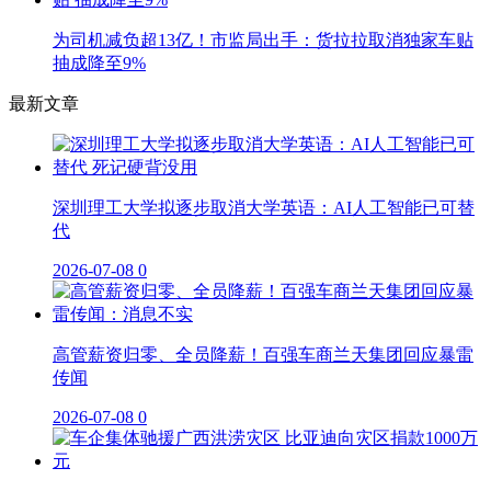
为司机减负超13亿！市监局出手：货拉拉取消独家车贴
抽成降至9%
最新文章
深圳理工大学拟逐步取消大学英语：AI人工智能已可替
代
2026-07-08
0
高管薪资归零、全员降薪！百强车商兰天集团回应暴雷
传闻
2026-07-08
0