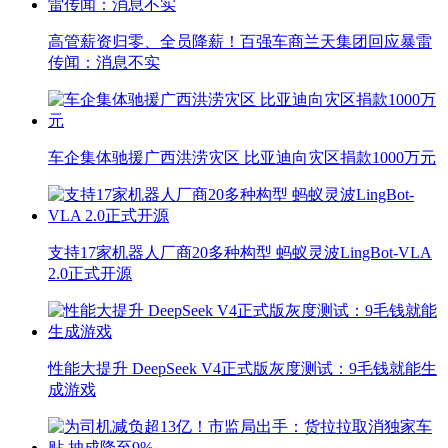
高管薪资归零、全员降薪！百强车商兰天集团回应暴雷
传闻：消息不实
车企集体驰援广西洪涝灾区 比亚迪向灾区捐款1000万元
支持17家机器人厂商20多种构型 蚂蚁灵波LingBot-VLA
2.0正式开源
性能大提升 DeepSeek V4正式版灰度测试：9毛钱就能生
成游戏