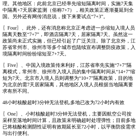
理。其他地区：此前北京已经率先缩短隔离时间，实施7天集
中隔离+7天居家监测（俗称7+7），相关政策正逐渐蔓延到全
国。另外还有网传消息说，接下来要试点“7+3”。
〖Four〗、此外，还有消息称北京正考虑进一步缩短入境人员
隔离天数至“7+7”，即酒店隔离7天，居家隔离7天。虽然这一
政策尚未正式实施，但已经引起了广泛关注。除了北京外，江
苏省常州市、徐州市等多个城市也陆续宣布调整防疫政策，入
境隔离时间纷纷缩短至7+7天。
〖Five〗、中国入境政策传来利好，江苏省率先实施“7+7”隔
离模式，常州市、徐州市入境人员的集中隔离时间从“14+7”缩
短为7天。北京市入境人员则调整为“10+7”隔离政策，目的地
为北京的需7天居家隔离，其他地区入境人员根据当地隔离要
求有所不同。
48小时核酸超时3分钟无法登机,多地已改为72小时内有效
〖One〗、小时核酸超时3分钟无法登机，主要因航空公司按
采样至落地时间计算，且政策未明确超时处理弹性；目前多地
已将核酸检测阴性证明有效期延长至72小时，以平衡防疫需求
与出行便利。