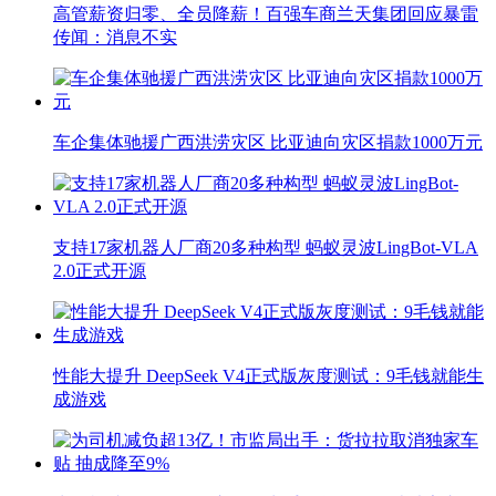
高管薪资归零、全员降薪！百强车商兰天集团回应暴雷
传闻：消息不实
车企集体驰援广西洪涝灾区 比亚迪向灾区捐款1000万元
支持17家机器人厂商20多种构型 蚂蚁灵波LingBot-VLA
2.0正式开源
性能大提升 DeepSeek V4正式版灰度测试：9毛钱就能生
成游戏