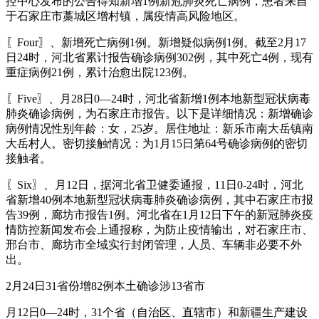
控中心发布的公告得知新增1例新冠肺炎死亡病例，患者来自
于石家庄市藁城区增村镇，属疫情高风险地区。
〖Four〗、新增死亡病例1例。新增疑似病例1例。截至2月17
日24时，河北省累计报告确诊病例302例，其中死亡4例，现有
重症病例21例，累计治愈出院123例。
〖Five〗、月28日0—24时，河北省新增1例本地新型冠状病毒
肺炎确诊病例，为石家庄市报告。以下是详细情况：新增确诊
病例情况性别年龄：女，25岁。居住地址：新乐市南大岳镇南
大岳村人。密切接触情况：为1月15日第64号确诊病例的密切
接触者。
〖Six〗、月12日，据河北省卫健委通报，11日0-24时，河北
省新增40例本地新型冠状病毒肺炎确诊病例，其中石家庄市报
告39例，廊坊市报告1例。河北省在1月12日下午的新冠肺炎疫
情防控新闻发布会上通报称，为防止疫情输出，对石家庄市、
邢台市、廊坊市全域实行封闭管理，人员、车辆非必要不外
出。
2月24日31省份增82例本土确诊涉13省市
月12日0—24时，31个省（自治区、直辖市）和新疆生产建设