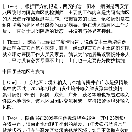
〖Two〗、根据官方的报道，西安的这一例本土病例是西安第
八医院封闭隔离病区的检测师，主要的工作内容是为隔离病区
的人员进行核酸检测等工作。根据官方的回应，该名病例是在
封闭隔离的病区意外感染的新冠病毒。他在进入隔离区工作之
后，一直处于封闭隔离的状态，并没有与外界有接触。
〖Three〗、陕西马上给出了疫情报告，说西安本土新增病例
是出现在西安市第八医院，而且一经出现西安市本土病例医院
就立即对医院工作人员及家属。我认为当地居民该警惕外来人
口，平时没有必要尽量不出门，出门也一定要做好防护措施。
中国哪些地区有疫情
〖One〗、广东地区：境外输入与本地传播并存广东是疫情最
集中的区域，2025年7月佛山发生境外输入继发聚集性疫情，
累计病例2659例。此前，东莞、广州、茂名等地也报告过输入
性或本地病例。该地区因国际交流频繁，需持续警惕境外输入
风险。
〖Two〗、陕西省在2009年病例数激增至26例，其中25例集中
在汉中市，渭南市也出现了类似的暴发。1狂犬病虽然通常呈
散发状态，但在与高发区接壤的低发区域，如果不采取有效的