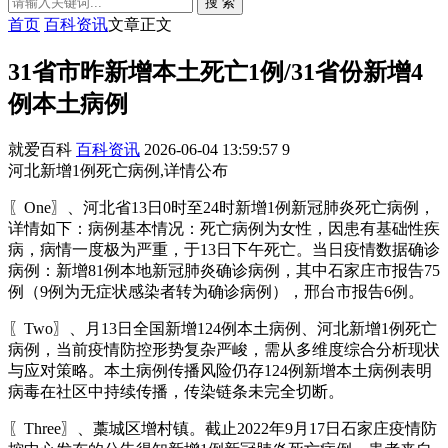
搜 索
首页
百科资讯
文章正文
31省市昨新增本土死亡1例/31省份新增4
例本土病例
就爱百科
百科资讯
2026-06-04 13:59:57
9
河北新增1例死亡病例,详情公布
〖One〗、河北省13日0时至24时新增1例新冠肺炎死亡病例，
详情如下：病例基本情况：死亡病例为女性，因患有基础性疾
病，病情一度极为严重，于13日下午死亡。当日疫情数据确诊
病例：新增81例本地新冠肺炎确诊病例，其中石家庄市报告75
例（9例为无症状感染者转为确诊病例），邢台市报告6例。
〖Two〗、月13日全国新增124例本土病例、河北新增1例死亡
病例，当前疫情防控形势复杂严峻，需从多维度综合分析现状
与应对策略。本土病例传播风险仍存124例新增本土病例表明
病毒在社区中持续传播，传染链条未完全切断。
〖Three〗、藁城区增村镇。截止2022年9月17日石家庄疫情防