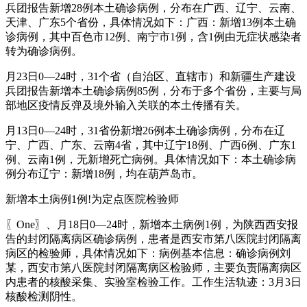
兵团报告新增28例本土确诊病例，分布在广西、辽宁、云南、
天津、广东5个省份，具体情况如下：广西：新增13例本土确
诊病例，其中百色市12例、南宁市1例，含1例由无症状感染者
转为确诊病例。
月23日0—24时，31个省（自治区、直辖市）和新疆生产建设
兵团报告新增本土确诊病例85例，分布于多个省份，主要与局
部地区疫情反弹及境外输入关联的本土传播有关。
月13日0—24时，31省份新增26例本土确诊病例，分布在辽
宁、广西、广东、云南4省，其中辽宁18例、广西6例、广东1
例、云南1例，无新增死亡病例。具体情况如下：本土确诊病
例分布辽宁：新增18例，均在葫芦岛市。
新增本土病例1例!为定点医院检验师
〖One〗、月18日0—24时，新增本土病例1例，为陕西西安报
告的封闭隔离病区确诊病例，患者是西安市第八医院封闭隔离
病区的检验师，具体情况如下：病例基本信息：确诊病例刘
某，西安市第八医院封闭隔离病区检验师，主要负责隔离病区
内患者的核酸采集、实验室检验工作。工作生活轨迹：3月3日
核酸检测阴性。