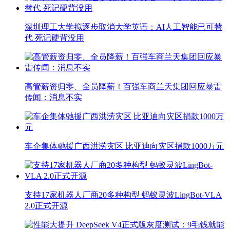
深圳理工大学拟逐步取消大学英语：AI人工智能已可替
代 死记硬背没用
高管薪资归零、全员降薪！百强车商兰天集团回应暴雷
传闻：消息不实
车企集体驰援广西洪涝灾区 比亚迪向灾区捐款1000万元
支持17家机器人厂商20多种构型 蚂蚁灵波LingBot-VLA
2.0正式开源