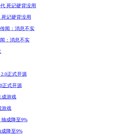
 死记硬背没用
闻：消息不实
2.0正式开源
成游戏
成降至9%