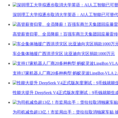
深圳理工大学拟逐步取消大学英语：AI人工智能已可替代
高管薪资归零、全员降薪！百强车商兰天集团回应暴雷传
车企集体驰援广西洪涝灾区 比亚迪向灾区捐款1000万元
支持17家机器人厂商20多种构型 蚂蚁灵波LingBot-VLA 
性能大提升 DeepSeek V4正式版灰度测试：9毛钱就能生
为司机减负超13亿！市监局出手：货拉拉取消独家车贴 抽