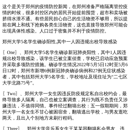
这个是关于郑州的疫情防控新闻，在郑州准备严格隔离管控疫
情的时候，很多封控区内的居民开始提前囤货，超市和卖场被
挤得水泄不通。有些居民担心自己的生活物资不够用，所以提
前在网上和线下抢购各类生活物资，这也直接导致郑州可能会
出现具体性感染。人口过于密集并不利于疫情防控。
郑州大学5名学生确诊阳性,其中一人因违规出校导致感染
〖One〗、郑州大学5名学生确诊新冠肺炎阳性，其中1人因违
规出校导致感染，该学生已被立案侦查，学校已启动应急预案
并采取多项防控措施。确诊学生情况2022年5月5日12时至5月6
日12时，郑州市新增6例新冠肺炎确诊病例和27例无症状感染
者，其中包括郑州大学5名学生，学校地址及现住址为“二七区
大学北路75号”。
〖Two〗、郑州大学一女生因违反防疫规定私自出校约会，最
终导致多人隔离，自己也被立案调查，其行为既不负责任又涉
嫌违法，不值得同情。事件经过翻墙出校：五一假期期间，郑
州大学一名女生不甘心被困宿舍，翻墙逃出学校，与男友逛吃
两天，且出入个别地方未刷行程码。
〖Three〗、郑州大学音乐系女生王某某因翻墙私会男友、违