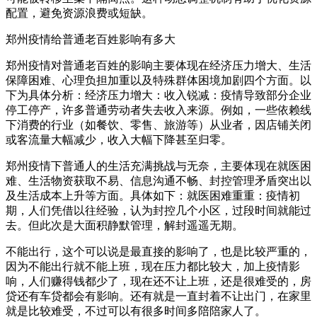
配置，避免资源浪费或短缺。
郑州疫情给普通老百姓影响有多大
郑州疫情对普通老百姓的影响主要体现在经济压力增大、生活
保障困难、心理负担加重以及特殊群体困境加剧四个方面。以
下为具体分析：经济压力增大：收入锐减：疫情导致部分企业
停工停产，许多普通劳动者失去收入来源。例如，一些依赖线
下消费的行业（如餐饮、零售、旅游等）从业者，因店铺关闭
或客流量大幅减少，收入大幅下降甚至归零。
郑州疫情下普通人的生活充满挑战与无奈，主要体现在就医困
难、生活物资获取不易、信息沟通不畅、封控管理矛盾突出以
及生活成本上升等方面。具体如下：就医困难重重：疫情初
期，人们凭借以往经验，认为封控几个小区，过段时间就能过
去。但此次是大面积静默管理，解封遥遥无期。
不能出行，这个可以说是最直接的影响了，也是比较严重的，
因为不能出行就不能上班，现在压力都比较大，加上疫情影
响，人们赚得钱都少了，现在还不让上班，还是很难受的，房
贷还有车贷都会有影响。还有就是一直封着不让出门，在家里
就是比较难受，不过可以有很多时间多陪陪家人了。