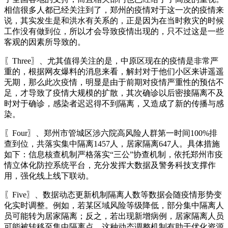
相信很多人都已经关注到了，郑州的疫情对于这一次的疫情来
说，其实发生是和洪水有关系的，正是因为在当时救灾的时候
工作没有做到位，所以才会导致疫情出现的，只不过这是一些
客观的因素所导致的。
〖Three〗、尤其值得关注的是，中原区现在的疫情是非常严
重的，根据网友爆料的消息来看，解封对于他们小区来讲遥遥
无期，那么此次疫情，明显是由于前期对疫情严重性的预估不
足，才导致了疫情大规模的扩散，其次确诊以后密接隔离不及
时对于确诊，感染者迟迟得不到隔离，又造成了新的传播与感
染。
〖Four〗、郑州市管城区涉六院高风险人群第一时间100%排
查到位，共落实集中隔离1457人，居家隔离647人。具体措施
如下：信息核查机制严格落实“三公”协查机制，依托郑州市疫
情立体化防控系统平台，充分发挥大数据及警务科技支撑作
用，强化线上线下联动。
〖Five〗、数据动态更新机制隔离人数等数据会随疫情形势变
化实时调整。例如，若某区域风险等级降低，部分集中隔离人
员可能转为居家隔离；反之，若出现新增病例，居家隔离人员
可能被转移至集中隔离点。这种动态调整机制有助于优化资源