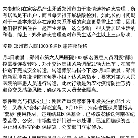
夫妻封闭在家容易产生矛盾郑州市由于疫情选择静态管理，所
有居民足不出户，而且每天得开展核酸检测。如此长的封闭期
对于一些本来就存在家庭关系矛盾的家庭更是雪上加霜，因此
他们很容易住在一起产生矛盾，这会影响一些夫妻居民生活的
和谐。综上：郑州静态管理会对市民生活产生以上三点影响。
凌晨,郑州市六院1000多名医患连夜转移
月4日凌晨，郑州市第六人民医院1000多名医患人员因疫情防
控需要连夜转移，郑州交运集团紧急调配21辆大巴车，在警车
护送下完成安全转运。转运背景与指令下达8月4日凌晨，郑州
市新冠肺炎疫情防控领导小组下达紧急指令，要求对第六人民
医院的医患人员进行转运。此次行动是为应对疫情防控形势，
避免交叉感染风险，确保相关人员安全隔离。
事件曝光与初步处理：刚因严重院感事件引发关注的郑州六
院，又卷入“套标”舆论漩涡。8月16日，河南省医保局通报其
“套标”使用耗材、违规结算医保基金，已将该案移送河南省纪
委监委、公安、市场监管部门进一步处理，已追回骗保资金，
中止相关科室的医保结算，公安部门立案侦办。