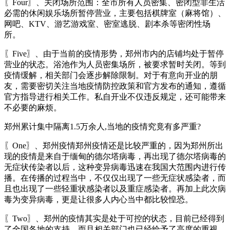
〖Four〗、关闭场所范围：全市所有人员密集、密闭型非生活
必需的休闲娱乐场所暂停营业，主要包括棋牌室（麻将馆）、
网吧、KTV、游艺游戏室、密室逃脱、剧本杀等密闭性场
所。
〖Five〗、由于当前的疫情形势，郑州市内的店铺均处于暂停
营业的状态。浴池作为人员密集场所，被要求暂时关闭。等到
疫情缓解，相关部门会逐步解除限制。对于有意向开业的朋
友，需要密切关注当地疫情防控政策和官方发布的通知，遵循
官方指导进行相关工作。私自开业不仅违反规定，还可能带来
不必要的麻烦。
郑州累计集中隔离1.5万余人,当地的疫情究竟有多严重?
〖One〗、郑州疫情郑州疫情还是比较严重的，因为郑州所出
现的疫情是来自于缅甸的德尔塔病毒，再出现了德尔塔病毒的
无症状传染者以后，这种变异病毒迅速在我国大范围内进行传
播。在传播的过程当中，不仅仅出现了一些无症状感染者，而
且也出现了一些轻重状感染者以及重症感染者。再加上此次病
毒为变异病毒，更是让很多人内心当中都比较惶恐。
〖Two〗、郑州的疫情其实是处于可控的状态，目前已经得到
了全国各地的支持，而且相关部门也已经给予了高度的重视。