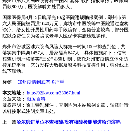
郑州市第六人民医院骨科主任因“套标”收回扣被举报，医保局
罚款800万，医院解聘并处罚多人。
国家医保局9月15日晚曝光10起医院违规骗保案例，郑州市第
六人民医院被罚没1040万元，廊坊市中医院等中医院通过虚构
诊疗、给女性开男性用药等手段骗保，金额普遍较高，部分医
院以免费住院为名骗取老年人医保卡实施违规操作。
郑州市管城区涉六院高风险人群第一时间100%排查到位，共
落实集中隔离1457人，居家隔离647人。具体措施如下：信息
核查机制严格落实“三公”协查机制，依托郑州市疫情立体化防
控系统平台，充分发挥大数据及警务科技支撑作用，强化线上
线下联动。
标签：
郑州疫情到底有多严重
本文地址：
http://92jkw.com/33067.html
文章来源：
就爱百科
版权声明：
除非特别标注，否则均为本站原创文章，转载时请
以链接形式注明文章出处。
上一篇
哈尔滨进单位不查核酸/没有核酸检测能进哈尔滨吗