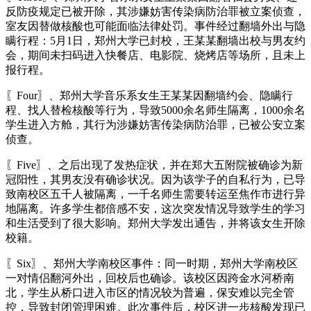
反防疫规定已被开除，其涉嫌妨害传染病防治罪被立案侦查，
室友因替做核酸也可能面临法律处罚。事件经过翻墙外出与隐
瞒行程：5月1日，郑州大学已封校，王某某翻墙出校与男友约
会，期间未扫码进入快餐店、电影院、烧烤店等场所，且未上
报行程。
〖Four〗、郑州大学音乐系女生王某某因翻墙约会、隐瞒行
程、找人替检核酸等行为，导致5000余名师生隔离，1000余名
学生进入方舱，其行为涉嫌妨害传染病防治罪，已被公安立案
侦查。
〖Five〗、之后出现了发热症状，并在郑大五附院被确诊为新
冠阳性，其男友没有确诊状况。因为该学子的自私行为，已导
致南校区五千人被隔离，一千名师生需要转运至焦作市进行异
地隔离。许多学生都倍感不安，这次突发情况导致学生的学习
和生活受到了很大影响。郑州大学发出通告，并将该女生开除
校籍。
〖Six〗、郑州大学南校区事件：同一时期，郑州大学南校区
一对情侣翻河外出，回校后也确诊。该校区因跨金水河桥南
北，学生从桥口进入市区的情况较为普遍，保安难以完全管
控，导致封闭管理困难。此次事件后，校区进一步核酸发现已