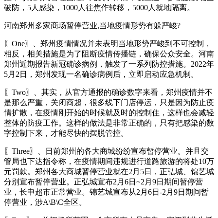
破防，5人感染，1000人往焦作转移，5000人就地隔离。
河南郑州多家商场暂停营业,当地疫情形势有躲严峻?
〖One〗、郑州疫情情况并未表明当地形势严峻到不可控制，
相反，相关措施是为了阻断疫情传播链，确保公众安全。河南
郑州近期报告新冠确诊病例，触发了一系列防控措施。2022年
5月2日，郑州发现一名确诊病例后，立即启动应急机制。
〖Two〗、其实，从官方通报的确诊数字来看，郑州疫情并不
是那么严重，关闭商超，很多线下门店停运，只是因为防止疫
情扩散，在疫情刚开始的时候就及时的控制住，这样也会减轻
整体的防疫工作。这样的做法是非常正确的，只有把感染的数
字控制下来，才能尽快的摆脱管控。
〖Three〗、日前郑州的各大商城纷纷宣布暂停营业。并且交
管局也下达指令称，在疫情期间违规进行道路旅游的将处10万
元罚款。郑州各大商城暂停营业就在2月5日，正弘城、锦艺城
分别宣布暂停营业。正弘城宣布2月6日~2月9日期间暂停营
业，长申超市正常营业。锦艺城宣布从2月6日-2月9日期间暂
停营业，涉A\B\C全区。