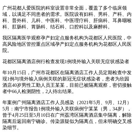
广州花都人爱医院的科室设置非常全面，覆盖了多个临床领
域，以满足不同患者的需求。医院设有妇科、男科、产科、内
科、普外科、儿科、中医科、中医理疗科、肝病科、耳鼻咽喉
科、肛肠科、胃肠科、结石科、口腔科以及麻醉科。
我区隔离医学观察孕产妇定点服务机构为花都区人民医院，中
高风险地区管控重点区域孕产妇定点服务机构为花都区人民医
院。
花都区隔离酒店例行检查发现1例境外输入关联无症状感染者
年10月15日，广州市花都区在隔离酒店工作人员定期检查中发
现1例与境外输入病例关联的新冠无症状感染者，患者为欣园
酒店40岁男性工勤人员王某某，目前已被隔离观察，密切接触
者中66人检测阴性，2人待出结果。
年案例广州隔离酒店工作人员感染（2021年5月、9月、12月）
5月：南宁市报告1例境外输入关联病例宁某某（男，34岁），
曾于4月25日至5月10日在广州荔湾区隔离酒店集中隔离，解除
隔离后返回南宁确诊。传染源疑似为隔离点，但未明确交叉感
染细节。