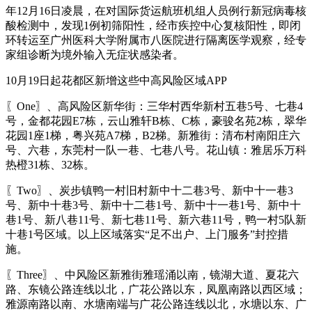
年12月16日凌晨，在对国际货运航班机组人员例行新冠病毒核
酸检测中，发现1例初筛阳性，经市疾控中心复核阳性，即闭
环转运至广州医科大学附属市八医院进行隔离医学观察，经专
家组诊断为境外输入无症状感染者。
10月19日起花都区新增这些中高风险区域APP
〖One〗、高风险区新华街：三华村西华新村五巷5号、七巷4
号，金都花园E7栋，云山雅轩B栋、C栋，豪骏名苑2栋，翠华
花园1座1梯，粤兴苑A7梯，B2梯。新雅街：清布村南阳庄六
号、六巷，东莞村一队一巷、七巷八号。花山镇：雅居乐万科
热橙31栋、32栋。
〖Two〗、炭步镇鸭一村旧村新中十二巷3号、新中十一巷3
号、新中十巷3号、新中十二巷1号、新中十一巷1号、新中十
巷1号、新八巷11号、新七巷11号、新六巷11号，鸭一村5队新
十巷1号区域。以上区域落实“足不出户、上门服务”封控措
施。
〖Three〗、中风险区新雅街雅瑶涌以南，镜湖大道、夏花六
路、东镜公路连线以北，广花公路以东，凤凰南路以西区域；
雅源南路以南、水塘南端与广花公路连线以北，水塘以东、广