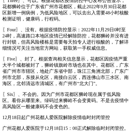
〖Three〗、可以。根据花都区疫情防控中心发布公告显示，
花都狮岭位于广东省广州市花都区，截止2022年9月30日花都
区新增一例病例，为低风险地区，可以去出入需要48小时核酸
检测证明，健康码，行程码。
〖Four〗、没有。根据疫情防控显示：2022年11月29日0时至
24时，高速路口本地区疫情已经解除防控，花都狮岭并没有进
行封锁，但高风险楼栋是需要每天拍专人进行核酸的，了解详
细情况可关注当地官方网站，获取第一手权威信息。
〖Five〗、封了。根据查询相关信息显示，花都区因疫情严重
大半个城都被封了，狮岭镇旗岭市场也在其中。花都区，广东
省广州市市辖区，地处广东省中部，珠江三角洲北部，广东广
州市北部，东接从化区，南接白云区，西连佛山市三水区、南
海区，北邻清远市清城区，有广州市“北大门”。
〖Six〗、不会的。因为广州市花都区狮岭现在属于低风险
区。看你从哪里来。绿码过来狮岭不会变黄码。不是去疫情中
高风险区一般健康码不会变色的。
12月18日起广州花都人爱医院解除疫情临时封闭管控
广州花都人爱医院于12月18日15：00正式解除临时封闭管控。