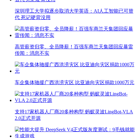
深圳理工大学拟逐步取消大学英语：AI人工智能已可替
代 死记硬背没用
高管薪资归零、全员降薪！百强车商兰天集团回应暴雷
传闻：消息不实
车企集体驰援广西洪涝灾区 比亚迪向灾区捐款1000万元
支持17家机器人厂商20多种构型 蚂蚁灵波LingBot-VLA
2.0正式开源