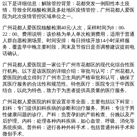
以下是详细信息：解除管控背景：花都突发一例阳性本土疫
情，导致全民核酸检测及多处地区疫情管控，广州花都人爱医
院为此次疫情管控区域单位之一。
广州花都人爱医院核酸检测40元/人次，采样时间为8：00-
22：00。费用说明：该价格为单人单次检测费用，适用于普通
人群自愿检测场景。时间安排：每日持续开放14小时采样服
务，覆盖早中晚主要时段，周末及节假日是否调整建议提前电
话确认。
广州花都人爱医院是一家位于广州市花都区的现代化综合性医
疗机构。以下是该医院的详细介绍：审批与认可：广州花都人
爱医院的成立得到了广州市卫生局的严格审批和认可，确保了
其医疗服务的合法性和规范性。特色医疗：医院专注于中西医
结合，以此为特色，致力于为患者提供高质量的医疗服务。
广州花都人爱医院的科室设置非常全面，主要包括以下科室：
妇科：专门提供妇科疾病的诊断和治疗服务。男科：专注于男
性健康问题的诊疗。产科：负责孕妇的产前检查、分娩以及产
后护理。内科：处理各种内科疾病，如心血管、呼吸、消化等
系统疾病。普外科：进行各种外科手术，包括普通外科手术和
微创手术。