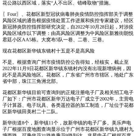
花公路以西区域，落实“人不出区、错峰取物”措施。
〖Four〗、花都区新型冠状病毒肺炎疫情防控指挥部关于调整
风险区域的通告根据疫情处置工作进展和疾控专家建议，经区
新冠肺炎防控指挥部研究决定，自2022年10月28日起，对涉疫
风险区域作以下调整：由高风险区调整为中风险区新雅街朗悦
君廷小区AA5栋。大窝布5队一巷、二巷、三巷。
现在花都区新华镇东镜村十五是不是高风险
不是。根据查询广州市疫情防控公告得知，经核实，截止至
2022年11月9日花都区新华镇东镜村内没有出现新增病例，因
此不是高风险地区。花都区，广东省广州市市辖区，地处广东
省中部，珠江三角洲北部。
花都区新华镇目前可查询到的正规注册电子厂及相关招工电子
厂如下：广州市花都区新华万达电子厂成立于2002年，主营电
子计算器、电子玩具、各类遥控器的加工制造，厂址位于花都
区新华镇田美村二十二队。
新华街道8个，新华镇11个，故新华镇的电子厂多。美乐声电
子厂根据百度地图查询显示位于广州市花都区新华镇九塘村九
塘西路，可乘坐花31路换乘花9路到达、兆星电子厂根据百度