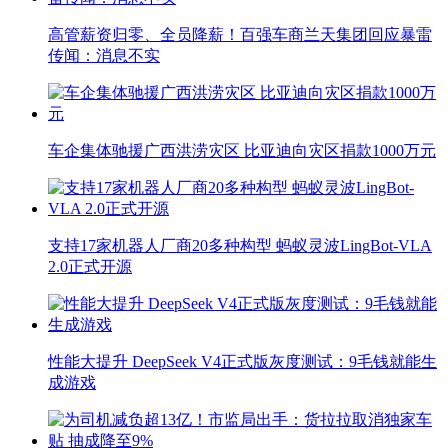
高管薪资归零、全员降薪！百强车商兰天集团回应暴雷
传闻：消息不实
车企集体驰援广西洪涝灾区 比亚迪向灾区捐款1000万元
支持17家机器人厂商20多种构型 蚂蚁灵波LingBot-VLA
2.0正式开源
性能大提升 DeepSeek V4正式版灰度测试：9毛钱就能生
成游戏