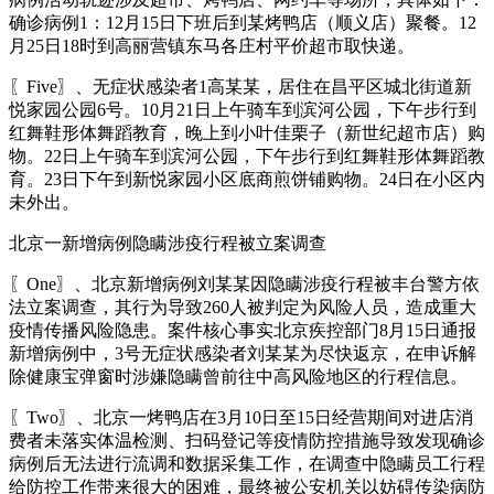
确诊病例1：12月15日下班后到某烤鸭店（顺义店）聚餐。12
月25日18时到高丽营镇东马各庄村平价超市取快递。
〖Five〗、无症状感染者1高某某，居住在昌平区城北街道新
悦家园公园6号。10月21日上午骑车到滨河公园，下午步行到
红舞鞋形体舞蹈教育，晚上到小叶佳栗子（新世纪超市店）购
物。22日上午骑车到滨河公园，下午步行到红舞鞋形体舞蹈教
育。23日下午到新悦家园小区底商煎饼铺购物。24日在小区内
未外出。
北京一新增病例隐瞒涉疫行程被立案调查
〖One〗、北京新增病例刘某某因隐瞒涉疫行程被丰台警方依
法立案调查，其行为导致260人被判定为风险人员，造成重大
疫情传播风险隐患。案件核心事实北京疾控部门8月15日通报
新增病例中，3号无症状感染者刘某某为尽快返京，在申诉解
除健康宝弹窗时涉嫌隐瞒曾前往中高风险地区的行程信息。
〖Two〗、北京一烤鸭店在3月10日至15日经营期间对进店消
费者未落实体温检测、扫码登记等疫情防控措施导致发现确诊
病例后无法进行流调和数据采集工作，在调查中隐瞒员工行程
给防控工作带来很大的困难，最终被公安机关以妨碍传染病防