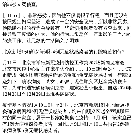
治罪被立案侦查。
〖Three〗、非常恶劣，因为他不仅瞒报了行程，而且还没有
按照规定扫码登记，造成了一定的安全隐患，所以非常恶劣。
他隐瞒不报的行为会导致有一些密切接触者没有被查出来，间
接导致了疫情的扩大。他的行为非常恶劣，严重影响了当地的
防疫工作。让无数的生活陷入了困难。
北京新增1例确诊病例和4例无症状感染者的行踪轨迹如何?
月11日，北京市举行新冠疫情防控工作第207场新闻发布会。
北京市疾控中心副主任庞星火介绍，1月10日0时至24时，北京
市新增1例本地新冠肺炎确诊病例和4例无症状感染者，行踪轨
迹如下：确诊病例：某女，49岁，现住顺义区赵全营镇联庄
村，为昨日通报确诊病例之妻，居家经营小饭桌。自述2020年
12月28日至12月29日出现头痛症状。
疫情基本情况1月10日0时至24时，北京市新增1例本地新冠肺
炎确诊病例和4例无症状感染者，均来自顺义区赵全营镇联庄
村的同一家庭，属于一起家庭聚集性疫情。1月9日，该家庭已
有1例无症状感染者报告，因此1月9日和1月10日共报告2例确
诊病例和5例无症状感染者。