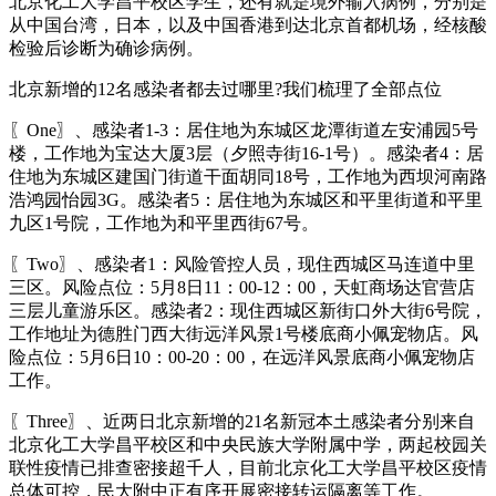
北京化工大学昌平校区学生，还有就是境外输入病例，分别是
从中国台湾，日本，以及中国香港到达北京首都机场，经核酸
检验后诊断为确诊病例。
北京新增的12名感染者都去过哪里?我们梳理了全部点位
〖One〗、感染者1-3：居住地为东城区龙潭街道左安浦园5号
楼，工作地为宝达大厦3层（夕照寺街16-1号）。感染者4：居
住地为东城区建国门街道干面胡同18号，工作地为西坝河南路
浩鸿园怡园3G。感染者5：居住地为东城区和平里街道和平里
九区1号院，工作地为和平里西街67号。
〖Two〗、感染者1：风险管控人员，现住西城区马连道中里
三区。风险点位：5月8日11：00-12：00，天虹商场达官营店
三层儿童游乐区。感染者2：现住西城区新街口外大街6号院，
工作地址为德胜门西大街远洋风景1号楼底商小佩宠物店。风
险点位：5月6日10：00-20：00，在远洋风景底商小佩宠物店
工作。
〖Three〗、近两日北京新增的21名新冠本土感染者分别来自
北京化工大学昌平校区和中央民族大学附属中学，两起校园关
联性疫情已排查密接超千人，目前北京化工大学昌平校区疫情
总体可控，民大附中正有序开展密接转运隔离等工作。