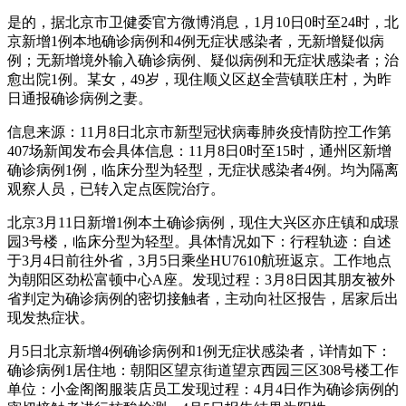
是的，据北京市卫健委官方微博消息，1月10日0时至24时，北
京新增1例本地确诊病例和4例无症状感染者，无新增疑似病
例；无新增境外输入确诊病例、疑似病例和无症状感染者；治
愈出院1例。某女，49岁，现住顺义区赵全营镇联庄村，为昨
日通报确诊病例之妻。
信息来源：11月8日北京市新型冠状病毒肺炎疫情防控工作第
407场新闻发布会具体信息：11月8日0时至15时，通州区新增
确诊病例1例，临床分型为轻型，无症状感染者4例。均为隔离
观察人员，已转入定点医院治疗。
北京3月11日新增1例本土确诊病例，现住大兴区亦庄镇和成璟
园3号楼，临床分型为轻型。具体情况如下：行程轨迹：自述
于3月4日前往外省，3月5日乘坐HU7610航班返京。工作地点
为朝阳区劲松富顿中心A座。发现过程：3月8日因其朋友被外
省判定为确诊病例的密切接触者，主动向社区报告，居家后出
现发热症状。
月5日北京新增4例确诊病例和1例无症状感染者，详情如下：
确诊病例1居住地：朝阳区望京街道望京西园三区308号楼工作
单位：小金阁阁服装店员工发现过程：4月4日作为确诊病例的