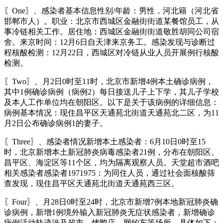
〖One〗、感染者基本信息性别/年龄：男性，河北籍（河北省
邯郸市人）。职业：北京市西城区金融街街道某餐馆员工，从
事冷链相关工作。居住地：西城区金融街街道敬胜胡同公司宿
舍。来京时间：12月6日自天津来京务工。感染发现与诊断过
程核酸检测：12月22日，西城区对冷链从业人员开展例行核酸
检测。
〖Two〗、月2日0时至11时，北京市新增4例本土确诊病例，
其中1例确诊病例（病例2）每日接送儿子上下学，其儿子学校
及本人工作单位均在朝阳区。以下是关于该病例的详细信息：
病例基本情况：现住昌平区天通苑北街道天通苑北二区，为11
月2日公布确诊病例1的妻子。
〖Three〗、感染者情况新增本土感染者：6月10日0时至15
时，北京新增本土新冠肺炎病毒感染者21例，分布在朝阳区、
昌平区、海淀区等11个区，均为隔离观察人员。天堂超市酒吧
相关感染者感染者1971975：为同住人员，通过社会面核酸筛
查发现，现住昌平区天通苑北街道天通苑西三区。
〖Four〗、月28日0时至24时，北京市新增7例本地新冠肺炎确
诊病例，新增1例境外输入新冠肺炎无症状感染者，新增确诊
病例活动轨迹涉及超市、烤鸭店、网约车等场所，具体如下：