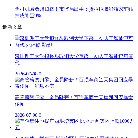
为司机减负超13亿！市监局出手：货拉拉取消独家车贴
抽成降至9%
最新文章
深圳理工大学拟逐步取消大学英语：AI人工智能已可替
代
2026-07-08
0
高管薪资归零、全员降薪！百强车商兰天集团回应暴雷
传闻
2026-07-08
0