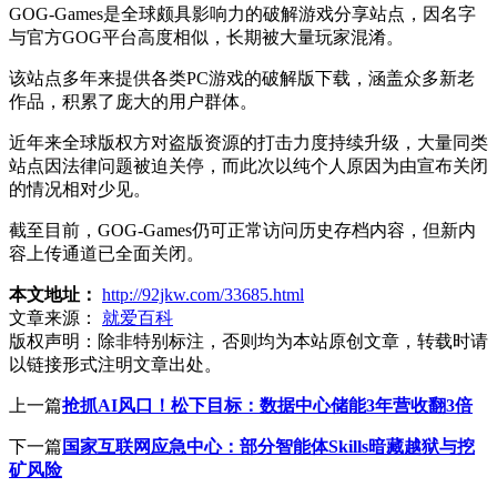
GOG-Games是全球颇具影响力的破解游戏分享站点，因名字
与官方GOG平台高度相似，长期被大量玩家混淆。
该站点多年来提供各类PC游戏的破解版下载，涵盖众多新老
作品，积累了庞大的用户群体。
近年来全球版权方对盗版资源的打击力度持续升级，大量同类
站点因法律问题被迫关停，而此次以纯个人原因为由宣布关闭
的情况相对少见。
截至目前，GOG-Games仍可正常访问历史存档内容，但新内
容上传通道已全面关闭。
本文地址：
http://92jkw.com/33685.html
文章来源：
就爱百科
版权声明：
除非特别标注，否则均为本站原创文章，转载时请
以链接形式注明文章出处。
上一篇
抢抓AI风口！松下目标：数据中心储能3年营收翻3倍
下一篇
国家互联网应急中心：部分智能体Skills暗藏越狱与挖
矿风险