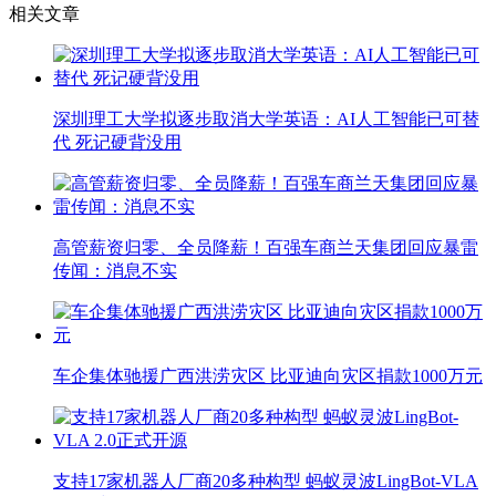
相关文章
深圳理工大学拟逐步取消大学英语：AI人工智能已可替
代 死记硬背没用
高管薪资归零、全员降薪！百强车商兰天集团回应暴雷
传闻：消息不实
车企集体驰援广西洪涝灾区 比亚迪向灾区捐款1000万元
支持17家机器人厂商20多种构型 蚂蚁灵波LingBot-VLA