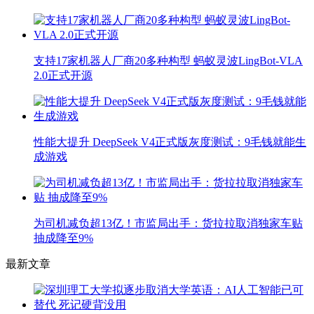
支持17家机器人厂商20多种构型 蚂蚁灵波LingBot-VLA
2.0正式开源
性能大提升 DeepSeek V4正式版灰度测试：9毛钱就能生
成游戏
为司机减负超13亿！市监局出手：货拉拉取消独家车贴
抽成降至9%
最新文章