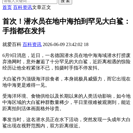
搜 索
首页
百科资讯
文章正文
首次！潜水员在地中海拍到罕见大白鲨：
手指都在发抖
就爱百科
百科资讯
2026-06-09 23:42:02
18
6月9日消息，近日，一名德国潜水员在地中海海域潜水打捞废
弃渔网时，意外邂逅了十分罕见的大白鲨，近距离相遇的惊险
经历让他全程紧张不已，拍摄时手指不停发抖。
大白鲨作为顶级海洋掠食者，本身就极具威慑力，而它出现在
地中海更是难得一见。
受海洋环境、食物供给以及长期以来的人类活动影响，如今地
中海区域的大白鲨种群数量稀少，平日里很难被观测到，能近
距离拍到活体画面格外珍贵。
事发当时，这名潜水员正在水下活动，突然发现一头成年大白
鲨出现在视野范围内，双方距离很近。