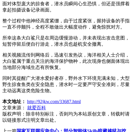
面对体型庞大的掠食者，潜水员瞬间心生恐惧，但还是强撑着
拿起拍摄设备记录画面。
整个过程中他神经高度紧绷，由于过度紧张，握持设备的手指
一直不停颤抖，全程不敢做出大幅度动作，避免惊扰对方。
所幸这条大白鲨只是在周边缓慢游动，并未表现出攻击意图，
短暂停留后便自行游走，潜水员也趁机安全撤离。
相关视频流传到网络后，迅速引发热议，海洋相关人士介绍，
大白鲨属于重点关注的海洋保护物种，此次现身也侧面体现出
当地部分海域生态有所恢复。
同时其提醒广大潜水爱好者存，野外水下环境充满未知，大型
野生掠食鱼类在安全隐患，潜水时一定要严守安全准则，尽量
主动远离这类危险生物。
本文地址：
http://92jkw.com/33687.html
文章来源：
就爱百科
版权声明：
除非特别标注，否则均为本站原创文章，转载时请
以链接形式注明文章出处。
上一篇
国家互联网应急中心：部分智能体Skills暗藏越狱与挖