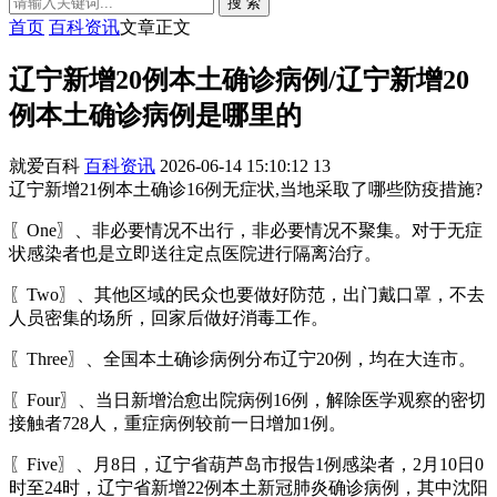
搜 索
首页
百科资讯
文章正文
辽宁新增20例本土确诊病例/辽宁新增20
例本土确诊病例是哪里的
就爱百科
百科资讯
2026-06-14 15:10:12
13
辽宁新增21例本土确诊16例无症状,当地采取了哪些防疫措施?
〖One〗、非必要情况不出行，非必要情况不聚集。对于无症
状感染者也是立即送往定点医院进行隔离治疗。
〖Two〗、其他区域的民众也要做好防范，出门戴口罩，不去
人员密集的场所，回家后做好消毒工作。
〖Three〗、全国本土确诊病例分布辽宁20例，均在大连市。
〖Four〗、当日新增治愈出院病例16例，解除医学观察的密切
接触者728人，重症病例较前一日增加1例。
〖Five〗、月8日，辽宁省葫芦岛市报告1例感染者，2月10日0
时至24时，辽宁省新增22例本土新冠肺炎确诊病例，其中沈阳