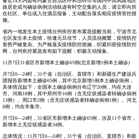
备近14天内如有内蒙古自治区呼和浩特市等国内中高风险地区
旅居史或与确诊病例活动轨迹有时空交集的人员，请立即向所
在社区、单位或入住酒店报备，主动配合落实相应疫情管控措
施。
省内一地发生本土疫情台州疾控发布紧急提醒当前，宁波市北
仑区发生本土疫情，恰逢元旦佳节，人员流动频繁，疫情防控
形势严峻复杂。为严格落实疫情防控措施，织紧织密疫情防控
网，台州疾控紧急发布如下提醒：积极主动报备。
11月7日31省区市新增本土确诊65例(北京新增1例本土确诊)
月7日0—24时，31个省（自治区、直辖市）和新疆生产建设兵
团报告新增本土确诊65例，其中北京新增1例本土确诊病例，
具体情况如下：全国本土确诊病例分布辽宁20例，均在大连
市。河南18例，其中郑州市16例（含无症状感染者转确诊病例
13例）、周口市2例（含无症状感染者转确诊病例1例）。河北
8例，均在辛集市。
月7日0—24时，31省区市新增本土确诊65例，涉及11个省市，
新增本土无症状感染者34例。
总体情况：11月7日0—24时，31个省（自治区、直辖市）和新