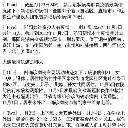
〖Four〗、截至7月23日24时，新型冠状病毒肺炎疫情最新情
况如下：新增确诊病例：全国31个省（自治区、直辖市）和新
疆生产建设兵团报告新增确诊病例129例。
〖Five〗、邵阳共计多少人有疫情——截止到2022年11月7日
共计53人。截止到2022年11月7日，邵阳新增本土疫情共计53
例。邵阳是湖南省省辖地级市，别名宝庆，位于湘中偏西南，
资江上游。东与衡阳为邻，南与永州和桂林接壤，西与怀化交
界，北与娄底毗连。
大连疫情轨迹是哪人
〖One〗、例确诊病例主要活动轨迹如下：确诊病例21：女，
59岁，退休，居住地为甘井子区泉水街道龙园社区龙畔金泉五
期K3区。与丈夫、儿子、儿媳、孙女共同居住。11月6日住院
前例行核酸检测阳性。11月7日凌晨转入省新冠肺炎集中救治
大连中心隔离治疗，经省专家组会诊为确诊病例（普通型）。
11月1日，居家未外出，确诊病例25曾到家中维修电器。
〖Two〗、月3日，上下班，无其他外出。11月4日，在学校未
外出。确诊病例42：女，53岁，庄河市某食品公司员工，居住
地为庄河市大郑镇葛炉村东葛炉屯。在重点人群主动排查中核