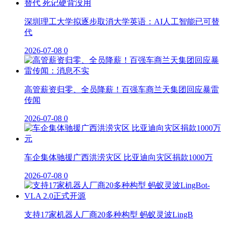
深圳理工大学拟逐步取消大学英语：AI人工智能已可替
代
2026-07-08
0
高管薪资归零、全员降薪！百强车商兰天集团回应暴雷
传闻
2026-07-08
0
车企集体驰援广西洪涝灾区 比亚迪向灾区捐款1000万
2026-07-08
0
支持17家机器人厂商20多种构型 蚂蚁灵波LingB