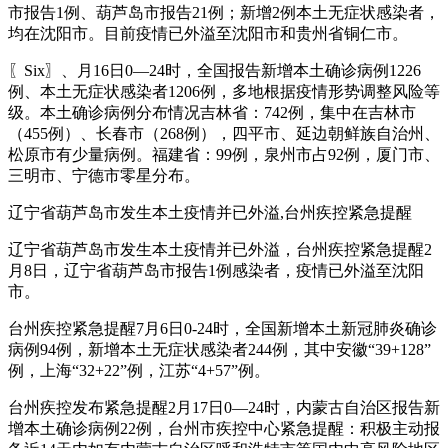
市报告1例、葫芦岛市报告21例；新增2例本土无症状感染者，
均在沈阳市。目前疫情已外溢至沈阳市和贵州省铜仁市。
〖Six〗、月16日0—24时，全国报告新增本土确诊病例1226
例、本土无症状感染者1206例，多地根据疫情形势调整风险等
级。本土确诊病例分布情况吉林省：742例，集中在吉林市
（455例）、长春市（268例），四平市、延边朝鲜族自治州、
松原市有少量病例。福建省：99例，泉州市占92例，厦门市、
三明市、宁德市零星分布。
辽宁省葫芦岛市发生本土疫情并已外溢,台州疾控紧急提醒
辽宁省葫芦岛市发生本土疫情并已外溢，台州疾控紧急提醒2
月8日，辽宁省葫芦岛市报告1例感染者，疫情已外溢至沈阳
市。
台州疾控紧急提醒7月6日0-24时，全国新增本土新冠肺炎确诊
病例94例，新增本土无症状感染者244例，其中安徽“39+128”
例，上海“32+22”例，江苏“4+57”例。
台州疾控发布紧急提醒2月17日0—24时，内蒙古自治区报告新
增本土确诊病例22例，台州市疾控中心紧急提醒：积极主动报