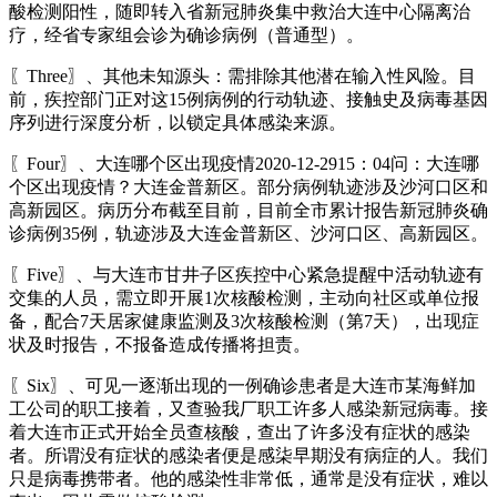
酸检测阳性，随即转入省新冠肺炎集中救治大连中心隔离治
疗，经省专家组会诊为确诊病例（普通型）。
〖Three〗、其他未知源头：需排除其他潜在输入性风险。目
前，疾控部门正对这15例病例的行动轨迹、接触史及病毒基因
序列进行深度分析，以锁定具体感染来源。
〖Four〗、大连哪个区出现疫情2020-12-2915：04问：大连哪
个区出现疫情？大连金普新区。部分病例轨迹涉及沙河口区和
高新园区。病历分布截至目前，目前全市累计报告新冠肺炎确
诊病例35例，轨迹涉及大连金普新区、沙河口区、高新园区。
〖Five〗、与大连市甘井子区疾控中心紧急提醒中活动轨迹有
交集的人员，需立即开展1次核酸检测，主动向社区或单位报
备，配合7天居家健康监测及3次核酸检测（第7天），出现症
状及时报告，不报备造成传播将担责。
〖Six〗、可见一逐渐出现的一例确诊患者是大连市某海鲜加
工公司的职工接着，又查验我厂职工许多人感染新冠病毒。接
着大连市正式开始全员查核酸，查出了许多没有症状的感染
者。所谓没有症状的感染者便是感柒早期没有病症的人。我们
只是病毒携带者。他的感染性非常低，通常是没有症状，难以