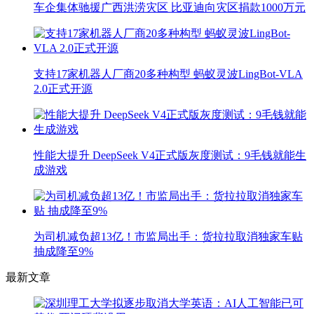
车企集体驰援广西洪涝灾区 比亚迪向灾区捐款1000万元
支持17家机器人厂商20多种构型 蚂蚁灵波LingBot-VLA
2.0正式开源
性能大提升 DeepSeek V4正式版灰度测试：9毛钱就能生
成游戏
为司机减负超13亿！市监局出手：货拉拉取消独家车贴
抽成降至9%
最新文章