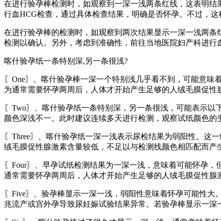
在进行验孕棒检测时，如观察到一深一浅两条红线，这表明结
行血HCG检查，通过具体检查结果，明确是否怀孕。不过，这
在进行验孕棒的检测时，如观察到两次结果显示一深一浅两条
检测以确认。另外，考虑到准确性，前往当地医院妇产科进行
喀什验孕纸一条特别深,另一条很浅?
〖One〗、喀什验孕棒一深一个特别浅几乎看不到，可能意
为通常需要怀孕两周后，人体才开始产生足够的人绒毛膜促性
〖Two〗、喀什验孕纸一条特别深，另一条很浅，可能表示
颜色深浅不一。此时建议连续多天进行检测，观察试纸颜色的
〖Three〗、喀什验孕纸一深一浅表示尿检结果为弱阳性。
绒毛膜促性腺激素含量较低，不足以与检测线颜色相匹配而产
〖Four〗、早孕试纸检测结果为一深一浅，意味着可能怀孕
通常需要怀孕两周后，人体才开始产生足够的人绒毛膜促性腺激
〖Five〗、验孕棒显示一深一浅，弱阳性意味着怀孕可能性
兆流产或宫外孕导致尿妊娠试验结果异常。若验孕棒显示一深