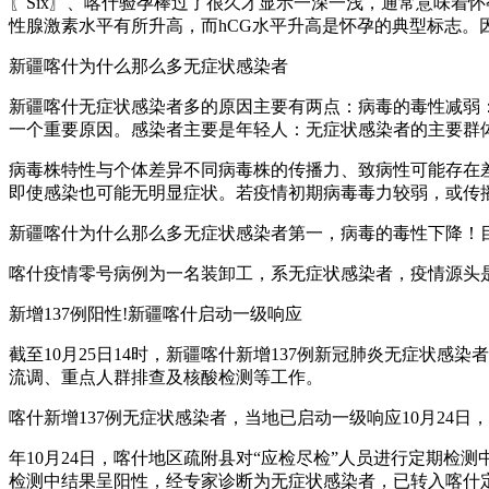
〖Six〗、喀什验孕棒过了很久才显示一深一浅，通常意味着
性腺激素水平有所升高，而hCG水平升高是怀孕的典型标志。
新疆喀什为什么那么多无症状感染者
新疆喀什无症状感染者多的原因主要有两点：病毒的毒性减弱
一个重要原因。感染者主要是年轻人：无症状感染者的主要群体
病毒株特性与个体差异不同病毒株的传播力、致病性可能存在
即使感染也可能无明显症状。若疫情初期病毒毒力较弱，或传
新疆喀什为什么那么多无症状感染者第一，病毒的毒性下降！
喀什疫情零号病例为一名装卸工，系无症状感染者，疫情源头
新增137例阳性!新疆喀什启动一级响应
截至10月25日14时，新疆喀什新增137例新冠肺炎无症状
流调、重点人群排查及核酸检测等工作。
喀什新增137例无症状感染者，当地已启动一级响应10月24
年10月24日，喀什地区疏附县对“应检尽检”人员进行定期检
检测中结果呈阳性，经专家诊断为无症状感染者，已转入喀什