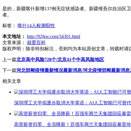
是的，新疆喀什新增137例无症状感染者。新疆维吾尔自治区卫
者。
标签：
喀什14人检测阳性
本文地址：
http://92jkw.com/34301.html
文章来源：
就爱百科
版权声明：
除非特别标注，否则均为本站原创文章，转载时请
上一篇
北京高中风险728个/北京41个中高风险地区
下一篇
河北邯郸疫情最新情况最新消息/河北疫情邯郸最新消息2
相关文章
深圳理工大学拟逐步取消大学英语：AI人工智能已可替代
高管薪资归零、全员降薪！百强车商兰天集团回应暴雷传