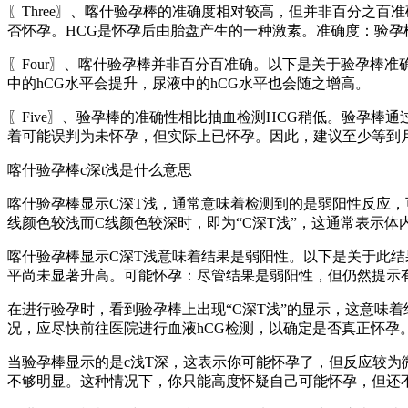
〖Three〗、喀什验孕棒的准确度相对较高，但并非百分之
否怀孕。HCG是怀孕后由胎盘产生的一种激素。准确度：验孕
〖Four〗、喀什验孕棒并非百分百准确。以下是关于验孕棒
中的hCG水平会提升，尿液中的hCG水平也会随之增高。
〖Five〗、验孕棒的准确性相比抽血检测HCG稍低。验孕棒
着可能误判为未怀孕，但实际上已怀孕。因此，建议至少等到
喀什验孕棒c深t浅是什么意思
喀什验孕棒显示C深T浅，通常意味着检测到的是弱阳性反应，
线颜色较浅而C线颜色较深时，即为“C深T浅”，这通常表示
喀什验孕棒显示C深T浅意味着结果是弱阳性。以下是关于此结
平尚未显著升高。可能怀孕：尽管结果是弱阳性，但仍然提示
在进行验孕时，看到验孕棒上出现“C深T浅”的显示，这意味
况，应尽快前往医院进行血液hCG检测，以确定是否真正怀
当验孕棒显示的是c浅T深，这表示你可能怀孕了，但反应较
不够明显。这种情况下，你只能高度怀疑自己可能怀孕，但还不