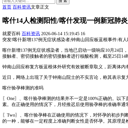
搜 索
首页
百科资讯
文章正文
喀什14人检测阳性/喀什发现一例新冠肺炎
就爱百科
百科资讯
2026-06-14 15:19:45
16
突发!喀什新增137例无症状感染者;钟南山回应板蓝根事件:有人断
喀什新增137例无症状感染者，当地已启动一级响应10月24
接触者、密切接触者的密切接触者进行核酸检测，截至25日14
钟南山回应称复方板蓝根体外研究有效被断章取义，距离体内
近日，网络上出现了关于钟南山院士的不实言论，称其表示复
喀什验孕棒测的准吗
〖One〗、喀什验孕棒测的结果并不一定是100%正确的。
素。在正确使用的情况下，月经推迟后使用验孕棒的准确率通
〖Two〗、喀什验孕棒在正确使用的情况下，对怀孕的初步
的一种，能够在一定程度上准确判断女性是否怀孕。其原理是