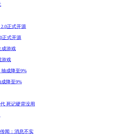
2.0正式开源
成游戏
成降至9%
代