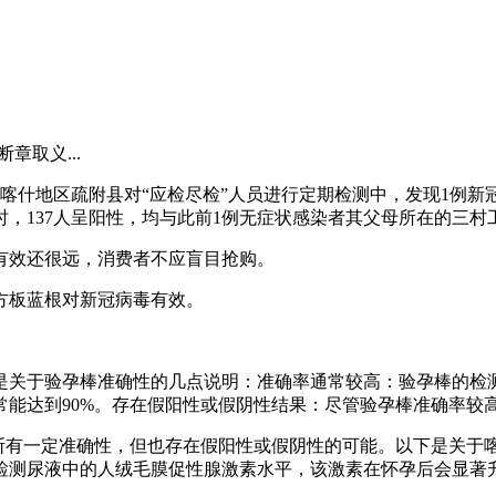
章取义...
日，喀什地区疏附县对“应检尽检”人员进行定期检测中，发现1
时，137人呈阳性，均与此前1例无症状感染者其父母所在的三村
有效还很远，消费者不应盲目抢购。
方板蓝根对新冠病毒有效。
以下是关于验孕棒准确性的几点说明：准确率通常较高：验孕棒的
常能达到90%。存在假阳性或假阴性结果：尽管验孕棒准确率较
判断有一定准确性，但也存在假阳性或假阴性的可能。以下是关于
检测尿液中的人绒毛膜促性腺激素水平，该激素在怀孕后会显著