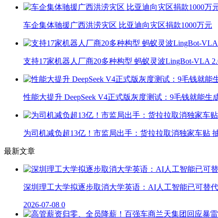
车企集体驰援广西洪涝灾区 比亚迪向灾区捐款1000万元
支持17家机器人厂商20多种构型 蚂蚁灵波LingBot-VLA 
性能大提升 DeepSeek V4正式版灰度测试：9毛钱就能生
为司机减负超13亿！市监局出手：货拉拉取消独家车贴 抽
最新文章
深圳理工大学拟逐步取消大学英语：AI人工智能已可替
2026-07-08
0