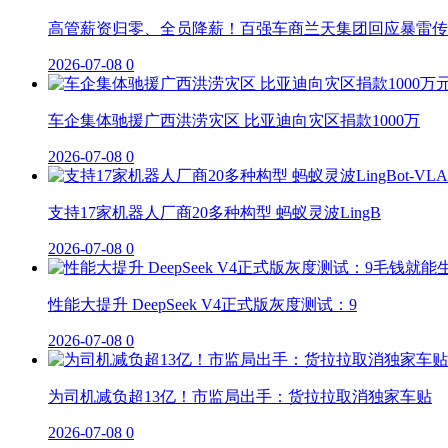
高管薪资归零、全员降薪！百强车商兰天集团回应暴雷传
2026-07-08
0
车企集体驰援广西洪涝灾区 比亚迪向灾区捐款1000万
2026-07-08
0
支持17家机器人厂商20多种构型 蚂蚁灵波LingB
2026-07-08
0
性能大提升 DeepSeek V4正式版灰度测试：9
2026-07-08
0
为司机减负超13亿！市监局出手：货拉拉取消独家车贴
2026-07-08
0