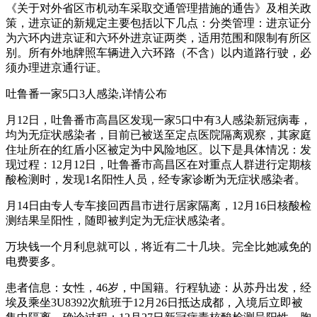
《关于对外省区市机动车采取交通管理措施的通告》及相关政
策，进京证的新规定主要包括以下几点：分类管理：进京证分
为六环内进京证和六环外进京证两类，适用范围和限制有所区
别。所有外地牌照车辆进入六环路（不含）以内道路行驶，必
须办理进京通行证。
吐鲁番一家5口3人感染,详情公布
月12日，吐鲁番市高昌区发现一家5口中有3人感染新冠病毒，
均为无症状感染者，目前已被送至定点医院隔离观察，其家庭
住址所在的红盾小区被定为中风险地区。以下是具体情况：发
现过程：12月12日，吐鲁番市高昌区在对重点人群进行定期核
酸检测时，发现1名阳性人员，经专家诊断为无症状感染者。
月14日由专人专车接回西昌市进行居家隔离，12月16日核酸检
测结果呈阳性，随即被判定为无症状感染者。
万块钱一个月利息就可以，将近有二十几块。完全比她减免的
电费要多。
患者信息：女性，46岁，中国籍。行程轨迹：从苏丹出发，经
埃及乘坐3U8392次航班于12月26日抵达成都，入境后立即被