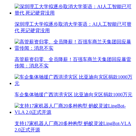
深圳理工大学拟逐步取消大学英语：AI人工智能已可替
代 死记硬背没用
高管薪资归零、全员降薪！百强车商兰天集团回应暴雷
传闻：消息不实
车企集体驰援广西洪涝灾区 比亚迪向灾区捐款1000万元
支持17家机器人厂商20多种构型 蚂蚁灵波LingBot-VLA
2.0正式开源