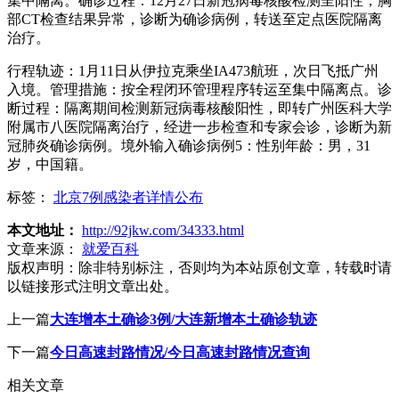
集中隔离。确诊过程：12月27日新冠病毒核酸检测呈阳性，胸
部CT检查结果异常，诊断为确诊病例，转送至定点医院隔离
治疗。
行程轨迹：1月11日从伊拉克乘坐IA473航班，次日飞抵广州
入境。管理措施：按全程闭环管理程序转运至集中隔离点。诊
断过程：隔离期间检测新冠病毒核酸阳性，即转广州医科大学
附属市八医院隔离治疗，经进一步检查和专家会诊，诊断为新
冠肺炎确诊病例。境外输入确诊病例5：性别年龄：男，31
岁，中国籍。
标签：
北京7例感染者详情公布
本文地址：
http://92jkw.com/34333.html
文章来源：
就爱百科
版权声明：
除非特别标注，否则均为本站原创文章，转载时请
以链接形式注明文章出处。
上一篇
大连增本土确诊3例/大连新增本土确诊轨迹
下一篇
今日高速封路情况/今日高速封路情况查询
相关文章