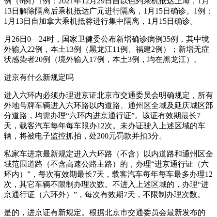
例（6例）1例：2021年12月29日自以色列乘机抵达上海，1月
13日解除隔离后乘机抵达广元进行隔离，1月15日确诊。1例：
1月13日自加拿大乘机抵蓉进行集中隔离，1月15日确诊。
月26日0—24时，国家卫健委公布新增确诊病例35例，其中境
外输入22例，本土13例（黑龙江11例、福建2例）；新增无症
状感染者20例（境外输入17例，本土3例，均在黑龙江）。
进京有什么新规定吗
进入六环内必须办理进京证北京市交通委员会明确规定，所有
外地号牌车辆进入六环路以内道路、通州区全域及延庆城区部
分道路，均需办理“六环内进京通行证”。该证有效期最长7
天，载客汽车每年每车限办12次。未办证驶入上述区域的车
辆，将被电子监控抓拍，处200元罚款并扣3分。
私家车进京最新规定进入六环路（不含）以内道路和通州区全
域范围道路（不含高速公路主路）的，办理“进京通行证（六
环内）”，每次有效期最长7天，载客汽车每年每车最多办理12
次，其它车辆不限制办理次数。不进入上述区域的，办理“进
京通行证（六环外）”，每次有效期7天，不限制办理次数。
是的，进京证有新规定。根据北京市交通委员会最新发布的