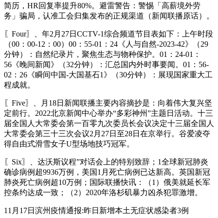
简历，HR回复率提升80%。避雷警告：警惕「高薪境外劳
务」骗局，认准工会归集发布的正规渠道（新闻联播原话）。
〖Four〗、年2月27日CCTV-1综合频道节目表如下：上午时段
（00：00-12：00）00：55-01：24《人与自然-2023-42》（29
分钟）：自然纪录片，聚焦生态与物种保护。01：24-01：
56《晚间新闻》（32分钟）：汇总国内外时事要闻。01：56-
02：26《瞬间中国-大国基石1》（30分钟）：展现国家重大工
程成就。
〖Five〗、月18日新闻联播主要内容摘抄是：向着伟大复兴坚
定前行。2022北京新闻中心举办“多彩神州”主题日活动。十三
届全国人大常委会第一百零九次委员长会议决定十三届全国人
大常委会第三十三次会议2月27日至28日在京举行。谷爱凌夺
得自由式滑雪女子U型场地技巧冠军。
〖Six〗、达沃斯议程”对话会上的特别致辞；1全球新冠肺炎
确诊病例超9936万例，美国1月死亡病例已达新高。英国新冠
肺炎死亡病例超10万例；国际联播快讯：（1）俄美就延长军
控条约达成一致；（2）2020年洛杉矶暴力凶杀犯罪激增。
11月17日滨州疫情通报:昨日新增本土无症状感染者3例