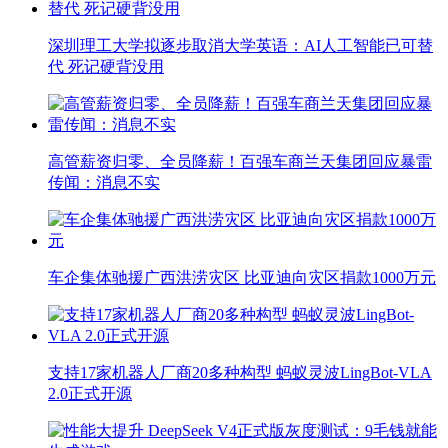
深圳理工大学拟逐步取消大学英语：AI人工智能已可替
代 死记硬背没用
高管薪资归零、全员降薪！百强车商兰天集团回应暴雷
传闻：消息不实
车企集体驰援广西洪涝灾区 比亚迪向灾区捐款1000万元
支持17家机器人厂商20多种构型 蚂蚁灵波LingBot-VLA
2.0正式开源