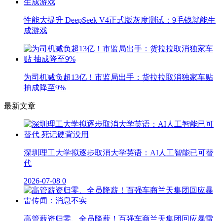
性能大提升 DeepSeek V4正式版灰度测试：9毛钱就能生
成游戏
为司机减负超13亿！市监局出手：货拉拉取消独家车贴
抽成降至9%
最新文章
深圳理工大学拟逐步取消大学英语：AI人工智能已可替
代
2026-07-08
0
高管薪资归零、全员降薪！百强车商兰天集团回应暴雷