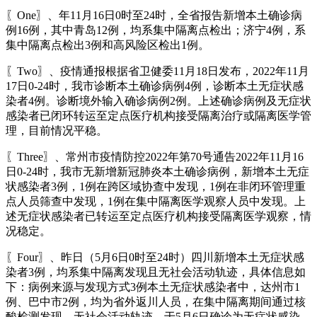
〖One〗、年11月16日0时至24时，全省报告新增本土确诊病
例16例，其中青岛12例，均系集中隔离点检出；济宁4例，系
集中隔离点检出3例和高风险区检出1例。
〖Two〗、疫情通报根据省卫健委11月18日发布，2022年11月
17日0-24时，我市诊断本土确诊病例4例，诊断本土无症状感
染者4例。诊断境外输入确诊病例2例。上述确诊病例及无症状
感染者已闭环转运至定点医疗机构接受隔离治疗或隔离医学管
理，目前情况平稳。
〖Three〗、常州市疫情防控2022年第70号通告2022年11月16
日0-24时，我市无新增新冠肺炎本土确诊病例，新增本土无症
状感染者3例，1例在跨区域协查中发现，1例在非闭环管理重
点人员筛查中发现，1例在集中隔离医学观察人员中发现。上
述无症状感染者已转运至定点医疗机构接受隔离医学观察，情
况稳定。
〖Four〗、昨日（5月6日0时至24时）四川新增本土无症状感
染者3例，均系集中隔离发现且无社会活动轨迹，具体信息如
下：病例来源与发现方式3例本土无症状感染者中，达州市1
例、巴中市2例，均为省外返川人员，在集中隔离期间通过核
酸检测发现，无社会活动轨迹，于5月6日确诊为无症状感染