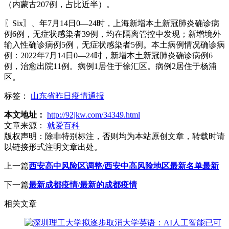
（内蒙古207例，占比近半）。
〖Six〗、年7月14日0—24时，上海新增本土新冠肺炎确诊病
例6例，无症状感染者39例，均在隔离管控中发现；新增境外
输入性确诊病例5例，无症状感染者5例。本土病例情况确诊病
例：2022年7月14日0—24时，新增本土新冠肺炎确诊病例6
例，治愈出院11例。病例1居住于徐汇区。病例2居住于杨浦
区。
标签：
山东省昨日疫情通报
本文地址：
http://92jkw.com/34349.html
文章来源：
就爱百科
版权声明：
除非特别标注，否则均为本站原创文章，转载时请
以链接形式注明文章出处。
上一篇
西安高中风险区调整/西安中高风险地区最新名单最新
下一篇
最新成都疫情/最新的成都疫情
相关文章