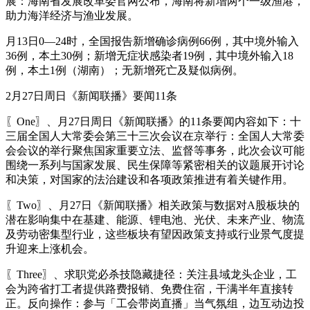
展：海南省发展改革委官网公布，海南将新增两个一级渔港，
助力海洋经济与渔业发展。
月13日0—24时，全国报告新增确诊病例66例，其中境外输入
36例，本土30例；新增无症状感染者19例，其中境外输入18
例，本土1例（湖南）；无新增死亡及疑似病例。
2月27日周日《新闻联播》要闻11条
〖One〗、月27日周日《新闻联播》的11条要闻内容如下：十
三届全国人大常委会第三十三次会议在京举行：全国人大常委
会会议的举行聚焦国家重要立法、监督等事务，此次会议可能
围绕一系列与国家发展、民生保障等紧密相关的议题展开讨论
和决策，对国家的法治建设和各项政策推进有着关键作用。
〖Two〗、月27日《新闻联播》相关政策与数据对A股板块的
潜在影响集中在基建、能源、锂电池、光伏、未来产业、物流
及劳动密集型行业，这些板块有望因政策支持或行业景气度提
升迎来上涨机会。
〖Three〗、求职党必杀技隐藏捷径：关注县域龙头企业，工
会为跨省打工者提供路费报销、免费住宿，干满半年直接转
正。反向操作：参与「工会带岗直播」当气氛组，边互动边投