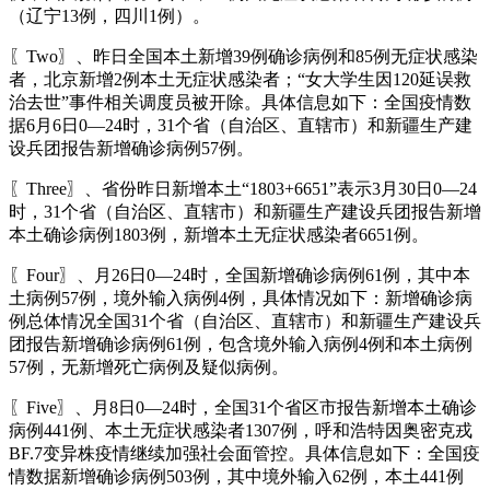
（辽宁13例，四川1例）。
〖Two〗、昨日全国本土新增39例确诊病例和85例无症状感染
者，北京新增2例本土无症状感染者；“女大学生因120延误救
治去世”事件相关调度员被开除。具体信息如下：全国疫情数
据6月6日0—24时，31个省（自治区、直辖市）和新疆生产建
设兵团报告新增确诊病例57例。
〖Three〗、省份昨日新增本土“1803+6651”表示3月30日0—24
时，31个省（自治区、直辖市）和新疆生产建设兵团报告新增
本土确诊病例1803例，新增本土无症状感染者6651例。
〖Four〗、月26日0—24时，全国新增确诊病例61例，其中本
土病例57例，境外输入病例4例，具体情况如下：新增确诊病
例总体情况全国31个省（自治区、直辖市）和新疆生产建设兵
团报告新增确诊病例61例，包含境外输入病例4例和本土病例
57例，无新增死亡病例及疑似病例。
〖Five〗、月8日0—24时，全国31个省区市报告新增本土确诊
病例441例、本土无症状感染者1307例，呼和浩特因奥密克戎
BF.7变异株疫情继续加强社会面管控。具体信息如下：全国疫
情数据新增确诊病例503例，其中境外输入62例，本土441例