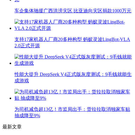
车企集体驰援广西洪涝灾区 比亚迪向灾区捐款1000万元
支持17家机器人厂商20多种构型 蚂蚁灵波LingBot-VLA
2.0正式开源
性能大提升 DeepSeek V4正式版灰度测试：9毛钱就能生
成游戏
为司机减负超13亿！市监局出手：货拉拉取消独家车贴
抽成降至9%
最新文章