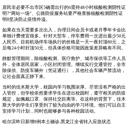
居民非必要不出市区5确需出行的6需持48小时核酸检测阴性证
明7“两站一场”、公路防疫服务站要严格查验核酸检测阴性证
明8坚决防止疫情外溢。
如果在当天需要多次出入，办理日间会员卡或者月季年卡会比
单独计费便宜很多。针对大型车，停车费用一次进出最少50元
人民币。目前机场停车场执行的价格是一天一夜封顶80元，之
后每24小时封顶50元，但具体价格可能因政策差异略有不同。
静默管理期间，除核酸检测、医疗救护、城市保供等工作人员
外，全体居民居家，小区封闭管理。继续实行交通管控，全市
除保供、防疫车辆外（凭证通行），其他社会车辆严禁流动，
让社会面真正静下来。
当时的佳木斯大学，校园内学习氛围浓厚。尽管没有严格的出
入管控，但学校依然要求学生在进出校园时，遵守相关的防疫
规定，如佩戴口罩、保持社交距离等。在这样的背景下，佳木
斯大学的学生们享受到了较为自由的学习环境。他们可以自主
安排学习计划，同时也能够参与各种校园活动。
哈尔滨昨日新增8例本土确诊,黑龙江全省转入应急状态