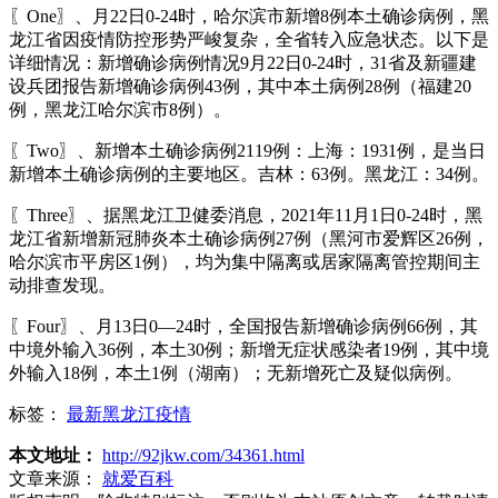
〖One〗、月22日0-24时，哈尔滨市新增8例本土确诊病例，黑
龙江省因疫情防控形势严峻复杂，全省转入应急状态。以下是
详细情况：新增确诊病例情况9月22日0-24时，31省及新疆建
设兵团报告新增确诊病例43例，其中本土病例28例（福建20
例，黑龙江哈尔滨市8例）。
〖Two〗、新增本土确诊病例2119例：上海：1931例，是当日
新增本土确诊病例的主要地区。吉林：63例。黑龙江：34例。
〖Three〗、据黑龙江卫健委消息，2021年11月1日0-24时，黑
龙江省新增新冠肺炎本土确诊病例27例（黑河市爱辉区26例，
哈尔滨市平房区1例），均为集中隔离或居家隔离管控期间主
动排查发现。
〖Four〗、月13日0—24时，全国报告新增确诊病例66例，其
中境外输入36例，本土30例；新增无症状感染者19例，其中境
外输入18例，本土1例（湖南）；无新增死亡及疑似病例。
标签：
最新黑龙江疫情
本文地址：
http://92jkw.com/34361.html
文章来源：
就爱百科