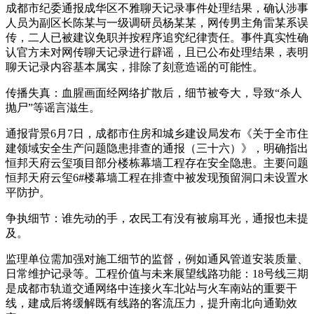
成都市纪委通报成华区不雅聊天记录事件处理结果，确认涉事
人员为副区长陈某与一级调研员杨某某，网传男主角雷某系误
传，二人已被建议免职并按程序追究纪律责任。事件真实性确
认官方未对网传聊天记录进行辟谣，且已公布处理结果，表明
聊天记录内容基本属实，排除了刻意造谣的可能性。
传播失真：血腥画面经网络扩散后，细节被夸大，导致“杀人
抛尸”等谣言滋生。
通报背景6月7日，成都市住房和城乡建设局发布《关于全市住
建领域安全生产问题隐患排查的通报（三十六）》，明确指出
恒邦天府云玺项目部分楼栋幕墙工程存在安全隐患。主要问题
恒邦天府云玺6#楼幕墙工程在排查中被发现预留洞口未设置水
平防护。
争执细节：谁先动的手，农民工有没有被扇耳光，通报也未提
及。
监理单位需加强对施工细节的监督，例如通风管道安装质量、
日常维护记录等。工程价值与未来展望线路功能：18号线三期
是成都市轨道交通网络中连接火车北站与火车南站的重要干
线，建成后将缓解既有线路的客流压力，提升南北向通勤效