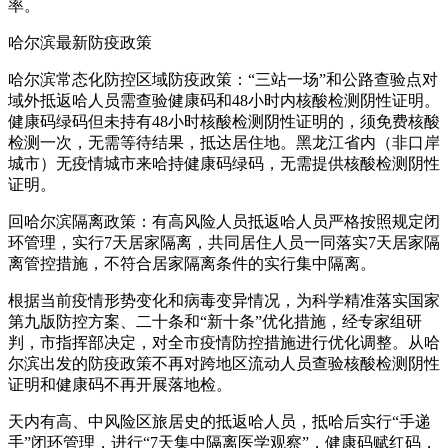
率。
哈尔滨最新防疫政策
哈尔滨常态化防控区域防疫政策：“三站一场”和公路查验点对
域外抵返哈人员需查验健康码和48小时内核酸检测阴性证明。
健康码绿码但未持有48小时核酸检测阴性证明的，须免费核酸
检测一次，无需等待结果，抵达居住地。黑龙江省内（非口岸
城市）无疫情城市来哈持健康码绿码，无需提供核酸检测阴性
证明。
回哈尔滨隔离政策：有高风险人员抵返哈人员严格按照规定闭
环管理，实行7天居家隔离，共同居住人员一同落实7天居家隔
离管控措施，不符合居家隔离条件的实行集中隔离。
根据当前疫情形势变化和病毒变异情况，为科学精准落实国家
第九版防控方案、二十条和“新十条”优化措施，经专家组研
判，市指挥部决定，对全市疫情防控措施进行优化调整。从哈
尔滨出发的防疫政策不再对跨地区流动人员查验核酸检测阴性
证明和健康码不再开展落地检。
天内有高、中风险区旅居史的抵返哈人员，抵哈后实行“手递
手”闭环管理，进行“7天集中隔离医学观察”，健康码赋红码，