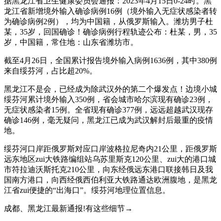
据黑龙江省卫生健康委员会通报：2023年4月15日0-24时。黑
龙江省新增境外输入确诊病例16例（境外输入无症状感染者转
为确诊病例2例），均为中国籍，从俄罗斯输入。潍坊男子杜
某，35岁，回国确诊！确诊病例行程轨迹公布：杜某，男，35
岁，中国籍，常住地：山东省潍坊市。
截至4月26日，全国累计报告境外输入病例1636例，其中380例
来自绥芬河，占比超20%。
黑龙江不是会，已经成为除武汉外的第二个爆发点！边境小城
绥芬河累计境外输入350例，省会城市哈尔滨现有确诊23例，
无症状感染者15例。全省现有确诊377例，远远超越武汉现存
确诊146例，毫无疑问，黑龙江已成为武汉解封后最重的疫情
地。
绥芬河口岸距俄罗斯对应口岸波格拉尼奇内21公里，距俄罗斯
远东地区zui大铁路编组站乌苏里斯克120公里、zui大的港口城
市符拉迪沃斯托克210公里，向东经俄远东港口联接韩日及我
国南方港口，向西经俄西伯利亚大铁路通达欧洲腹地，是黑龙
江省zui便捷的“出海口”。绥芬河地理位置信息。
成都、黑龙江最新通报!有这些细节→