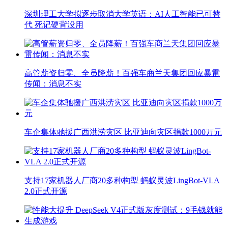
深圳理工大学拟逐步取消大学英语：AI人工智能已可替
代 死记硬背没用
高管薪资归零、全员降薪！百强车商兰天集团回应暴雷
传闻：消息不实
车企集体驰援广西洪涝灾区 比亚迪向灾区捐款1000万元
支持17家机器人厂商20多种构型 蚂蚁灵波LingBot-VLA
2.0正式开源