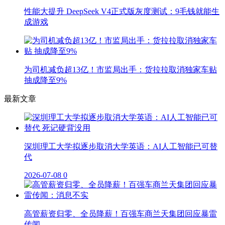
性能大提升 DeepSeek V4正式版灰度测试：9毛钱就能生
成游戏
为司机减负超13亿！市监局出手：货拉拉取消独家车贴
抽成降至9%
最新文章
深圳理工大学拟逐步取消大学英语：AI人工智能已可替
代
2026-07-08
0
高管薪资归零、全员降薪！百强车商兰天集团回应暴雷
传闻