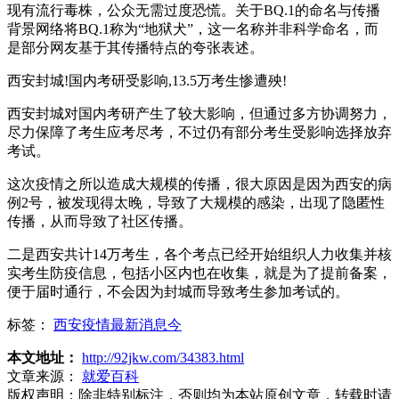
现有流行毒株，公众无需过度恐慌。关于BQ.1的命名与传播
背景网络将BQ.1称为“地狱犬”，这一名称并非科学命名，而
是部分网友基于其传播特点的夸张表述。
西安封城!国内考研受影响,13.5万考生惨遭殃!
西安封城对国内考研产生了较大影响，但通过多方协调努力，
尽力保障了考生应考尽考，不过仍有部分考生受影响选择放弃
考试。
这次疫情之所以造成大规模的传播，很大原因是因为西安的病
例2号，被发现得太晚，导致了大规模的感染，出现了隐匿性
传播，从而导致了社区传播。
二是西安共计14万考生，各个考点已经开始组织人力收集并核
实考生防疫信息，包括小区内也在收集，就是为了提前备案，
便于届时通行，不会因为封城而导致考生参加考试的。
标签：
西安疫情最新消息今
本文地址：
http://92jkw.com/34383.html
文章来源：
就爱百科
版权声明：
除非特别标注，否则均为本站原创文章，转载时请