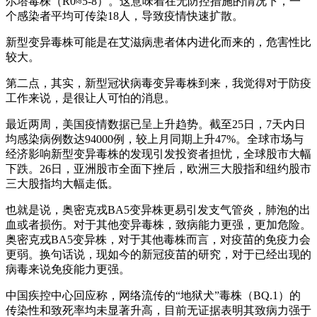
尔塔毒株（R0≈5-8）。这意味着在无防控措施的情况下，一
个感染者平均可传染18人，导致疫情快速扩散。
新型变异毒株可能是在艾滋病患者体内进化而来的，危害性比
较大。
第二点，其实，新型冠状病毒变异毒株到来，我觉得对于防疫
工作来说，是很让人可怕的消息。
最近两周，美国疫情数据已呈上升趋势。截至25日，7天内日
均感染病例数达94000例，较上月同期上升47%。全球市场与
经济影响新型变异毒株的发现引发投资者担忧，全球股市大幅
下跌。26日，亚洲股市全面下挫后，欧洲三大股指和纽约股市
三大股指均大幅走低。
也就是说，奥密克戎BA5变异株更易引发支气管炎，肺泡的出
血或者损伤。对于其他变异毒株，致病能力更强，更加危险。
奥密克戎BA5变异株，对于其他毒株而言，对疫苗的免疫力会
更弱。换句话说，现如今的新冠疫苗的研究，对于已经出现的
病毒来说免疫能力更强。
中国疾控中心回应称，网络流传的“地狱犬”毒株（BQ.1）的
传染性和致死率均未显著升高，目前无证据表明其致病力强于