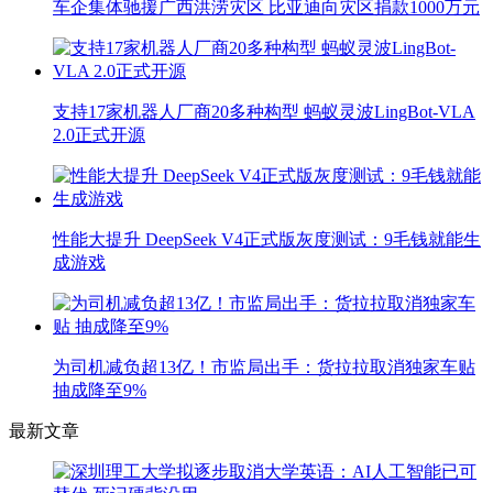
车企集体驰援广西洪涝灾区 比亚迪向灾区捐款1000万元
支持17家机器人厂商20多种构型 蚂蚁灵波LingBot-VLA
2.0正式开源
性能大提升 DeepSeek V4正式版灰度测试：9毛钱就能生
成游戏
为司机减负超13亿！市监局出手：货拉拉取消独家车贴
抽成降至9%
最新文章