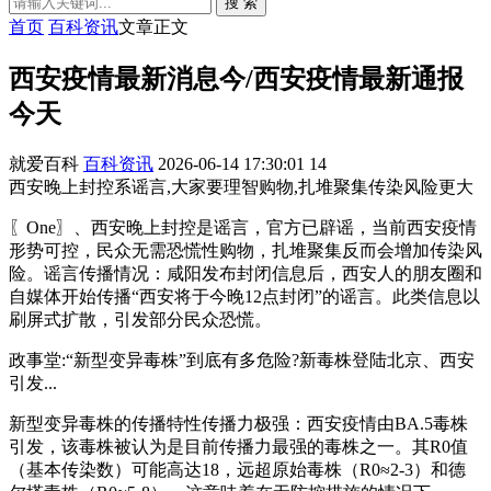
搜 索
首页
百科资讯
文章正文
西安疫情最新消息今/西安疫情最新通报
今天
就爱百科
百科资讯
2026-06-14 17:30:01
14
西安晚上封控系谣言,大家要理智购物,扎堆聚集传染风险更大
〖One〗、西安晚上封控是谣言，官方已辟谣，当前西安疫情
形势可控，民众无需恐慌性购物，扎堆聚集反而会增加传染风
险。谣言传播情况：咸阳发布封闭信息后，西安人的朋友圈和
自媒体开始传播“西安将于今晚12点封闭”的谣言。此类信息以
刷屏式扩散，引发部分民众恐慌。
政事堂:“新型变异毒株”到底有多危险?新毒株登陆北京、西安
引发...
新型变异毒株的传播特性传播力极强：西安疫情由BA.5毒株
引发，该毒株被认为是目前传播力最强的毒株之一。其R0值
（基本传染数）可能高达18，远超原始毒株（R0≈2-3）和德