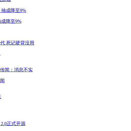
成降至9%
代
闻