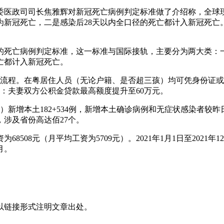
健委医政司司长焦雅辉对新冠死亡病例判定标准做了介绍称，全
新冠死亡，二是感染后28天以内全口径的死亡都计入新冠死亡。
的死亡病例判定标准，这一标准与国际接轨，主要分为两大类：
亡都计入新冠死亡。
批流程。在粤居住人员（无论户籍、是否超三孩）均可凭身份证
鞍山：夫妻双方公积金贷款最高额度提升至60万元。
、直辖市）新增本土182+534例，新增本土确诊病例和无症状感染
涉及省份高达佰27个。
8508元（月平均工资为5709元）。2021年1月1日至202
月。
以链接形式注明文章出处。