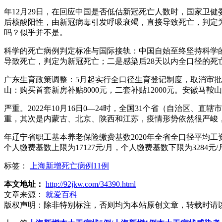
年12月29日，在回应中国是否低估新冠死亡人数时，国家卫
后核酸阳性，由新冠病毒引发呼吸衰竭，直接导致死亡，判定为
吗？似乎并不是。
科学的死亡病例判定标准与国际接轨：中国自始至终坚持科学
导致死亡，判定为新冠死亡；二是感染后28天以内全口径的死
广东生育政策调整：5月起实行全口径生育登记制度，取消审
山：购买首套新房补贴8000元，二套补贴12000元。安徽马
严重。2022年10月16日0—24时，全国31个省（自治区
重，其次是内蒙古、北京、陕西和江苏，疫情形势依然很严峻，
年辽宁省职工基本养老保险缴费基数2020年全省全口径平均工资为6
个人缴费基数上限为17127元/月，个人缴费基数下限为3284元/
标签：
上海新增死亡病例11例
本文地址：
http://92jkw.com/34390.html
文章来源：
就爱百科
版权声明：
除非特别标注，否则均为本站原创文章，转载时请