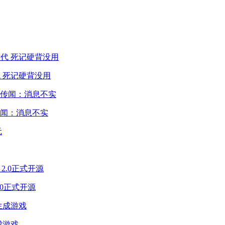
 死记硬背没用
闻：消息不实
2.0正式开源
成游戏