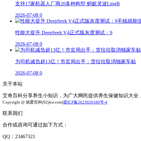
支持17家机器人厂商20多种构型 蚂蚁灵波LingB
2026-07-08
0
性能大提升 DeepSeek V4正式版灰度测试：9
2026-07-08
0
为司机减负超13亿！市监局出手：货拉拉取消独家车贴
2026-07-08
0
关于本站
艾奇百科分享养生小知识，为广大网民提供养生保健知识大全
Copyright @ 就爱百科(92jkw.com)
晋ICP备2023020180号-4
联系我们
合作或咨询可通过如下方式：
QQ：23467321