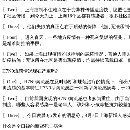
〖Two〗、上海控制不住难点在于变异株传播速度快，隐匿
了社区传播，到今天为止，上海16个区都有感染者，很多社区
〖Three〗、他们失败的真正点在于后勤的保障，他们无法
〖Four〗、进入春天，一些地方疫情有一种死灰复燃的征兆
是精准防控的手段。
〖Five〗、如果上海出现疫情难以控制的最坏情况，普通人
防疫措施：无论所在地区是否出现疫情，均需持续佩戴口罩、
H7N9流感情况现在严重吗?
〖One〗、H7N9禽流感在及时诊断和规范治疗的情况下，
禽流感的基本特征H7N9型禽流感是一种新型禽流感病毒，于2
〖Two〗、目前我国发现的H7N9禽流感患者多为重症，由
制度。哪些人容易感染一是老年人、孕妇和小孩等抵抗力较差
〖Three〗、今日凌晨0点发布的消息称，4月7日上海新增人感
什么是全口径的新冠死亡病例