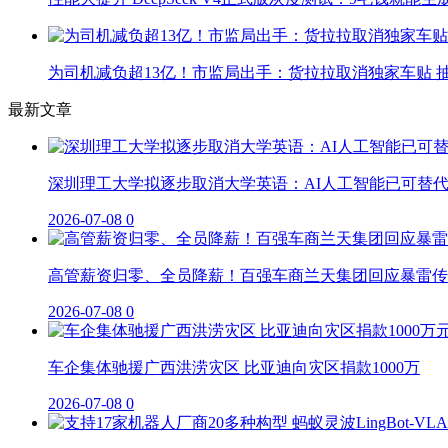
为司机减负超13亿！市监局出手：货拉拉取消独家车贴 抽
最新文章
深圳理工大学拟逐步取消大学英语：AI人工智能已可替
2026-07-08
0
高管薪资归零、全员降薪！百强车商兰天集团回应暴雷传
2026-07-08
0
车企集体驰援广西洪涝灾区 比亚迪向灾区捐款1000万
2026-07-08
0