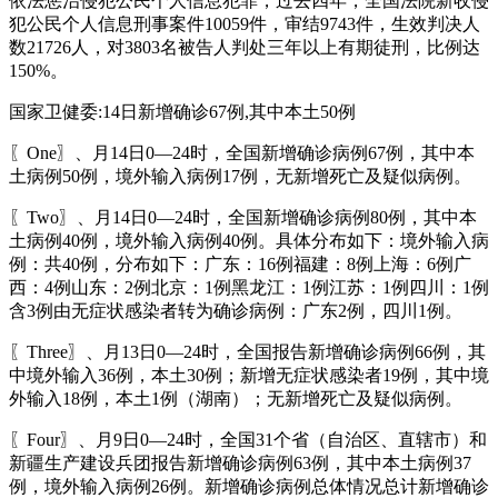
依法惩治侵犯公民个人信息犯罪，过去四年，全国法院新收侵
犯公民个人信息刑事案件10059件，审结9743件，生效判决人
数21726人，对3803名被告人判处三年以上有期徒刑，比例达
150%。
国家卫健委:14日新增确诊67例,其中本土50例
〖One〗、月14日0—24时，全国新增确诊病例67例，其中本
土病例50例，境外输入病例17例，无新增死亡及疑似病例。
〖Two〗、月14日0—24时，全国新增确诊病例80例，其中本
土病例40例，境外输入病例40例。具体分布如下：境外输入病
例：共40例，分布如下：广东：16例福建：8例上海：6例广
西：4例山东：2例北京：1例黑龙江：1例江苏：1例四川：1例
含3例由无症状感染者转为确诊病例：广东2例，四川1例。
〖Three〗、月13日0—24时，全国报告新增确诊病例66例，其
中境外输入36例，本土30例；新增无症状感染者19例，其中境
外输入18例，本土1例（湖南）；无新增死亡及疑似病例。
〖Four〗、月9日0—24时，全国31个省（自治区、直辖市）和
新疆生产建设兵团报告新增确诊病例63例，其中本土病例37
例，境外输入病例26例。新增确诊病例总体情况总计新增确诊