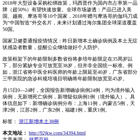
2018年大型设备采购松绑政策，玛西普作为国内市占率第一品
牌（超50%）有望快速放量。全球市场渗透：产品已进入美
国、越南、摩洛哥等10个国家，2018年赠与摩洛哥的伽玛刀成
为“中国智造”外交名片，未来计划通过海尔集团全球渠道覆盖
50国。
国家卫健委通报疫情情况：昨日新增本土确诊病例及本土无症
状感染者数量，提醒公众继续做好个人防护。
政策框架下的年龄限制多数省份将参培年龄限定在35周岁以
下，部分紧缺专业可放宽至38岁，但并非全国统一标准。例
如，浙江省将中医全科医师的年龄上限延至40岁，广东省部分
三甲医院的急诊科规培项目明确将年龄限制放宽至45岁。
月15日0—24时，全国报告新增确诊病例24例，均为境外输入
病例，无新增死亡病例，新增疑似病例1例（境外输入）。具
体信息如下：新增确诊病例分布：上海11例，内蒙古5例，天
津2例，江苏2例，广东2例，福建1例，重庆1例。
标签：
浙江新增本土38例
本文地址：
http://92jkw.com/34394.html
文章来源：
就爱百科