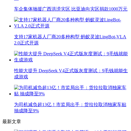
车企集体驰援广西洪涝灾区 比亚迪向灾区捐款1000万元
支持17家机器人厂商20多种构型 蚂蚁灵波LingBot-VLA
2.0正式开源
性能大提升 DeepSeek V4正式版灰度测试：9毛钱就能生
成游戏
为司机减负超13亿！市监局出手：货拉拉取消独家车贴
抽成降至9%
最新文章