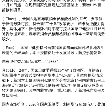
11月10日起，在现行国家免疫规划疫苗基础上，新增HPV疫
苗接种项目。
〖Three〗、全国六地宣布取消全员核酸检测的底气主要来源
于疫情形势可控、符合新“二十条”政策要求、精准防控能力提
升，具体如下：疫情形势相对平稳可控从国家卫健委11月16日
通告数据来看，宣布取消全员核酸检测的省市本土新增病例数
较少。
〖Four〗、国家卫健委指出当前我国多省面临同时段多地发生
疫情的严峻局面，本土疫情仍处于发展阶段，防控形势复杂。
国家卫健委:15日新增本土“42+38”
月15日0—24时，国家卫健委通报31个省（自治区、直辖市）
和新疆生产建设兵团报告新增本土“42+38”，具体数据及情况
如下：新增本土确诊病例42例地区分布北京14例内蒙古13例上
海9例辽宁3例河北2例重庆1例特殊情况含4例由无症状感染者
转为确诊病例，其中内蒙古3例、重庆1例。无新增死亡病例及
疑似病例。
国内市场扩容：2020年国家卫健委计划新增42台伽玛刀，叠加