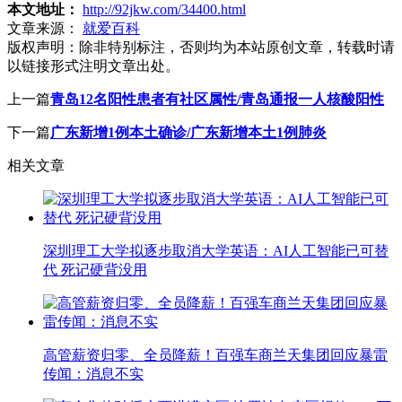
本文地址：
http://92jkw.com/34400.html
文章来源：
就爱百科
版权声明：
除非特别标注，否则均为本站原创文章，转载时请
以链接形式注明文章出处。
上一篇
青岛12名阳性患者有社区属性/青岛通报一人核酸阳性
下一篇
广东新增1例本土确诊/广东新增本土1例肺炎
相关文章
深圳理工大学拟逐步取消大学英语：AI人工智能已可替
代 死记硬背没用
高管薪资归零、全员降薪！百强车商兰天集团回应暴雷
传闻：消息不实