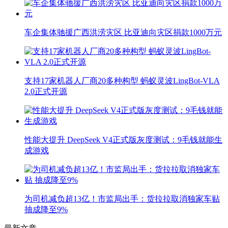
车企集体驰援广西洪涝灾区 比亚迪向灾区捐款1000万元
支持17家机器人厂商20多种构型 蚂蚁灵波LingBot-VLA
2.0正式开源
性能大提升 DeepSeek V4正式版灰度测试：9毛钱就能生
成游戏
为司机减负超13亿！市监局出手：货拉拉取消独家车贴
抽成降至9%