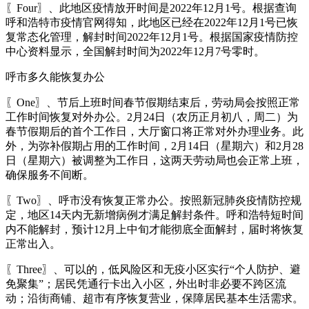
〖Four〗、此地区疫情放开时间是2022年12月1号。根据查询
呼和浩特市疫情官网得知，此地区已经在2022年12月1号已恢
复常态化管理，解封时间2022年12月1号。根据国家疫情防控
中心资料显示，全国解封时间为2022年12月7号零时。
呼市多久能恢复办公
〖One〗、节后上班时间春节假期结束后，劳动局会按照正常
工作时间恢复对外办公。2月24日（农历正月初八，周二）为
春节假期后的首个工作日，大厅窗口将正常对外办理业务。此
外，为弥补假期占用的工作时间，2月14日（星期六）和2月28
日（星期六）被调整为工作日，这两天劳动局也会正常上班，
确保服务不间断。
〖Two〗、呼市没有恢复正常办公。按照新冠肺炎疫情防控规
定，地区14天内无新增病例才满足解封条件。呼和浩特短时间
内不能解封，预计12月上中旬才能彻底全面解封，届时将恢复
正常出入。
〖Three〗、可以的，低风险区和无疫小区实行“个人防护、避
免聚集”；居民凭通行卡出入小区，外出时非必要不跨区流
动；沿街商铺、超市有序恢复营业，保障居民基本生活需求。