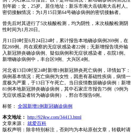
别年龄：女，25岁。居住地址：新乐市南大岳镇南大岳村人。
密切接触情况：为1月15日第64号确诊病例的密切接触者。
曾先后对其进行了5次核酸检测，均为阴性，末次核酸检测阴
性时间为1月20日。
月11日0时至6月24日24时，累计报告本地确诊病例269例，在
院269例。尚在观察的无症状感染者22例；无新增报告境外输
入新冠肺炎确诊病例、疑似病例和无症状感染者，在院1例。
新增确诊病例中，丰台区9例、大兴区4例。
河北省13日0时至24时新增1例新冠肺炎死亡病例，详情如下：
病例基本情况：死亡病例为女性，因患有基础性疾病，病情一
度极为严重，于13日下午死亡。当日疫情数据确诊病例：新增
81例本地新冠肺炎确诊病例，其中石家庄市报告75例（9例为
无症状感染者转为确诊病例），邢台市报告6例。
标签：
全国新增1例新冠确诊病例
本文地址：
http://92jkw.com/34413.html
文章来源：
就爱百科
版权声明：
除非特别标注，否则均为本站原创文章，转载时请