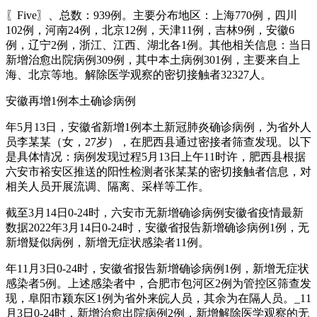
〖Five〗、总数：939例。主要分布地区：上海770例，四川
102例，河南24例，北京12例，天津11例，吉林9例，安徽6
例，辽宁2例，浙江、江西、湖北各1例。其他相关信息：当日
新增治愈出院病例309例，其中本土病例301例，主要来自上
海、北京等地。解除医学观察的密切接触者32327人。
安徽再增1例本土确诊病例
年5月13日，安徽省新增1例本土新冠肺炎确诊病例，为省外人
员李某某（女，27岁），在肥西县通过密接者筛查发现。以下
是具体情况：病例发现过程5月13日上午11时许，肥西县根据
六安市裕安区推送的阳性检测者张某某的密切接触者信息，对
相关人员开展流调、隔离、采样等工作。
截至3月14日0-24时，六安市无新增确诊病例安徽省疫情最新
数据2022年3月14日0-24时，安徽省报告新增确诊病例1例，无
新增疑似病例，新增无症状感染者11例。
年11月3日0-24时，安徽省报告新增确诊病例1例，新增无症状
感染者5例。上述感染者中，合肥市包河区2例为管控区筛查发
现，阜阳市颍东区1例为省外来皖人员，其余为在隔人员。_11
月3日0-24时，新增治愈出院病例2例，新增解除医学观察的无