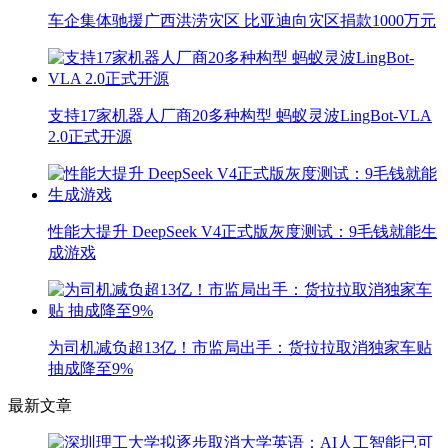
车企集体驰援广西洪涝灾区 比亚迪向灾区捐款1000万元
支持17家机器人厂商20多种构型 蚂蚁灵波LingBot-VLA
2.0正式开源
性能大提升 DeepSeek V4正式版灰度测试：9毛钱就能生
成游戏
为司机减负超13亿！市监局出手：货拉拉取消独家车贴
抽成降至9%
最新文章