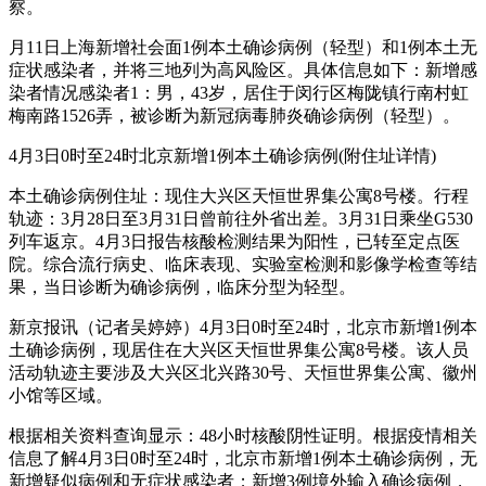
察。
月11日上海新增社会面1例本土确诊病例（轻型）和1例本土无
症状感染者，并将三地列为高风险区。具体信息如下：新增感
染者情况感染者1：男，43岁，居住于闵行区梅陇镇行南村虹
梅南路1526弄，被诊断为新冠病毒肺炎确诊病例（轻型）。
4月3日0时至24时北京新增1例本土确诊病例(附住址详情)
本土确诊病例住址：现住大兴区天恒世界集公寓8号楼。行程
轨迹：3月28日至3月31日曾前往外省出差。3月31日乘坐G530
列车返京。4月3日报告核酸检测结果为阳性，已转至定点医
院。综合流行病史、临床表现、实验室检测和影像学检查等结
果，当日诊断为确诊病例，临床分型为轻型。
新京报讯（记者吴婷婷）4月3日0时至24时，北京市新增1例本
土确诊病例，现居住在大兴区天恒世界集公寓8号楼。该人员
活动轨迹主要涉及大兴区北兴路30号、天恒世界集公寓、徽州
小馆等区域。
根据相关资料查询显示：48小时核酸阴性证明。根据疫情相关
信息了解4月3日0时至24时，北京市新增1例本土确诊病例，无
新增疑似病例和无症状感染者；新增3例境外输入确诊病例，